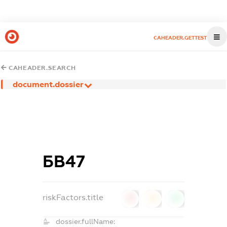
CAHEADER.GETTEST
CAHEADER.SEARCH
document.dossier
БВ47
riskFactors.title
0
0
0
dossier.fullName: