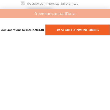
dossier.commercial_info.email
XXXXXXXXXX
freemium.actualData
dossier.commercial_info.website
XXXXXXXXXX
document.dueToDate
27.04.18
SEARCH.ONMONITORING
dossier.commercial_info.activity
XXXXXXXXXX
freemium.exampleText_1
freemium.exampleText_2
freemium.anonymousPerSearch2
FREEMIUM.DETAILS
FREEMIUM.REGISTER