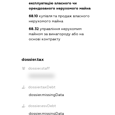
експлуатацію власного чи
орендованого нерухомого майна
68.10
купівля та продаж власного
нерухомого майна
68.32
управління нерухомим
майном за винагороду або на
основі контракту
dossier.tax
dossier.staff
XXXXXXXXXX
dossier.taxDebt
dossier.missingData
dossier.esvDebt
dossier.missingData