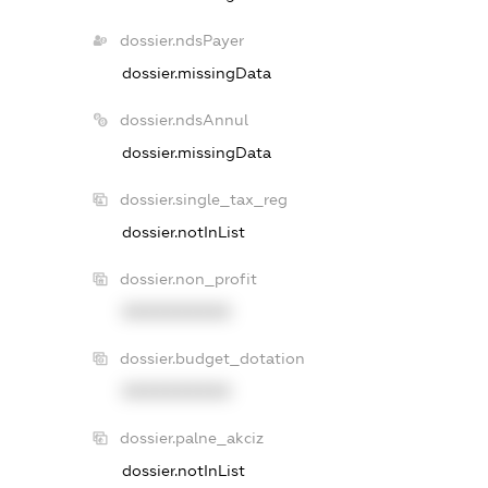
dossier.ndsPayer
dossier.missingData
dossier.ndsAnnul
dossier.missingData
dossier.single_tax_reg
dossier.notInList
dossier.non_profit
XXXXXXXXXX
dossier.budget_dotation
XXXXXXXXXX
dossier.palne_akciz
dossier.notInList