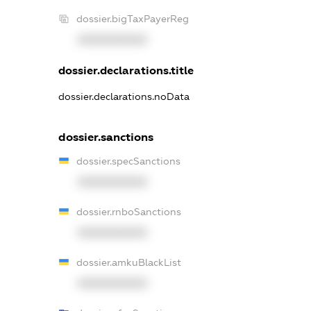
dossier.bigTaxPayerReg
XXXXXXXXXX
dossier.declarations.title
dossier.declarations.noData
dossier.sanctions
dossier.specSanctions
XXXXXXXXXX
dossier.rnboSanctions
XXXXXXXXXX
dossier.amkuBlackList
XXXXXXXXXX