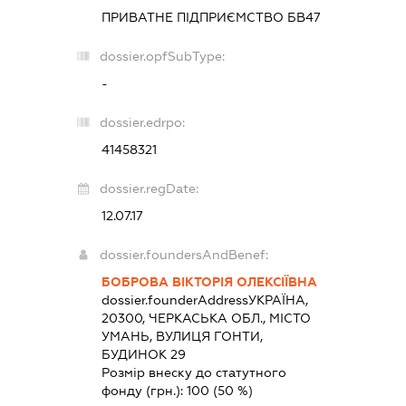
ПРИВАТНЕ ПІДПРИЄМСТВО
БВ47
dossier.opfSubType:
-
dossier.edrpo:
41458321
dossier.regDate:
12.07.17
dossier.foundersAndBenef:
БОБРОВА ВІКТОРІЯ ОЛЕКСІЇВНА
dossier.founderAddress
УКРАЇНА,
20300, ЧЕРКАСЬКА ОБЛ., МІСТО
УМАНЬ, ВУЛИЦЯ ГОНТИ,
БУДИНОК 29
Розмір внеску до статутного
фонду (грн.):
100
(50 %)