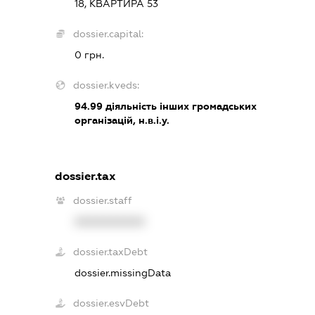
18, КВАРТИРА 53
dossier.capital:
0 грн.
dossier.kveds:
94.99
діяльність інших громадських
організацій, н.в.і.у.
dossier.tax
dossier.staff
XXXXXXXXXX
dossier.taxDebt
dossier.missingData
dossier.esvDebt