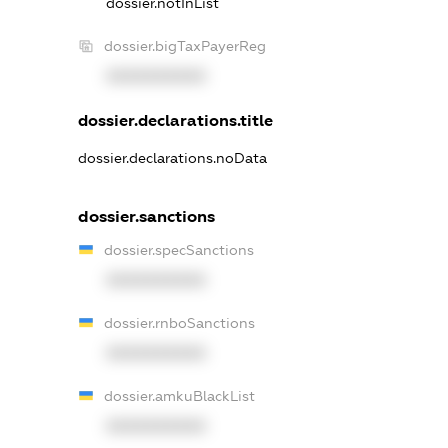
dossier.notInList
dossier.bigTaxPayerReg
XXXXXXXXXX
dossier.declarations.title
dossier.declarations.noData
dossier.sanctions
dossier.specSanctions
XXXXXXXXXX
dossier.rnboSanctions
XXXXXXXXXX
dossier.amkuBlackList
XXXXXXXXXX