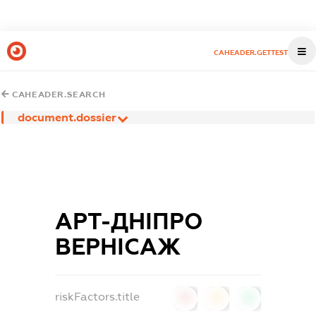
CAHEADER.GETTEST
CAHEADER.SEARCH
document.dossier
АРТ-ДНІПРО
ВЕРНІСАЖ
riskFactors.title
0
0
0