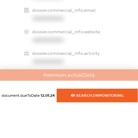
dossier.commercial_info.email
XXXXXXXXXX
dossier.commercial_info.website
XXXXXXXXXX
dossier.commercial_info.activity
XXXXXXXXXX
freemium.actualData
freemium.exampleText_1
freemium.exampleText_2
document.dueToDate
12.01.24
SEARCH.ONMONITORING
freemium.anonymousPerSearch2
FREEMIUM.DETAILS
FREEMIUM.REGISTER