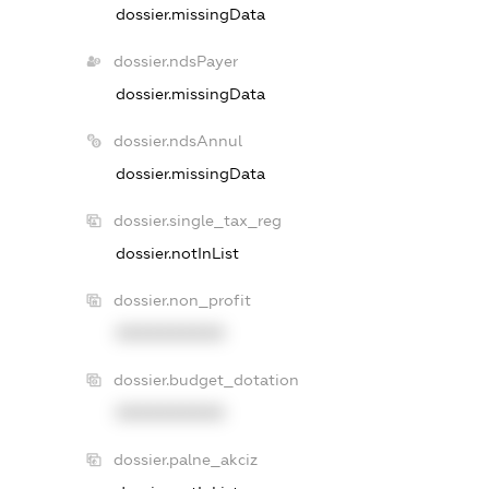
dossier.missingData
dossier.ndsPayer
dossier.missingData
dossier.ndsAnnul
dossier.missingData
dossier.single_tax_reg
dossier.notInList
dossier.non_profit
XXXXXXXXXX
dossier.budget_dotation
XXXXXXXXXX
dossier.palne_akciz