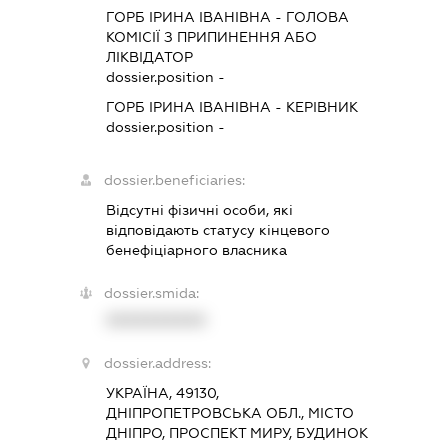
ГОРБ ІРИНА ІВАНІВНА
-
ГОЛОВА
КОМІСІЇ З ПРИПИНЕННЯ АБО
ЛІКВІДАТОР
dossier.position -
ГОРБ ІРИНА ІВАНІВНА
-
КЕРІВНИК
dossier.position -
dossier.beneficiaries:
Відсутні фізичні особи, які
відповідають статусу кінцевого
бенефіціарного власника
dossier.smida:
XXXXXXXXXX
dossier.address:
УКРАЇНА, 49130,
ДНІПРОПЕТРОВСЬКА ОБЛ., МІСТО
ДНІПРО, ПРОСПЕКТ МИРУ, БУДИНОК