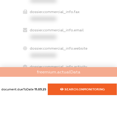
XXXXXXXXXX
dossier.commercial_info.fax
XXXXXXXXXX
dossier.commercial_info.email
XXXXXXXXXX
dossier.commercial_info.website
XXXXXXXXXX
dossier.commercial_info.activity
freemium.actualData
XXXXXXXXXX
document.dueToDate
11.03.25
SEARCH.ONMONITORING
freemium.exampleText_1
freemium.exampleText_2
freemium.anonymousPerSearch2
FREEMIUM.DETAILS