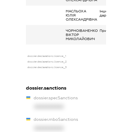
ОЛЕКСАНДРІВНА
МАСЛЬОХА
Інше, Вартість
ЮЛІЯ
дарунків
ОЛЕКСАНДРІВНА
ЧОРНОІВАНЕНКО
Приз
ВІКТОР
МИКОЛАЙОВИЧ
dossier.declarations.license_1
dossier.declarations.license_2
dossier.declarations.license_3
dossier.sanctions
dossier.specSanctions
XXXXXXXXXX
dossier.rnboSanctions
XXXXXXXXXX