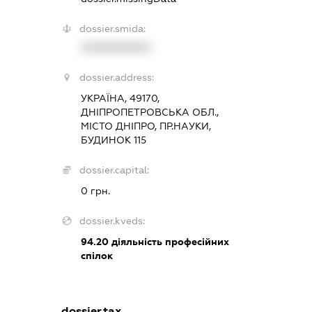
dossier.smida:
XXXXXXXXXX
dossier.address:
УКРАЇНА, 49170,
ДНІПРОПЕТРОВСЬКА ОБЛ.,
МІСТО ДНІПРО, ПР.НАУКИ,
БУДИНОК 115
dossier.capital:
0 грн.
dossier.kveds:
94.20
діяльність професійних
спілок
dossier.tax