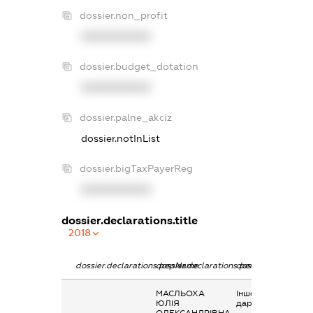
dossier.non_profit
XXXXXXXXXX
dossier.budget_dotation
XXXXXXXXXX
dossier.palne_akciz
dossier.notInList
dossier.bigTaxPayerReg
XXXXXXXXXX
dossier.declarations.title
2018
dossier.declarations.pepName
dossier.declarations.personName
dossier.declaratio
МАСЛЬОХА
Інше, Вартість
ЮЛІЯ
дарунків