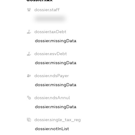
dossier.staff
XXXXXXXXXX
dossier.taxDebt
dossier.missingData
dossier.esvDebt
dossier.missingData
dossier.ndsPayer
dossier.missingData
dossier.ndsAnnul
dossier.missingData
dossier.single_tax_reg
dossier.notInList