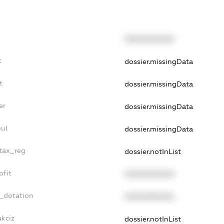
XXXXXXXXXX
t
dossier.missingData
t
dossier.missingData
er
dossier.missingData
nul
dossier.missingData
_tax_reg
dossier.notInList
ofit
XXXXXXXXXX
t_dotation
XXXXXXXXXX
akciz
dossier.notInList