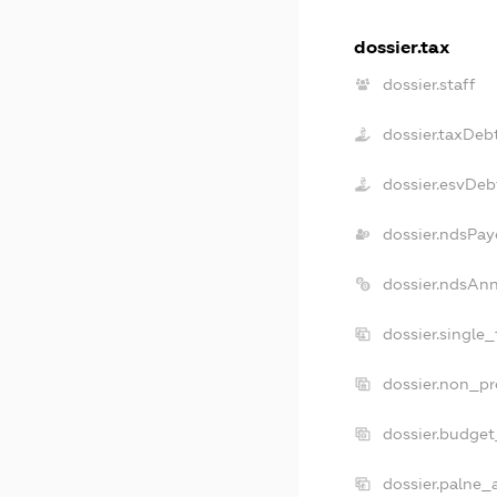
dossier.tax
dossier.staff
dossier.taxDeb
dossier.esvDeb
dossier.ndsPay
dossier.ndsAn
dossier.single
dossier.non_pr
dossier.budge
dossier.palne_