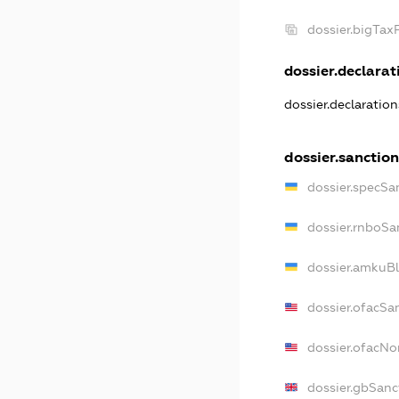
dossier.bigTax
dossier.declarati
dossier.declaratio
dossier.sanction
dossier.specSa
dossier.rnboSa
dossier.amkuBl
dossier.ofacSa
dossier.ofacN
dossier.gbSanc