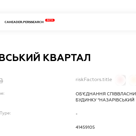
BETA
CAHEADER.PERSSEARCH
ВСЬКИЙ КВАРТАЛ
riskFactors.title
0
0
me:
ОБ'ЄДНАННЯ СПІВВЛАСНИ
БУДИНКУ "НАЗАРІВСЬКИЙ 
Type:
-
41459105