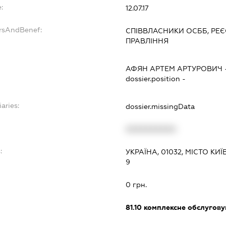
:
12.07.17
ersAndBenef:
СПІВВЛАСНИКИ ОСББ, РЕЄ
ПРАВЛІННЯ
АФЯН АРТЕМ АРТУРОВИЧ
dossier.position -
aries:
dossier.missingData
XXXXXXXXXX
:
УКРАЇНА, 01032, МІСТО К
9
0 грн.
81.10
комплексне обслуговув