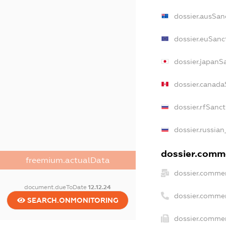
dossier.ausSan
dossier.euSanc
dossier.japanS
dossier.canada
dossier.rfSanc
dossier.russian
dossier.comme
freemium.actualData
dossier.commer
document.dueToDate
12.12.24
dossier.commer
SEARCH.ONMONITORING
dossier.commer