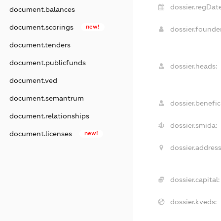
dossier.regDate
document.balances
document.scorings
new!
dossier.found
document.tenders
document.publicfunds
dossier.heads:
document.ved
document.semantrum
dossier.benefici
document.relationships
dossier.smida:
document.licenses
new!
dossier.address
dossier.capital:
dossier.kveds: