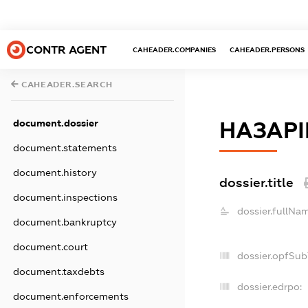
CONTR AGENT
CAHEADER.COMPANIES
CAHEADER.PERSONS
CAHEADER.SEARCH
document.dossier
НАЗАРІ
document.statements
document.history
dossier.title
document.inspections
dossier.fullNa
document.bankruptcy
document.court
dossier.opfSub
document.taxdebts
dossier.edrpo:
document.enforcements