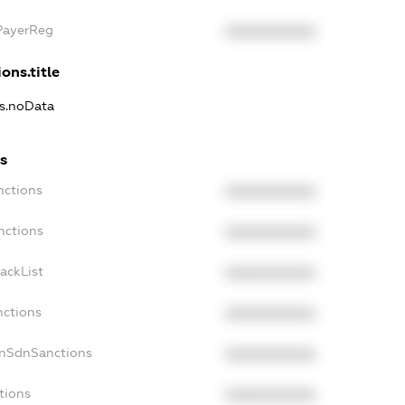
PayerReg
XXXXXXXXXX
ons.title
ns.noData
s
nctions
XXXXXXXXXX
nctions
XXXXXXXXXX
ackList
XXXXXXXXXX
nctions
XXXXXXXXXX
onSdnSanctions
XXXXXXXXXX
tions
XXXXXXXXXX