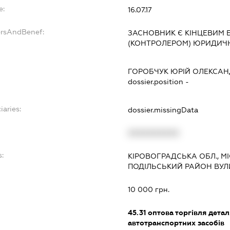
e:
16.07.17
ersAndBenef:
ЗАСНОВНИК Є КІНЦЕВИМ 
(КОНТРОЛЕРОМ) ЮРИДИЧ
ГОРОБЧУК ЮРІЙ ОЛЕКСА
dossier.position -
iaries:
dossier.missingData
XXXXXXXXXX
s:
КІРОВОГРАДСЬКА ОБЛ., М
ПОДІЛЬСЬКИЙ РАЙОН ВУЛИ
:
10 000 грн.
45.31
оптова торгівля дета
автотранспортних засобів