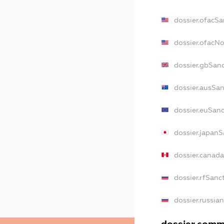
dossier.ofacSa
dossier.ofacN
dossier.gbSan
dossier.ausSa
dossier.euSan
dossier.japanS
dossier.canad
dossier.rfSanc
dossier.russia