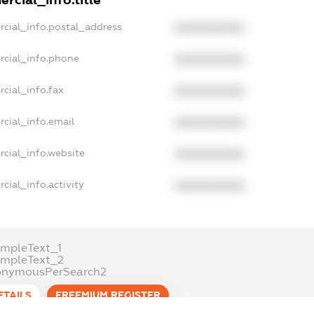
rcial_info.title
rcial_info.postal_address
XXXXXXXXXX
rcial_info.phone
XXXXXXXXXX
cial_info.fax
XXXXXXXXXX
cial_info.email
XXXXXXXXXX
cial_info.website
XXXXXXXXXX
cial_info.activity
XXXXXXXXXX
mpleText_1
ampleText_2
onymousPerSearch2
ETAILS
FREEMIUM.REGISTER