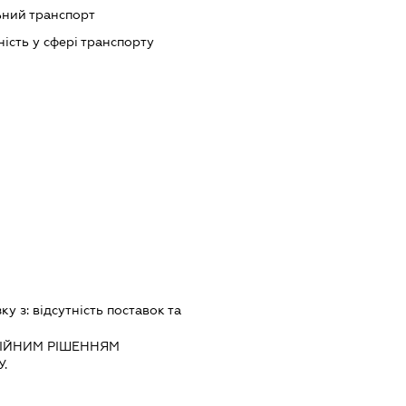
ний транспорт
ість у сфері транспорту
зку з:
вiдсутнiсть поставок та
IЙНИМ РIШЕННЯМ
.