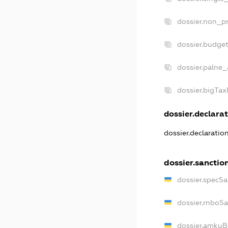
dossier.non_pr
dossier.budge
dossier.palne_
dossier.bigTa
dossier.declarat
dossier.declarati
dossier.sanctio
dossier.specS
dossier.rnboS
dossier.amkuB