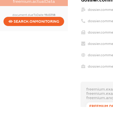
dossier.comme
freemium.actualData
dossier.comme
document.dueToDate
19.07.18
dossier.comme
SEARCH.ONMONITORING
dossier.commer
dossier.commer
dossier.commer
dossier.commer
freemium.exa
freemium.ex
freemium.an
FREEMIUM.D