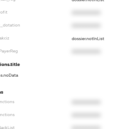
ofit
XXXXXXXXXX
t_dotation
XXXXXXXXXX
akciz
dossier.notInList
xPayerReg
XXXXXXXXXX
ions.title
ons.noData
ns
anctions
XXXXXXXXXX
anctions
XXXXXXXXXX
lackList
XXXXXXXXXX