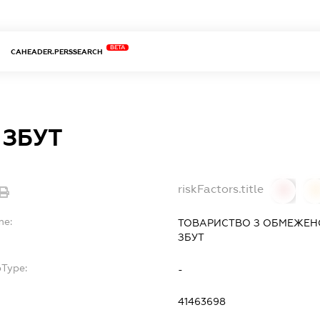
BETA
CAHEADER.PERSSEARCH
 ЗБУТ
riskFactors.title
0
0
me:
ТОВАРИСТВО З ОБМЕЖЕН
ЗБУТ
bType:
-
41463698