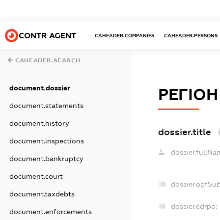
CONTR AGENT
CAHEADER.COMPANIES
CAHEADER.PERSONS
CAHEADER.SEARCH
document.dossier
РЕГІОН
document.statements
document.history
dossier.title
document.inspections
dossier.fullNa
document.bankruptcy
document.court
dossier.opfSu
document.taxdebts
dossier.edrpo:
document.enforcements