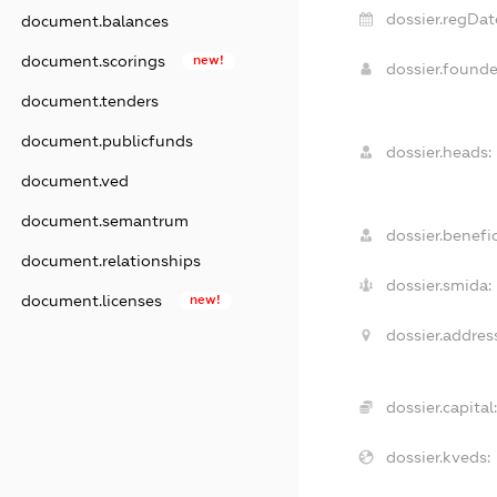
dossier.regDat
document.balances
document.scorings
new!
dossier.found
document.tenders
document.publicfunds
dossier.heads:
document.ved
document.semantrum
dossier.benefic
document.relationships
dossier.smida:
document.licenses
new!
dossier.addres
dossier.capital
dossier.kveds: