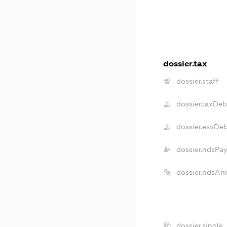
dossier.tax
dossier.staff
dossier.taxDeb
dossier.esvDe
dossier.ndsPay
dossier.ndsAn
dossier.single