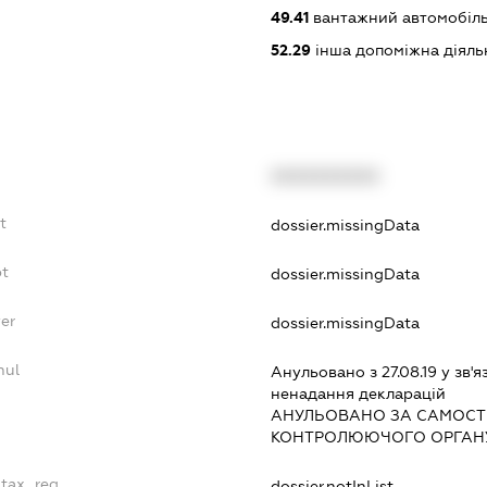
49.41
вантажний автомобіль
52.29
інша допоміжна діяльн
XXXXXXXXXX
t
dossier.missingData
bt
dossier.missingData
er
dossier.missingData
nul
Анульовано з 27.08.19 у зв'я
ненадання декларацiй
АНУЛЬОВАНО ЗА САМОСТ
КОНТРОЛЮЮЧОГО ОРГАНУ
_tax_reg
dossier.notInList