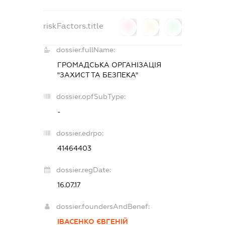
riskFactors.title
0
0
0
dossier.fullName:
ГРОМАДСЬКА ОРГАНІЗАЦІЯ
"ЗАХИСТ ТА БЕЗПЕКА"
dossier.opfSubType:
-
dossier.edrpo:
41464403
dossier.regDate:
16.07.17
dossier.foundersAndBenef:
ІВАСЕНКО ЄВГЕНІЙ