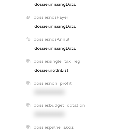
dossier.missingData
dossier.ndsPayer
dossier.missingData
dossier.ndsAnnul
dossier.missingData
dossier.single_tax_reg
dossier.notInList
dossier.non_profit
XXXXXXXXXX
dossier.budget_dotation
XXXXXXXXXX
dossier.palne_akciz