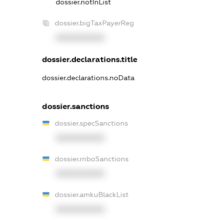
dossier.notInList
dossier.bigTaxPayerReg
XXXXXXXXXX
dossier.declarations.title
dossier.declarations.noData
dossier.sanctions
dossier.specSanctions
XXXXXXXXXX
dossier.rnboSanctions
XXXXXXXXXX
dossier.amkuBlackList
XXXXXXXXXX