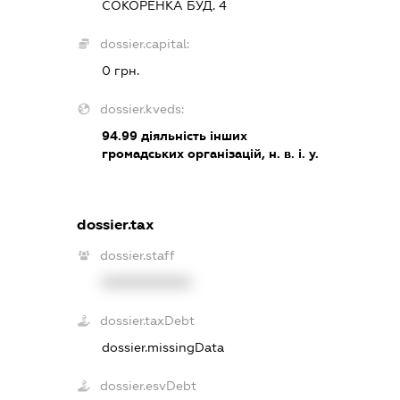
СОКОРЕНКА БУД. 4
dossier.capital:
0 грн.
dossier.kveds:
94.99
діяльність інших
громадських організацій, н. в. і. у.
dossier.tax
dossier.staff
XXXXXXXXXX
dossier.taxDebt
dossier.missingData
dossier.esvDebt