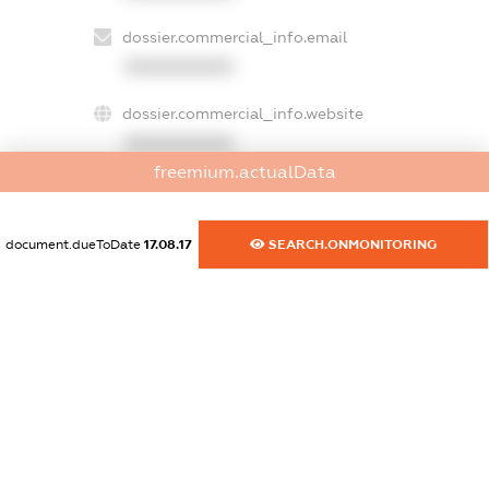
dossier.commercial_info.email
XXXXXXXXXX
dossier.commercial_info.website
XXXXXXXXXX
freemium.actualData
dossier.commercial_info.activity
XXXXXXXXXX
document.dueToDate
17.08.17
SEARCH.ONMONITORING
freemium.exampleText_1
freemium.exampleText_2
freemium.anonymousPerSearch2
FREEMIUM.DETAILS
FREEMIUM.REGISTER