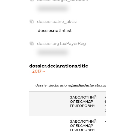
XXXXXXXXXX
dossier.palne_akciz
dossier.notInList
dossier.bigTaxPayerReg
XXXXXXXXXX
dossier.declarations.title
2017
dossier.declarations.pepName
dossier.declarations.personName
dossier.declarati
ЗАБОЛОТНИЙ
Кінцевий
ОЛЕКСАНДР
бенефіціарний
ГРИГОРОВИЧ
власник
(контролер)
ЗАБОЛОТНИЙ
-
ОЛЕКСАНДР
ГРИГОРОВИЧ