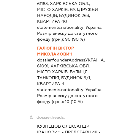
61183, ХАРКІВСЬКА ОБЛ.,
МІСТО ХАРКІВ, ВУЛ.ДРУЖБИ
НАРОДІВ, БУДИНОК 263,
КВАРТИРА 40
statements.nationality:
Україна
Розмір внеску до статутного
фонду (грн.):
90
(90 %)
ГАЛЮГІН ВІКТОР
МИКОЛАЙОВИЧ
dossier.founderAddress
УКРАЇНА,
61091, ХАРКІВСЬКА ОБЛ.,
МІСТО ХАРКІВ, ВУЛИЦЯ
ТАНКОПІЯ, БУДИНОК 9/1,
КВАРТИРА 4
statements.nationality:
Україна
Розмір внеску до статутного
фонду (грн.):
10
(10 %)
dossier.heads:
КУЗНЕЦОВ ОЛЕКСАНДР
ІВАНОВИЧ
-
ПРЕДСТАВНИК
-