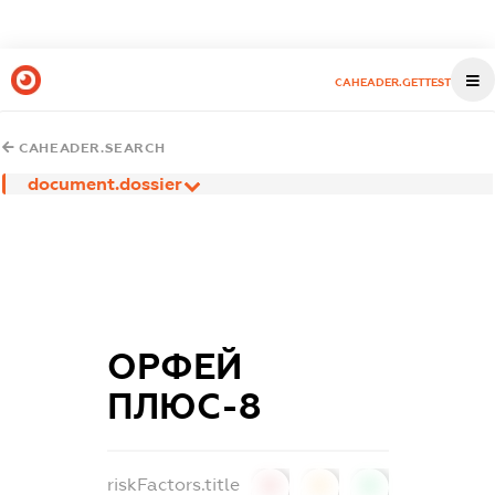
CAHEADER.GETTEST
CAHEADER.SEARCH
document.dossier
ОРФЕЙ
ПЛЮС-8
riskFactors.title
0
0
0