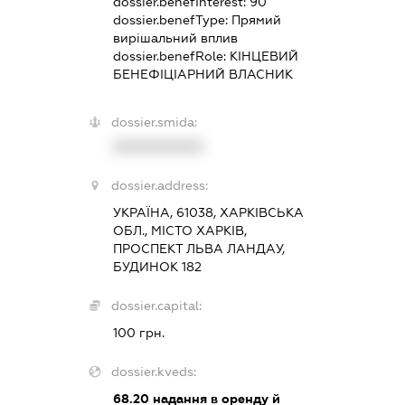
dossier.benefInterest:
90
dossier.benefType:
Прямий
вирішальний вплив
dossier.benefRole:
КІНЦЕВИЙ
БЕНЕФІЦІАРНИЙ ВЛАСНИК
dossier.smida:
XXXXXXXXXX
dossier.address:
УКРАЇНА, 61038, ХАРКІВСЬКА
ОБЛ., МІСТО ХАРКІВ,
ПРОСПЕКТ ЛЬВА ЛАНДАУ,
БУДИНОК 182
dossier.capital:
100 грн.
dossier.kveds:
68.20
надання в оренду й