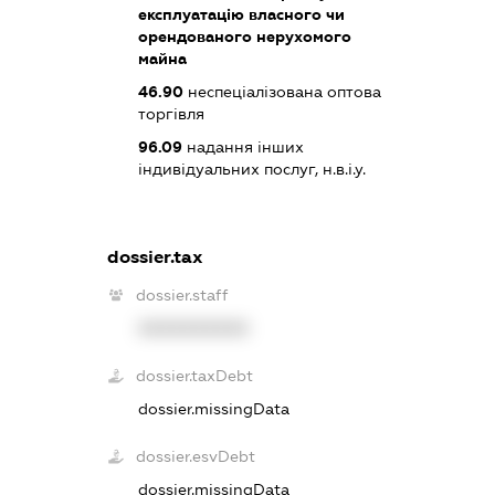
експлуатацію власного чи
орендованого нерухомого
майна
46.90
неспеціалізована оптова
торгівля
96.09
надання інших
індивідуальних послуг, н.в.і.у.
dossier.tax
dossier.staff
XXXXXXXXXX
dossier.taxDebt
dossier.missingData
dossier.esvDebt
dossier.missingData