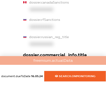
dossier.canadaSanctions
XXXXXXXXXX
dossier.rfSanctions
XXXXXXXXXX
dossier.russian_reg_title
XXXXXXXXXX
dossier.commercial_info.title
freemium.actualData
dossier.commercial_info.postal_address
XXXXXXXXXX
document.dueToDate
16.05.24
SEARCH.ONMONITORING
dossier.commercial_info.phone
XXXXXXXXXX
dossier.commercial_info.fax
XXXXXXXXXX