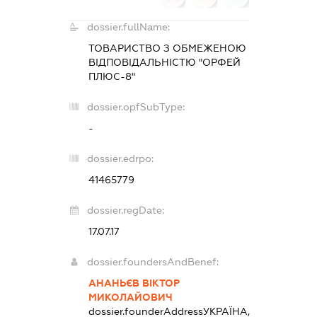
dossier.fullName:
ТОВАРИСТВО З ОБМЕЖЕНОЮ
ВІДПОВІДАЛЬНІСТЮ "ОРФЕЙ
ПЛЮС-8"
dossier.opfSubType:
-
dossier.edrpo:
41465779
dossier.regDate:
17.07.17
dossier.foundersAndBenef:
АНАНЬЄВ ВІКТОР
МИКОЛАЙОВИЧ
dossier.founderAddress
УКРАЇНА,