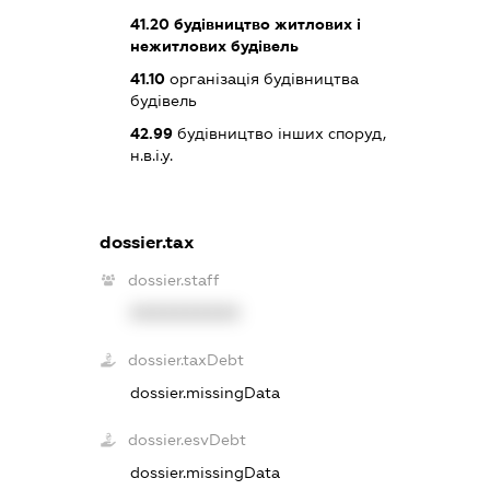
41.20
будівництво житлових і
нежитлових будівель
41.10
організація будівництва
будівель
42.99
будівництво інших споруд,
н.в.і.у.
dossier.tax
dossier.staff
XXXXXXXXXX
dossier.taxDebt
dossier.missingData
dossier.esvDebt
dossier.missingData