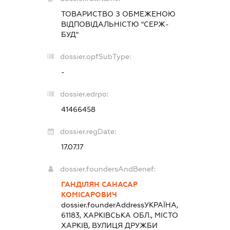
ТОВАРИСТВО З ОБМЕЖЕНОЮ
ВІДПОВІДАЛЬНІСТЮ "СЕРЖ-
БУД"
dossier.opfSubType:
-
dossier.edrpo:
41466458
dossier.regDate:
17.07.17
dossier.foundersAndBenef:
ГАНДІЛЯН САНАСАР
КОМІСАРОВИЧ
dossier.founderAddress
УКРАЇНА,
61183, ХАРКІВСЬКА ОБЛ., МІСТО
ХАРКІВ, ВУЛИЦЯ ДРУЖБИ