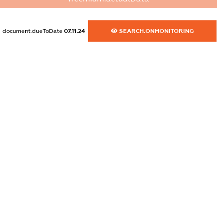
XXXXXXXXXX
dossier.commercial_info.email
document.dueToDate
07.11.24
SEARCH.ONMONITORING
XXXXXXXXXX
dossier.commercial_info.website
XXXXXXXXXX
dossier.commercial_info.activity
XXXXXXXXXX
freemium.exampleText_1
freemium.exampleText_2
freemium.anonymousPerSearch2
FREEMIUM.DETAILS
FREEMIUM.REGISTER