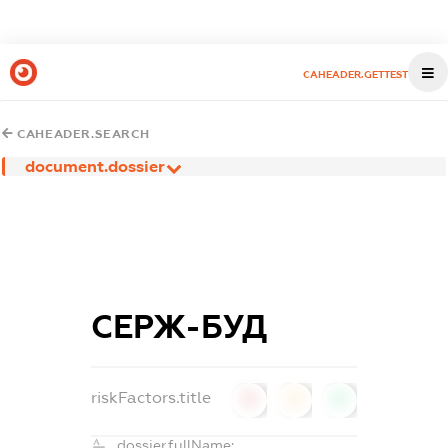
CAHEADER.GETTEST
CAHEADER.SEARCH
document.dossier
СЕРЖ-БУД
riskFactors.title
0
0
0
dossier.fullName: