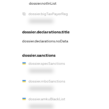
dossier.notInList
dossier.bigTaxPayerReg
XXXXXXXXXX
dossier.declarations.title
dossier.declarations.noData
dossier.sanctions
dossier.specSanctions
XXXXXXXXXX
dossier.rnboSanctions
XXXXXXXXXX
dossier.amkuBlackList
XXXXXXXXXX