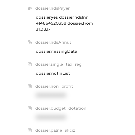
dossier.ndsPayer
dossier.yes
dossier.ndsInn
414664520358
dossier.from
31.08.17
dossier.ndsAnnul
dossier.missingData
dossier.single_tax_reg
dossier.notInList
dossier.non_profit
XXXXXXXXXX
dossier.budget_dotation
XXXXXXXXXX
dossier.palne_akciz