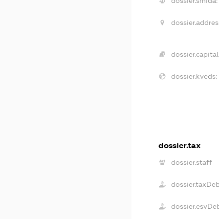
dossier.smida:
dossier.addres
dossier.capital
dossier.kveds:
dossier.tax
dossier.staff
dossier.taxDe
dossier.esvDe