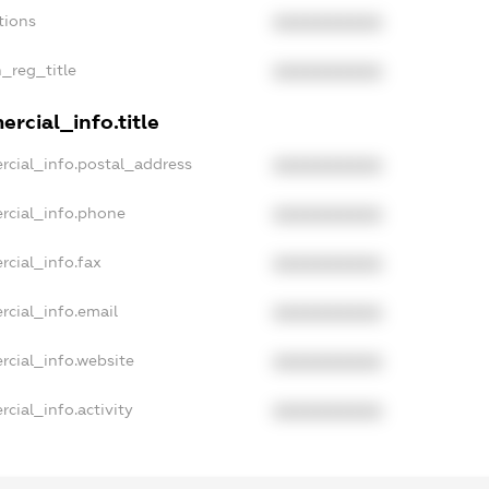
tions
XXXXXXXXXX
n_reg_title
XXXXXXXXXX
rcial_info.title
rcial_info.postal_address
XXXXXXXXXX
rcial_info.phone
XXXXXXXXXX
rcial_info.fax
XXXXXXXXXX
rcial_info.email
XXXXXXXXXX
rcial_info.website
XXXXXXXXXX
cial_info.activity
XXXXXXXXXX