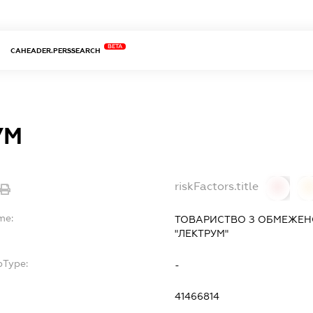
BETA
CAHEADER.PERSSEARCH
УМ
riskFactors.title
0
0
me:
ТОВАРИСТВО З ОБМЕЖЕН
"ЛЕКТРУМ"
bType:
-
41466814