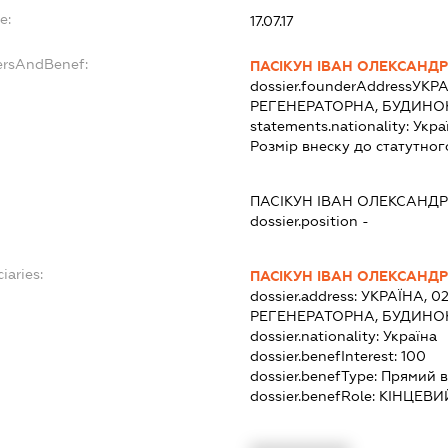
e:
17.07.17
ersAndBenef:
ПАСІКУН ІВАН ОЛЕКСАНД
dossier.founderAddress
УКРА
РЕГЕНЕРАТОРНА, БУДИНОК 
statements.nationality:
Укра
Розмір внеску до статутног
ПАСІКУН ІВАН ОЛЕКСАНД
dossier.position -
iaries:
ПАСІКУН ІВАН ОЛЕКСАНД
dossier.address:
УКРАЇНА, 02
РЕГЕНЕРАТОРНА, БУДИНОК 
dossier.nationality:
Україна
dossier.benefInterest:
100
dossier.benefType:
Прямий в
dossier.benefRole:
КІНЦЕВИ