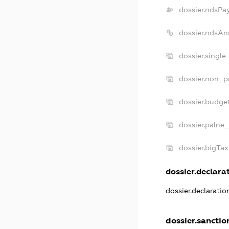
dossier.ndsPa
dossier.ndsAn
dossier.singl
dossier.non_p
dossier.budge
dossier.palne_
dossier.bigTa
dossier.declarat
dossier.declarati
dossier.sanctio