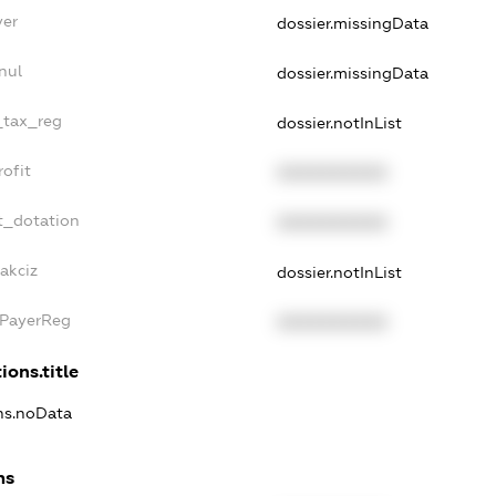
yer
dossier.missingData
nul
dossier.missingData
e_tax_reg
dossier.notInList
rofit
XXXXXXXXXX
t_dotation
XXXXXXXXXX
akciz
dossier.notInList
xPayerReg
XXXXXXXXXX
ions.title
ons.noData
ns