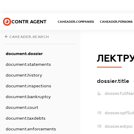
CONTR AGENT
CAHEADER.COMPANIES
CAHEADER.PERSONS
CAHEADER.SEARCH
document.dossier
ЛЕКТР
document.statements
document.history
dossier.title
document.inspections
dossier.fullNa
document.bankruptcy
document.court
dossier.opfSu
document.taxdebts
dossier.edrpo:
document.enforcements