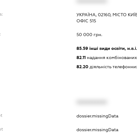
XXXXXXXXXX
s:
УКРАЇНА, 02160, МІСТО КИЇ
ОФІС 515
:
50 000 грн.
85.59
інші види освіти, н.в.і.
82.11
надання комбінованих 
82.20
діяльність телефонни
XXXXXXXXXX
bt
dossier.missingData
bt
dossier.missingData