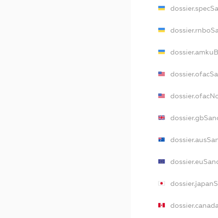
dossier.specS
dossier.rnboS
dossier.amkuB
dossier.ofacS
dossier.ofac
dossier.gbSan
dossier.ausSa
dossier.euSan
dossier.japan
dossier.canad