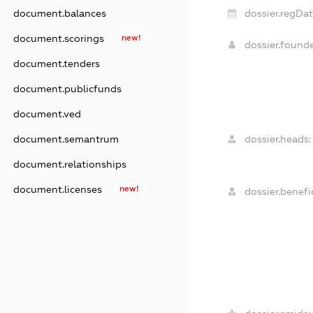
document.balances
dossier.regDat
document.scorings
new!
dossier.found
document.tenders
document.publicfunds
document.ved
document.semantrum
dossier.heads:
document.relationships
document.licenses
new!
dossier.benefic