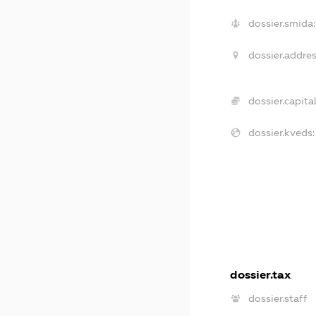
dossier.smida:
dossier.addres
dossier.capital
dossier.kveds:
dossier.tax
dossier.staff