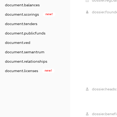
dossier.regDat
document.balances
dossier.foun
document.scorings
new!
document.tenders
document.publicfunds
document.ved
document.semantrum
document.relationships
document.licenses
new!
dossier.heads:
dossier.benefic