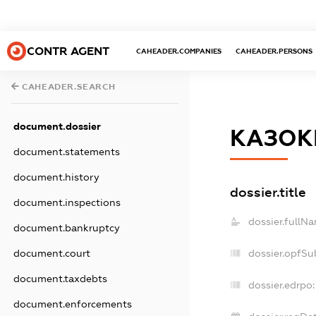
CONTR AGENT
CAHEADER.COMPANIES
CAHEADER.PERSONS
CAHEADER.SEARCH
document.dossier
КАЗОК
document.statements
document.history
dossier.title
document.inspections
dossier.fullN
document.bankruptcy
dossier.opfSu
document.court
document.taxdebts
dossier.edrpo:
document.enforcements