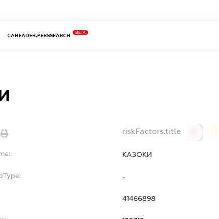
BETA
CAHEADER.PERSSEARCH
И
riskFactors.title
0
ame:
КАЗОКИ
bType:
-
41466898