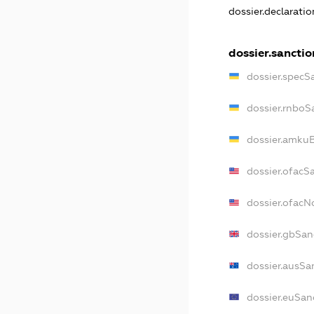
dossier.declarati
dossier.sanctio
dossier.specS
dossier.rnboS
dossier.amkuB
dossier.ofacS
dossier.ofac
dossier.gbSan
dossier.ausSa
dossier.euSan