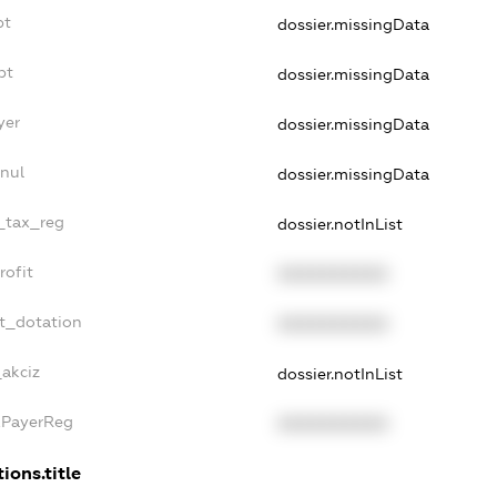
bt
dossier.missingData
bt
dossier.missingData
yer
dossier.missingData
nul
dossier.missingData
e_tax_reg
dossier.notInList
rofit
XXXXXXXXXX
t_dotation
XXXXXXXXXX
_akciz
dossier.notInList
xPayerReg
XXXXXXXXXX
ions.title