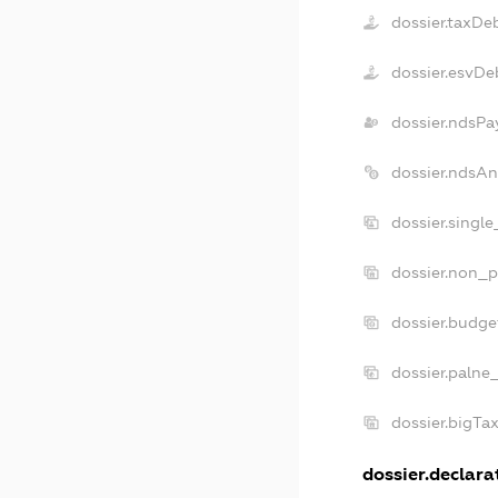
dossier.taxDe
dossier.esvDe
dossier.ndsPa
dossier.ndsAn
dossier.singl
dossier.non_p
dossier.budge
dossier.palne
dossier.bigTa
dossier.declarat