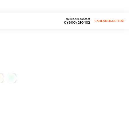
caHeader.contact
CAHEADER.GETTEST
0 (800) 210 102
0
0