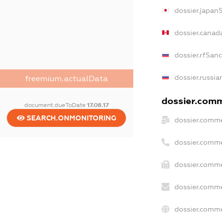
dossier.japan
dossier.canad
dossier.rfSan
dossier.russia
freemium.actualData
dossier.comme
document.dueToDate
17.08.17
SEARCH.ONMONITORING
dossier.comme
dossier.comme
dossier.comme
dossier.comme
dossier.comme