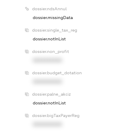
dossier.ndsAnnul
dossier.missingData
dossier.single_tax_reg
dossier.notInList
dossier.non_profit
XXXXXXXXXX
dossier.budget_dotation
XXXXXXXXXX
dossier.palne_akciz
dossier.notInList
dossier.bigTaxPayerReg
XXXXXXXXXX