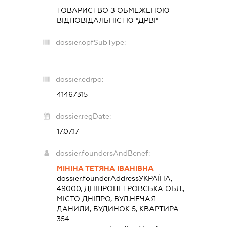
ТОВАРИСТВО З ОБМЕЖЕНОЮ
ВІДПОВІДАЛЬНІСТЮ "ДРВІ"
dossier.opfSubType:
-
dossier.edrpo:
41467315
dossier.regDate:
17.07.17
dossier.foundersAndBenef:
МІНІНА ТЕТЯНА ІВАНІВНА
dossier.founderAddress
УКРАЇНА,
49000, ДНІПРОПЕТРОВСЬКА ОБЛ.,
МІСТО ДНІПРО, ВУЛ.НЕЧАЯ
ДАНИЛИ, БУДИНОК 5, КВАРТИРА
354