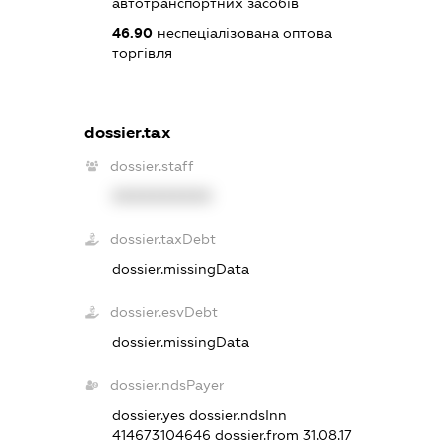
автотранспортних засобів
46.90
неспеціалізована оптова
торгівля
dossier.tax
dossier.staff
XXXXXXXXXX
dossier.taxDebt
dossier.missingData
dossier.esvDebt
dossier.missingData
dossier.ndsPayer
dossier.yes
dossier.ndsInn
414673104646
dossier.from 31.08.17