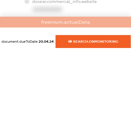
dossier.commercial_info.website
XXXXXXXXXX
dossier.commercial_info.activity
freemium.actualData
XXXXXXXXXX
document.dueToDate
20.04.24
SEARCH.ONMONITORING
freemium.exampleText_1
freemium.exampleText_2
freemium.anonymousPerSearch2
FREEMIUM.DETAILS
FREEMIUM.REGISTER