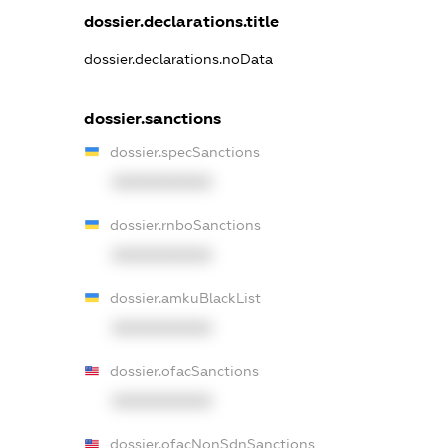
dossier.declarations.title
dossier.declarations.noData
dossier.sanctions
dossier.specSanctions
XXXXXXXXXX
dossier.rnboSanctions
XXXXXXXXXX
dossier.amkuBlackList
XXXXXXXXXX
dossier.ofacSanctions
XXXXXXXXXX
dossier.ofacNonSdnSanctions