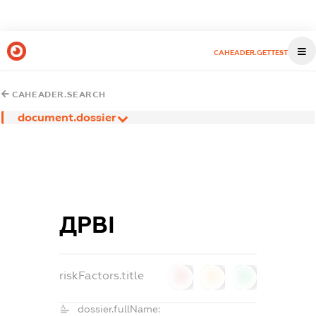
CAHEADER.GETTEST
CAHEADER.SEARCH
document.dossier
ДРВІ
riskFactors.title
0
0
0
dossier.fullName: