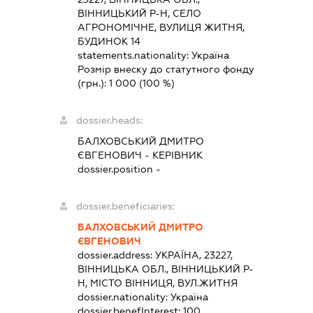
ВІННИЦЬКИЙ Р-Н, СЕЛО
АГРОНОМІЧНЕ, ВУЛИЦЯ ЖИТНЯ,
БУДИНОК 14
statements.nationality:
Україна
Розмір внеску до статутного фонду
(грн.):
1 000
(100 %)
dossier.heads:
БАЛХОВСЬКИЙ ДМИТРО
ЄВГЕНОВИЧ
-
КЕРІВНИК
dossier.position -
dossier.beneficiaries:
БАЛХОВСЬКИЙ ДМИТРО
ЄВГЕНОВИЧ
dossier.address:
УКРАЇНА, 23227,
ВІННИЦЬКА ОБЛ., ВІННИЦЬКИЙ Р-
Н, МІСТО ВІННИЦЯ, ВУЛ.ЖИТНЯ
dossier.nationality:
Україна
dossier.benefInterest:
100