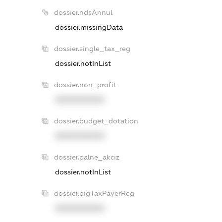
dossier.ndsAnnul
dossier.missingData
dossier.single_tax_reg
dossier.notInList
dossier.non_profit
XXXXXXXXXX
dossier.budget_dotation
XXXXXXXXXX
dossier.palne_akciz
dossier.notInList
dossier.bigTaxPayerReg
XXXXXXXXXX