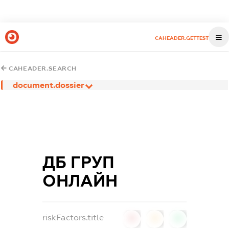
CAHEADER.GETTEST
CAHEADER.SEARCH
document.dossier
ДБ ГРУП
ОНЛАЙН
riskFactors.title
0
0
0