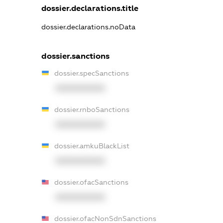
dossier.declarations.title
dossier.declarations.noData
dossier.sanctions
dossier.specSanctions
XXXXXXXXXX
dossier.rnboSanctions
XXXXXXXXXX
dossier.amkuBlackList
XXXXXXXXXX
dossier.ofacSanctions
XXXXXXXXXX
dossier.ofacNonSdnSanctions