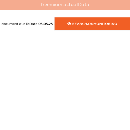
freemium.actualData
XXXXXXXXXX
dossier.commercial_info.activity
document.dueToDate
05.05.25
SEARCH.ONMONITORING
XXXXXXXXXX
freemium.exampleText_1
freemium.exampleText_2
freemium.anonymousPerSearch2
FREEMIUM.DETAILS
FREEMIUM.REGISTER