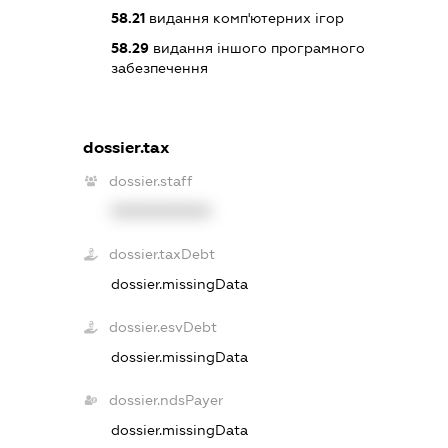
58.21
видання комп'ютерних ігор
58.29
видання іншого програмного
забезпечення
dossier.tax
dossier.staff
XXXXXXXXXX
dossier.taxDebt
dossier.missingData
dossier.esvDebt
dossier.missingData
dossier.ndsPayer
dossier.missingData