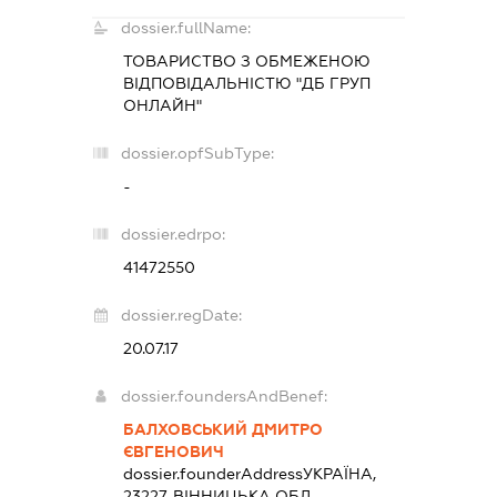
dossier.fullName:
ТОВАРИСТВО З ОБМЕЖЕНОЮ
ВІДПОВІДАЛЬНІСТЮ "ДБ ГРУП
ОНЛАЙН"
dossier.opfSubType:
-
dossier.edrpo:
41472550
dossier.regDate:
20.07.17
dossier.foundersAndBenef:
БАЛХОВСЬКИЙ ДМИТРО
ЄВГЕНОВИЧ
dossier.founderAddress
УКРАЇНА,
23227, ВІННИЦЬКА ОБЛ.,