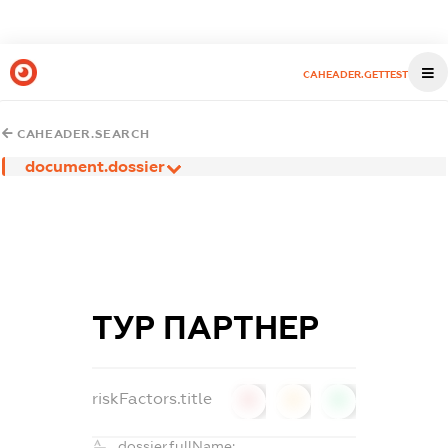
CAHEADER.GETTEST
CAHEADER.SEARCH
document.dossier
ТУР ПАРТНЕР
riskFactors.title
0
0
0
dossier.fullName: