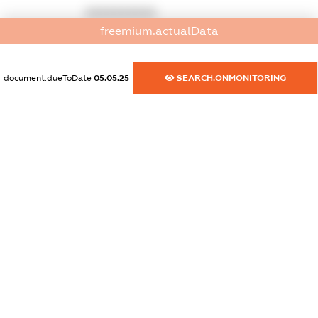
XXXXXXXXXX
freemium.actualData
dossier.commercial_info.fax
XXXXXXXXXX
document.dueToDate
05.05.25
SEARCH.ONMONITORING
dossier.commercial_info.email
XXXXXXXXXX
dossier.commercial_info.website
XXXXXXXXXX
dossier.commercial_info.activity
XXXXXXXXXX
freemium.exampleText_1
freemium.exampleText_2
freemium.anonymousPerSearch2