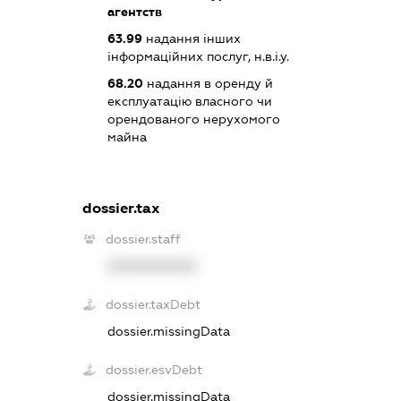
агентств
63.99
надання інших
інформаційних послуг, н.в.і.у.
68.20
надання в оренду й
експлуатацію власного чи
орендованого нерухомого
майна
dossier.tax
dossier.staff
XXXXXXXXXX
dossier.taxDebt
dossier.missingData
dossier.esvDebt
dossier.missingData