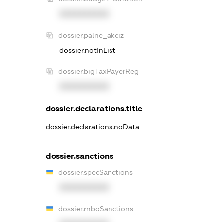
XXXXXXXXXX
dossier.palne_akciz
dossier.notInList
dossier.bigTaxPayerReg
XXXXXXXXXX
dossier.declarations.title
dossier.declarations.noData
dossier.sanctions
dossier.specSanctions
XXXXXXXXXX
dossier.rnboSanctions