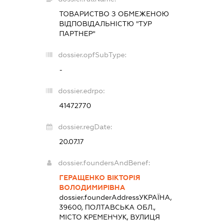
ТОВАРИСТВО З ОБМЕЖЕНОЮ
ВІДПОВІДАЛЬНІСТЮ "ТУР
ПАРТНЕР"
dossier.opfSubType:
-
dossier.edrpo:
41472770
dossier.regDate:
20.07.17
dossier.foundersAndBenef:
ГЕРАЩЕНКО ВІКТОРІЯ
ВОЛОДИМИРІВНА
dossier.founderAddress
УКРАЇНА,
39600, ПОЛТАВСЬКА ОБЛ.,
МІСТО КРЕМЕНЧУК, ВУЛИЦЯ