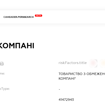
BETA
CAHEADER.PERSSEARCH
 КОМПАНІ
riskFactors.title
0
0
me:
ТОВАРИСТВО З ОБМЕЖЕНО
КОМПАНІ"
bType:
-
41472943