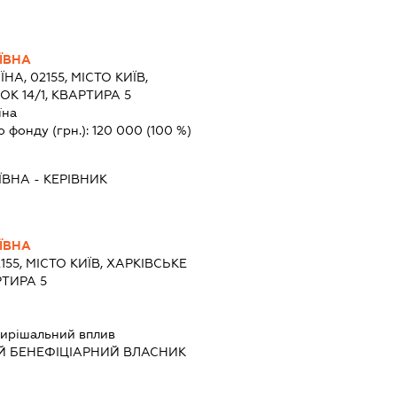
ЇВНА
ЇНА, 02155, МІСТО КИЇВ,
К 14/1, КВАРТИРА 5
їна
о фонду (грн.):
120 000
(100 %)
ЇВНА
-
КЕРІВНИК
ЇВНА
155, МІСТО КИЇВ, ХАРКІВСЬКЕ
РТИРА 5
ирішальний вплив
Й БЕНЕФІЦІАРНИЙ ВЛАСНИК