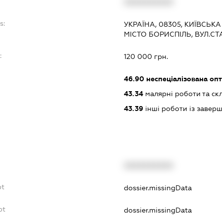
XXXXXXXXXX
s:
УКРАЇНА, 08305, КИЇВСЬКА
МІСТО БОРИСПІЛЬ, ВУЛ.С
:
120 000 грн.
46.90
неспеціалізована опт
43.34
малярні роботи та ск
43.39
інші роботи із завер
XXXXXXXXXX
bt
dossier.missingData
bt
dossier.missingData