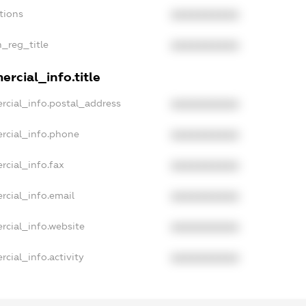
tions
XXXXXXXXXX
n_reg_title
XXXXXXXXXX
rcial_info.title
rcial_info.postal_address
XXXXXXXXXX
rcial_info.phone
XXXXXXXXXX
rcial_info.fax
XXXXXXXXXX
rcial_info.email
XXXXXXXXXX
rcial_info.website
XXXXXXXXXX
cial_info.activity
XXXXXXXXXX