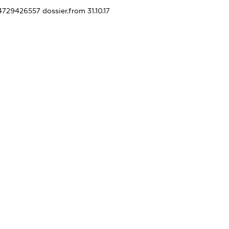
14729426557
dossier.from 31.10.17