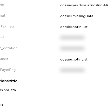
yer
dossier.yes
dossier.ndsInn 4
nul
dossier.missingData
e_tax_reg
dossier.notInList
rofit
XXXXXXXXXX
t_dotation
XXXXXXXXXX
akciz
dossier.notInList
xPayerReg
XXXXXXXXXX
ions.title
ons.noData
ns