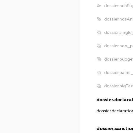
dossier.ndsPa
dossier.ndsAn
dossier.singl
dossier.non_p
dossier.budge
dossier.palne_
dossier.bigTa
dossier.declarat
dossier.declarati
dossier.sanctio