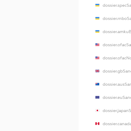
dossier.specS
dossier.rnboS
dossier.amkuB
dossier.ofacS
dossier.ofac
dossier.gbSan
dossier.ausSa
dossier.euSan
dossier.japan
dossier.canad