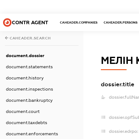
CONTR AGENT
CAHEADER.COMPANIES
CAHEADER.PERSONS
CAHEADER.SEARCH
document.dossier
МЕЛІН
document.statements
document.history
dossier.title
document.inspections
dossier.fullNa
document.bankruptcy
document.court
dossier.opfSu
document.taxdebts
dossier.edrpo:
document.enforcements