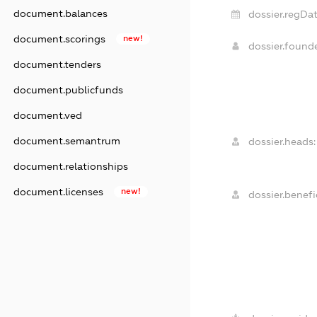
document.balances
dossier.regDat
document.scorings
new!
dossier.found
document.tenders
document.publicfunds
document.ved
document.semantrum
dossier.heads:
document.relationships
document.licenses
new!
dossier.benefic