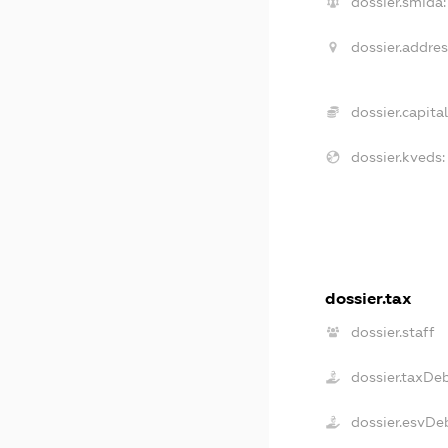
dossier.smida:
dossier.addres
dossier.capital
dossier.kveds:
dossier.tax
dossier.staff
dossier.taxDe
dossier.esvDe