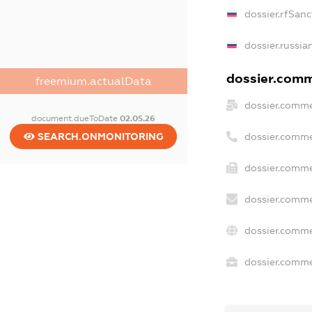
dossier.rfSanc
dossier.russia
dossier.comme
freemium.actualData
dossier.comme
document.dueToDate
02.05.26
dossier.comme
SEARCH.ONMONITORING
dossier.comme
dossier.comme
dossier.comme
dossier.commer