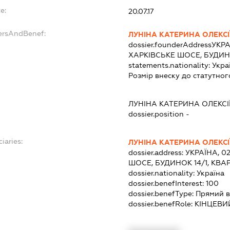
e:
20.07.17
ersAndBenef:
ЛУНІНА КАТЕРИНА ОЛЕКСІ
dossier.founderAddress
УКРА
ХАРКІВСЬКЕ ШОСЕ, БУДИНО
statements.nationality:
Укра
Розмір внеску до статутног
ЛУНІНА КАТЕРИНА ОЛЕКСІ
dossier.position -
iaries:
ЛУНІНА КАТЕРИНА ОЛЕКСІ
dossier.address:
УКРАЇНА, 02
ШОСЕ, БУДИНОК 14/1, КВА
dossier.nationality:
Україна
dossier.benefInterest:
100
dossier.benefType:
Прямий в
dossier.benefRole:
КІНЦЕВИ