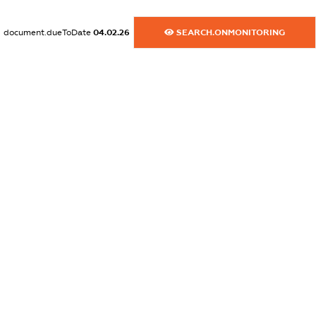
XXXXXXXXXX
document.dueToDate
04.02.26
SEARCH.ONMONITORING
dossier.commercial_info.activity
XXXXXXXXXX
freemium.exampleText_1
freemium.exampleText_2
freemium.anonymousPerSearch2
FREEMIUM.DETAILS
FREEMIUM.REGISTER