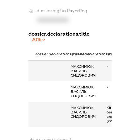
dossier.bigTaxPayerReg
XXXXXXXXXX
dossier.declarations.title
2018
dossier.declarations.pepName
dossier.declarations.personName
dossier.declaratio
МАКСИМЮК
-
ВАСИЛЬ
СИДОРОВИЧ
МАКСИМЮК
-
ВАСИЛЬ
СИДОРОВИЧ
МАКСИМЮК
Кінцевий
ВАСИЛЬ
бенефіціарний
СИДОРОВИЧ
власник
(контролер)
dossier.declarations.license_1