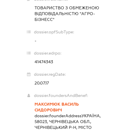
ТОВАРИСТВО З ОБМЕЖЕНОЮ
ВІДПОВІДАЛЬНІСТЮ "АГРО-
БІЗНЕСС"
dossier.opfSubType:
-
dossier.edrpo:
41474343
dossier.regDate:
20.07.17
dossier.foundersAndBenef:
МАКСИМЮК ВАСИЛЬ
СИДОРОВИЧ
dossier.founderAddress
УКРАЇНА,
58023, ЧЕРНІВЕЦЬКА ОБЛ.,
ЧЕРНІВЕЦЬКИЙ Р-Н, МІСТО