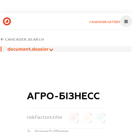
CAHEADER.GETTEST
CAHEADER.SEARCH
document.dossier
АГРО-БІЗНЕСС
riskFactors.title
0
0
0
dossier.fullName: