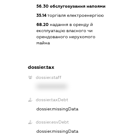
56.30
обслуговування напоями
35.14
торгівля електроенергією
68.20
надання в оренду й
експлуатацію власного чи
орендованого нерухомого
майна
dossier.tax
dossier.staff
XXXXXXXXXX
dossier.taxDebt
dossier.missingData
dossier.esvDebt
dossier.missingData