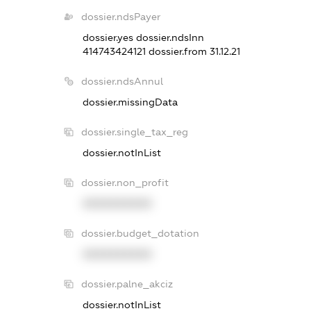
dossier.ndsPayer
dossier.yes
dossier.ndsInn
414743424121
dossier.from 31.12.21
dossier.ndsAnnul
dossier.missingData
dossier.single_tax_reg
dossier.notInList
dossier.non_profit
XXXXXXXXXX
dossier.budget_dotation
XXXXXXXXXX
dossier.palne_akciz
dossier.notInList