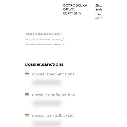
ОСТРОВСЬКА
Дохід від
ОЛЬГА
зайняття
СЕРГІЇВНА
підприємницькою
діяльністю
dossier.declarations.license_1
dossier.declarations.license_2
dossier.declarations.license_3
dossier.sanctions
dossier.specSanctions
XXXXXXXXXX
dossier.rnboSanctions
XXXXXXXXXX
dossier.amkuBlackList
XXXXXXXXXX