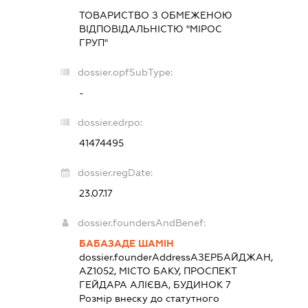
ТОВАРИСТВО З ОБМЕЖЕНОЮ
ВІДПОВІДАЛЬНІСТЮ "МІРОС
ГРУП"
dossier.opfSubType:
-
dossier.edrpo:
41474495
dossier.regDate:
23.07.17
dossier.foundersAndBenef:
БАБАЗАДЕ ШАМІН
dossier.founderAddress
АЗЕРБАЙДЖАН,
AZ1052, МІСТО БАКУ, ПРОСПЕКТ
ГЕЙДАРА АЛІЄВА, БУДИНОК 7
Розмір внеску до статутного