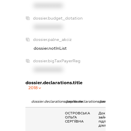
XXXXXXXXXX
dossier.budget_dotation
XXXXXXXXXX
dossier.palne_akciz
dossier.notInList
dossier.bigTaxPayerReg
XXXXXXXXXX
dossier.declarations.title
2018
dossier.declarations.pepName
dossier.declarations.personName
dossier.declaratio
ОСТРОВСЬКА
Дохід від
ОЛЬГА
зайняття
СЕРГІЇВНА
підприємницькою
діяльністю