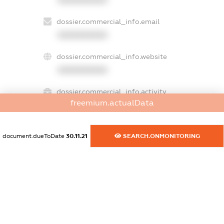
XXXXXXXXXX
dossier.commercial_info.email
XXXXXXXXXX
dossier.commercial_info.website
XXXXXXXXXX
dossier.commercial_info.activity
freemium.actualData
XXXXXXXXXX
document.dueToDate
30.11.21
SEARCH.ONMONITORING
freemium.exampleText_1
freemium.exampleText_2
freemium.anonymousPerSearch2
FREEMIUM.DETAILS
FREEMIUM.REGISTER