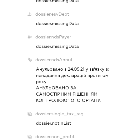
dossier.missingData
dossier.esvDebt
dossier.missingData
dossier.ndsPayer
dossier.missingData
dossier.ndsAnnul
Анульовано з 24.05.21 у зв'язку з:
ненадання декларацiй протягом
року
АНУЛЬОВАНО ЗА
САМОСТIЙНИМ РIШЕННЯМ
КОНТРОЛЮЮЧОГО ОРГАНУ.
dossier.single_tax_reg
dossier.notInList
dossier.non_profit