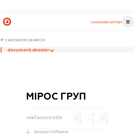
CAHEADER.GETTEST
CAHEADER.SEARCH
document.dossier
МІРОС ГРУП
riskFactors.title
0
0
0
dossier.fullName: