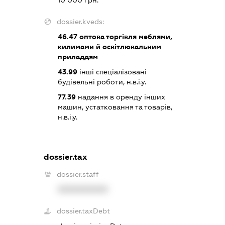
10 000 грн.
dossier.kveds:
46.47
оптова торгівля меблями,
килимами й освітлювальним
приладдям
43.99
інші спеціалізовані
будівельні роботи, н.в.і.у.
77.39
надання в оренду інших
машин, устатковання та товарів,
н.в.і.у.
dossier.tax
dossier.staff
XXXXXXXXXX
dossier.taxDebt