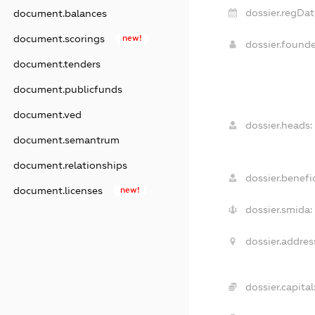
dossier.regDat
document.balances
document.scorings
new!
dossier.found
document.tenders
document.publicfunds
document.ved
dossier.heads:
document.semantrum
document.relationships
dossier.benefic
document.licenses
new!
dossier.smida:
dossier.addres
dossier.capital