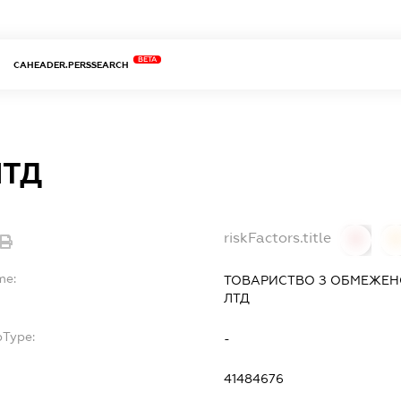
BETA
CAHEADER.PERSSEARCH
ЛТД
riskFactors.title
0
0
me:
ТОВАРИСТВО З ОБМЕЖЕН
ЛТД
bType:
-
41484676