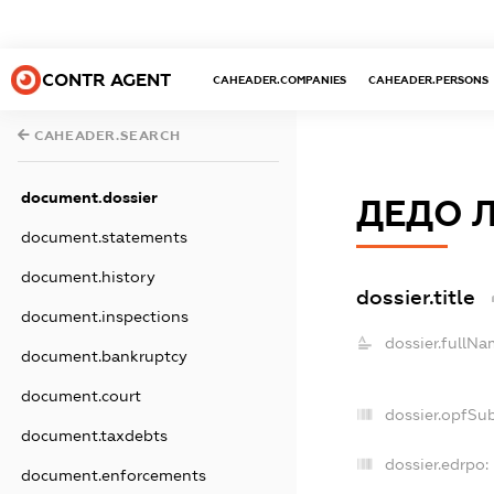
CONTR AGENT
CAHEADER.COMPANIES
CAHEADER.PERSONS
CAHEADER.SEARCH
document.dossier
ДЕДО 
document.statements
document.history
dossier.title
document.inspections
dossier.fullNa
document.bankruptcy
document.court
dossier.opfSu
document.taxdebts
dossier.edrpo:
document.enforcements