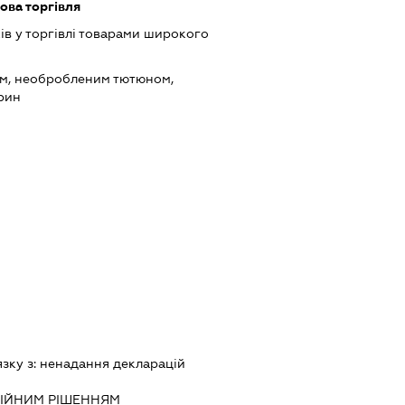
ова торгівля
ів у торгівлі товарами широкого
ом, необробленим тютюном,
рин
язку з:
ненадання декларацiй
IЙНИМ РIШЕННЯМ