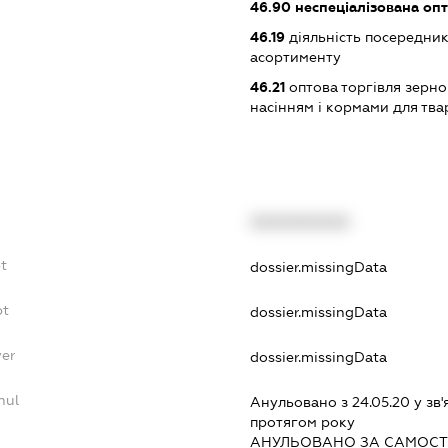
46.90
неспеціалізована опт
46.19
діяльність посередник
асортименту
46.21
оптова торгівля зерн
насінням і кормами для тва
XXXXXXXXXX
t
dossier.missingData
bt
dossier.missingData
yer
dossier.missingData
nul
Анульовано з 24.05.20 у зв'
протягом року
АНУЛЬОВАНО ЗА САМОСТ