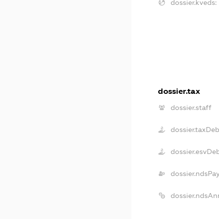
dossier.kveds:
dossier.tax
dossier.staff
dossier.taxDeb
dossier.esvDe
dossier.ndsPa
dossier.ndsAn