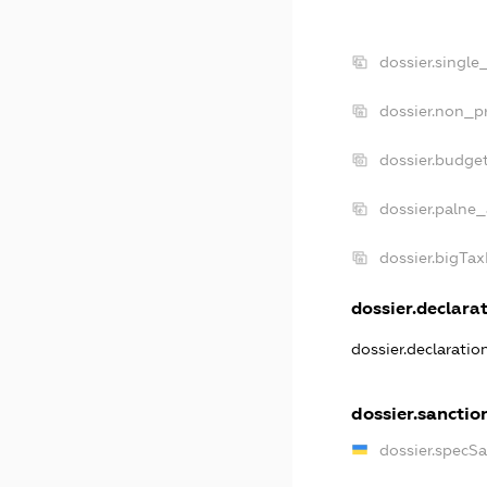
dossier.single
dossier.non_pr
dossier.budge
dossier.palne_
dossier.bigTa
dossier.declarat
dossier.declarati
dossier.sanctio
dossier.specS