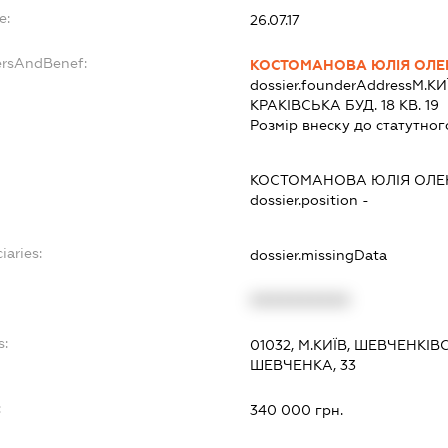
e:
26.07.17
ersAndBenef:
КОСТОМАНОВА ЮЛІЯ ОЛЕ
dossier.founderAddress
М.КИ
КРАКІВСЬКА БУД. 18 КВ. 19
Розмір внеску до статутног
КОСТОМАНОВА ЮЛІЯ ОЛЕ
dossier.position -
iaries:
dossier.missingData
XXXXXXXXXX
s:
01032, М.КИЇВ, ШЕВЧЕНКІ
ШЕВЧЕНКА, 33
:
340 000 грн.