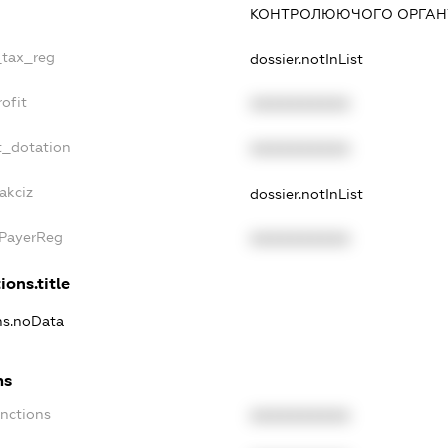
КОНТРОЛЮЮЧОГО ОРГАНУ
_tax_reg
dossier.notInList
ofit
XXXXXXXXXX
t_dotation
XXXXXXXXXX
akciz
dossier.notInList
xPayerReg
XXXXXXXXXX
ions.title
ons.noData
ns
anctions
XXXXXXXXXX