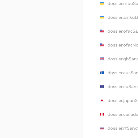
dossier.rnboS
dossier.amkuB
dossier.ofacS
dossier.ofacN
dossier.gbSan
dossier.ausSa
dossier.euSan
dossier.japan
dossier.canad
dossier.rfSanc