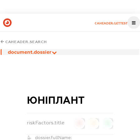
CAHEADER.GETTEST
CAHEADER.SEARCH
document.dossier
ЮНІПЛАНТ
riskFactors.title
0
0
0
dossier.fullName: