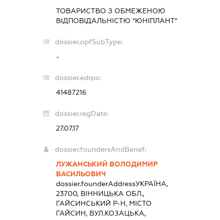
ТОВАРИСТВО З ОБМЕЖЕНОЮ
ВІДПОВІДАЛЬНІСТЮ "ЮНІПЛАНТ"
dossier.opfSubType:
-
dossier.edrpo:
41487216
dossier.regDate:
27.07.17
dossier.foundersAndBenef:
ЛУЖАНСЬКИЙ ВОЛОДИМИР
ВАСИЛЬОВИЧ
dossier.founderAddress
УКРАЇНА,
23700, ВІННИЦЬКА ОБЛ.,
ГАЙСИНСЬКИЙ Р-Н, МІСТО
ГАЙСИН, ВУЛ.КОЗАЦЬКА,