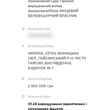
dossier.benefType:
Прямий
вирішальний вплив
dossier.benefRole:
КІНЦЕВИЙ
БЕНЕФІЦІАРНИЙ ВЛАСНИК
dossier.smida:
XXXXXXXXXX
dossier.address:
УКРАЇНА, 23700, ВІННИЦЬКА
ОБЛ., ГАЙСИНСЬКИЙ Р-Н, МІСТО
ГАЙСИН, ВУЛ.ПІВДЕННА,
БУДИНОК 18-Г
dossier.capital:
2 500 000 грн.
dossier.kveds:
01.24
вирощування зерняткових і
кісточкових фруктів