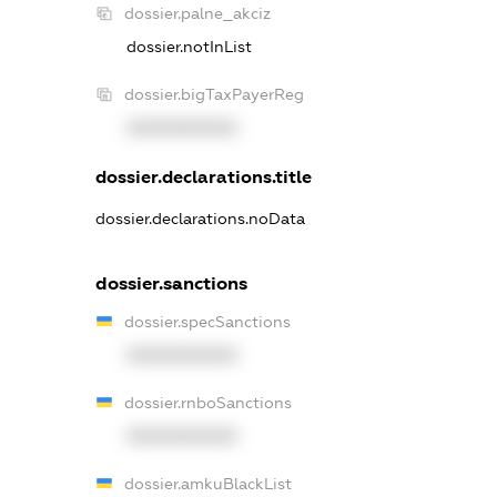
dossier.palne_akciz
dossier.notInList
dossier.bigTaxPayerReg
XXXXXXXXXX
dossier.declarations.title
dossier.declarations.noData
dossier.sanctions
dossier.specSanctions
XXXXXXXXXX
dossier.rnboSanctions
XXXXXXXXXX
dossier.amkuBlackList