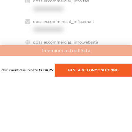
dossier.commercial_info.fax
XXXXXXXXXX
dossier.commercial_info.email
XXXXXXXXXX
dossier.commercial_info.website
XXXXXXXXXX
freemium.actualData
dossier.commercial_info.activity
document.dueToDate
12.04.25
SEARCH.ONMONITORING
XXXXXXXXXX
freemium.exampleText_1
freemium.exampleText_2
freemium.anonymousPerSearch2
FREEMIUM.DETAILS
FREEMIUM.REGISTER