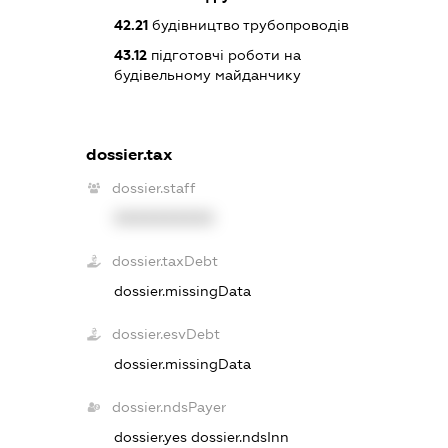
42.21
будівництво трубопроводів
43.12
підготовчі роботи на
будівельному майданчику
dossier.tax
dossier.staff
XXXXXXXXXX
dossier.taxDebt
dossier.missingData
dossier.esvDebt
dossier.missingData
dossier.ndsPayer
dossier.yes
dossier.ndsInn