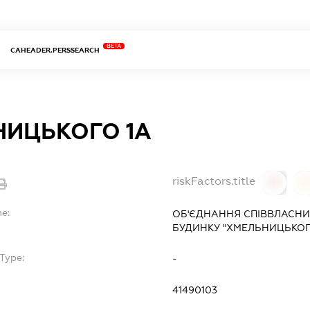
BETA
CAHEADER.PERSSEARCH
НИЦЬКОГО 1А
riskFactors.title
0
0
me:
ОБ'ЄДНАННЯ СПІВВЛАСНИ
БУДИНКУ "ХМЕЛЬНИЦЬКОГ
Type:
-
41490103