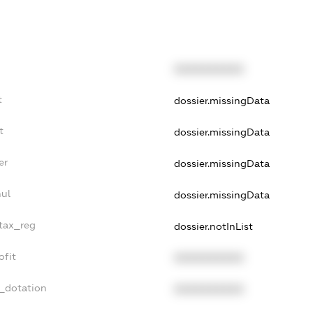
XXXXXXXXXX
t
dossier.missingData
t
dossier.missingData
er
dossier.missingData
nul
dossier.missingData
_tax_reg
dossier.notInList
ofit
XXXXXXXXXX
t_dotation
XXXXXXXXXX