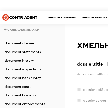
CONTR AGENT
CAHEADER.COMPANIES
CAHEADER.PERSONS
CAHEADER.SEARCH
document.dossier
ХМЕЛЬ
document.statements
document.history
dossier.title
document.inspections
dossier.fullNa
document.bankruptcy
document.court
dossier.opfSub
document.taxdebts
dossier.edrpo:
document.enforcements