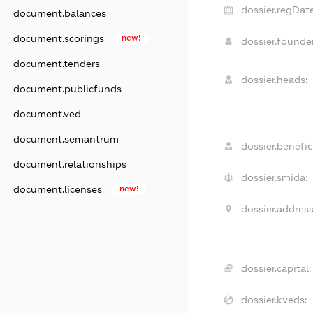
dossier.regDate
document.balances
document.scorings
new!
dossier.found
document.tenders
dossier.heads:
document.publicfunds
document.ved
document.semantrum
dossier.benefici
document.relationships
dossier.smida:
document.licenses
new!
dossier.address
dossier.capital:
dossier.kveds: