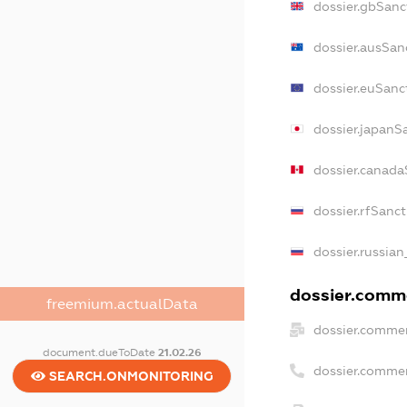
dossier.gbSanc
dossier.ausSan
dossier.euSanc
dossier.japanS
dossier.canada
dossier.rfSanc
dossier.russian
dossier.comme
freemium.actualData
dossier.commer
document.dueToDate
21.02.26
dossier.comme
SEARCH.ONMONITORING