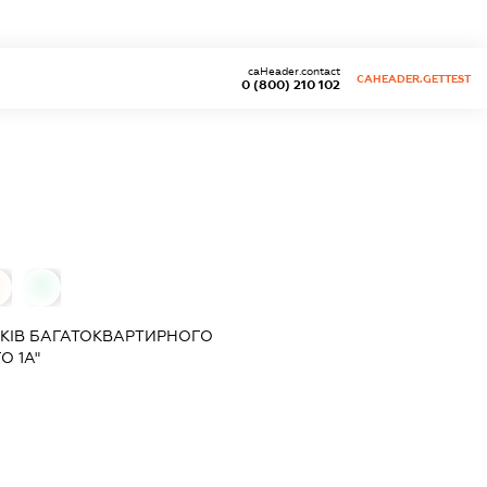
caHeader.contact
CAHEADER.GETTEST
0 (800) 210 102
0
КІВ БАГАТОКВАРТИРНОГО
О 1А"