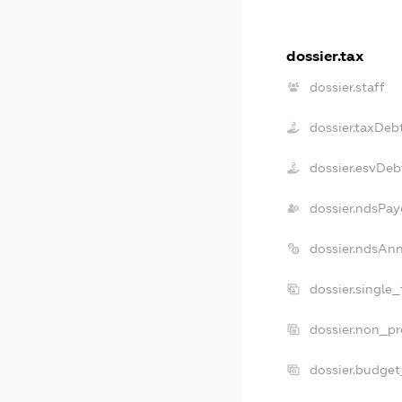
dossier.tax
dossier.staff
dossier.taxDeb
dossier.esvDeb
dossier.ndsPay
dossier.ndsAn
dossier.single
dossier.non_pr
dossier.budge