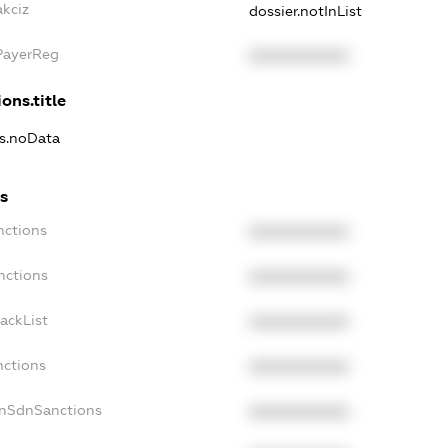
akciz
dossier.notInList
xPayerReg
XXXXXXXXXX
ons.title
ns.noData
ns
nctions
XXXXXXXXXX
nctions
XXXXXXXXXX
ackList
XXXXXXXXXX
nctions
XXXXXXXXXX
onSdnSanctions
XXXXXXXXXX