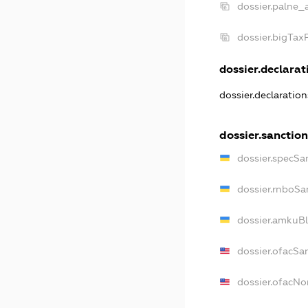
dossier.palne_
dossier.bigTa
dossier.declarati
dossier.declaratio
dossier.sanctio
dossier.specSa
dossier.rnboSa
dossier.amkuBl
dossier.ofacSa
dossier.ofacN