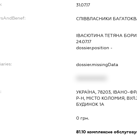
:
31.07.17
ersAndBenef:
СПІВВЛАСНИКИ БАГАТОКВ
ІВАСЮТИНА ТЕТЯНА БОРИ
24.07.17
dossier.position -
aries:
dossier.missingData
XXXXXXXXXX
:
УКРАЇНА, 78203, ІВАНО-
Р-Н, МІСТО КОЛОМИЯ, ВУ
БУДИНОК 1А
0 грн.
81.10
комплексне обслуговув