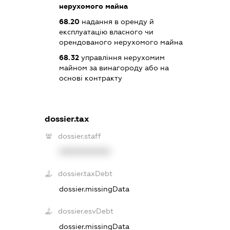
нерухомого майна
68.20
надання в оренду й
експлуатацію власного чи
орендованого нерухомого майна
68.32
управління нерухомим
майном за винагороду або на
основі контракту
dossier.tax
dossier.staff
XXXXXXXXXX
dossier.taxDebt
dossier.missingData
dossier.esvDebt
dossier.missingData