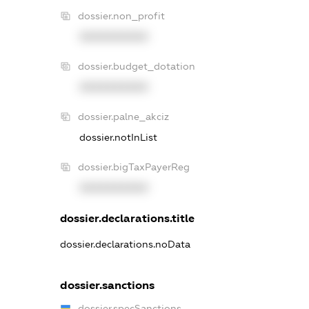
dossier.non_profit
XXXXXXXXXX
dossier.budget_dotation
XXXXXXXXXX
dossier.palne_akciz
dossier.notInList
dossier.bigTaxPayerReg
XXXXXXXXXX
dossier.declarations.title
dossier.declarations.noData
dossier.sanctions
dossier.specSanctions