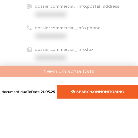
dossier.commercial_info.postal_address
XXXXXXXXXX
dossier.commercial_info.phone
XXXXXXXXXX
dossier.commercial_info.fax
XXXXXXXXXX
dossier.commercial_info.email
freemium.actualData
XXXXXXXXXX
document.dueToDate
21.03.25
SEARCH.ONMONITORING
dossier.commercial_info.website
XXXXXXXXXX
dossier.commercial_info.activity
XXXXXXXXXX