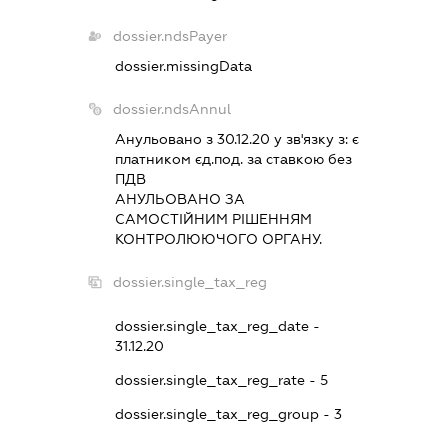
dossier.ndsPayer
dossier.missingData
dossier.ndsAnnul
Анульовано з 30.12.20 у зв'язку з:
є
платником єд.под. за ставкою без
ПДВ
АНУЛЬОВАНО ЗА
САМОСТIЙНИМ РIШЕННЯМ
КОНТРОЛЮЮЧОГО ОРГАНУ.
dossier.single_tax_reg
dossier.single_tax_reg_date -
31.12.20
dossier.single_tax_reg_rate - 5
dossier.single_tax_reg_group - 3