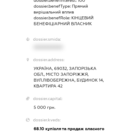
dossier.benefInterest:
100
dossier.benefType:
Прямий
вирішальний вплив
dossier.benefRole:
КІНЦЕВИЙ
БЕНЕФІЦІАРНИЙ ВЛАСНИК
dossier.smida:
XXXXXXXXXX
dossier.address:
УКРАЇНА, 69032, ЗАПОРІЗЬКА
ОБЛ., МІСТО ЗАПОРІЖЖЯ,
ВУЛ.ЛІВОБЕРЕЖНА, БУДИНОК 14,
КВАРТИРА 42
dossier.capital:
5 000 грн.
dossier.kveds:
68.10
купівля та продаж власного