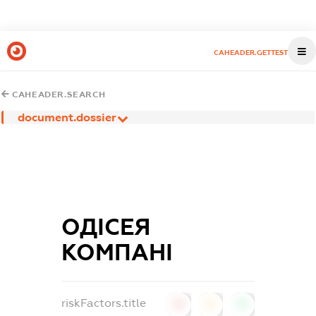
CAHEADER.GETTEST
CAHEADER.SEARCH
document.dossier
ОДІСЕЯ
КОМПАНІ
riskFactors.title
0
0
0