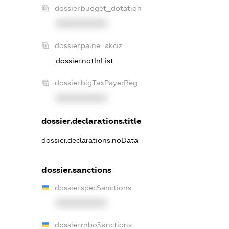
dossier.budget_dotation
XXXXXXXXXX
dossier.palne_akciz
dossier.notInList
dossier.bigTaxPayerReg
XXXXXXXXXX
dossier.declarations.title
dossier.declarations.noData
dossier.sanctions
dossier.specSanctions
XXXXXXXXXX
dossier.rnboSanctions