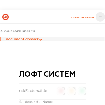
CAHEADER.GETTEST
CAHEADER.SEARCH
document.dossier
ЛОФТ СИСТЕМ
riskFactors.title
0
0
0
dossier.fullName: