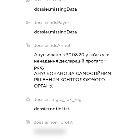
dossier.missingData
dossier.ndsPayer
dossier.missingData
dossier.ndsAnnul
Анульовано з 30.08.20 у зв'язку з:
ненадання декларацiй протягом
року
АНУЛЬОВАНО ЗА САМОСТIЙНИМ
РIШЕННЯМ КОНТРОЛЮЮЧОГО
ОРГАНУ.
dossier.single_tax_reg
dossier.notInList
dossier.non_profit
XXXXXXXXXX