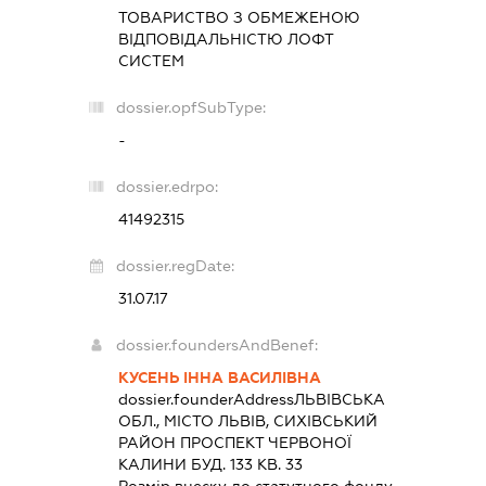
ТОВАРИСТВО З ОБМЕЖЕНОЮ
ВІДПОВІДАЛЬНІСТЮ
ЛОФТ
СИСТЕМ
dossier.opfSubType:
-
dossier.edrpo:
41492315
dossier.regDate:
31.07.17
dossier.foundersAndBenef:
КУСЕНЬ ІННА ВАСИЛІВНА
dossier.founderAddress
ЛЬВІВСЬКА
ОБЛ., МІСТО ЛЬВІВ, СИХІВСЬКИЙ
РАЙОН ПРОСПЕКТ ЧЕРВОНОЇ
КАЛИНИ БУД. 133 КВ. 33