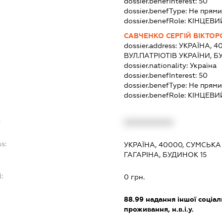
dossier.benefInterest:
50
dossier.benefType:
Не прями
dossier.benefRole:
КІНЦЕВИ
САВЧЕНКО СЕРГІЙ ВІКТО
dossier.address:
УКРАЇНА, 4
ВУЛ.ПАТРІОТІВ УКРАЇНИ, 
dossier.nationality:
Україна
dossier.benefInterest:
50
dossier.benefType:
Не прями
dossier.benefRole:
КІНЦЕВИ
:
XXXXXXXXXX
s:
УКРАЇНА, 40000, СУМСЬКА
ГАГАРІНА, БУДИНОК 15
l:
0 грн.
:
88.99
надання іншої соціал
проживання, н.в.і.у.