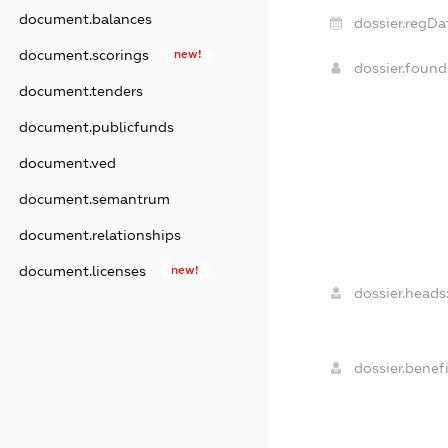
document.balances
dossier.regDa
document.scorings
new!
dossier.foun
document.tenders
document.publicfunds
document.ved
document.semantrum
document.relationships
document.licenses
new!
dossier.heads
dossier.benefi