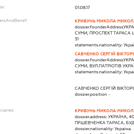
te:
01.08.17
dersAndBenef:
КРИВУНЬ МИКОЛА МИКО
dossier.founderAddress
УКРА
СУМИ, ПРОСПЕКТ ТАРАСА 
31
statements.nationality:
Укра
САВЧЕНКО СЕРГІЙ ВІКТО
dossier.founderAddress
УКРА
СУМИ, ВУЛ.ПАТРІОТІВ УКР
statements.nationality:
Укра
:
САВЧЕНКО СЕРГІЙ ВІКТО
dossier.position -
ciaries:
КРИВУНЬ МИКОЛА МИКО
dossier.address:
УКРАЇНА, 4
ПР.ШЕВЧЕНКА ТАРАСА, БУД
dossier.nationality:
Україна