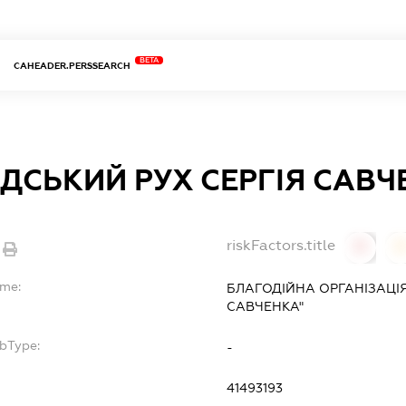
BETA
CAHEADER.PERSSEARCH
ДСЬКИЙ РУХ СЕРГІЯ САВЧ
riskFactors.title
0
ame:
БЛАГОДІЙНА ОРГАНІЗАЦІЯ
САВЧЕНКА"
ubType:
-
:
41493193