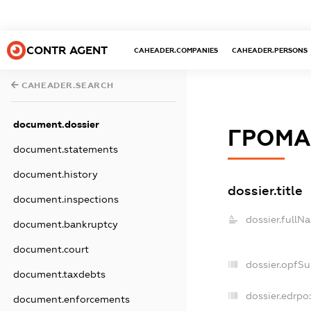
CONTR AGENT
CAHEADER.COMPANIES
CAHEADER.PERSONS
CAHEADER.SEARCH
document.dossier
ГРОМА
document.statements
document.history
dossier.title
document.inspections
dossier.fullN
document.bankruptcy
document.court
dossier.opfS
document.taxdebts
dossier.edrpo
document.enforcements