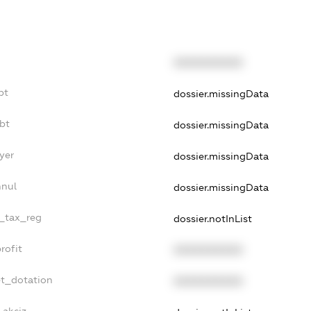
XXXXXXXXXX
bt
dossier.missingData
bt
dossier.missingData
yer
dossier.missingData
nnul
dossier.missingData
e_tax_reg
dossier.notInList
rofit
XXXXXXXXXX
et_dotation
XXXXXXXXXX
_akciz