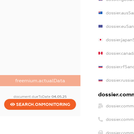
dossier.ausSa
dossier.euSan
dossier.japan
dossier.cana
dossier.rfSan
dossier.russi
freemium.actualData
dossier.comm
document.dueToDate
04.05.25
SEARCH.ONMONITORING
dossier.comm
dossier.comm
dossier.comme