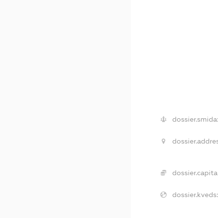
dossier.smida
dossier.addres
dossier.capita
dossier.kveds