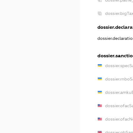
dossier.bigT
dossier.declara
dossier.declarati
dossier.sancti
dossier.specS
dossier.rnboS
dossier.amkuB
dossier.ofacS
dossier.ofac
dossier.gbSa