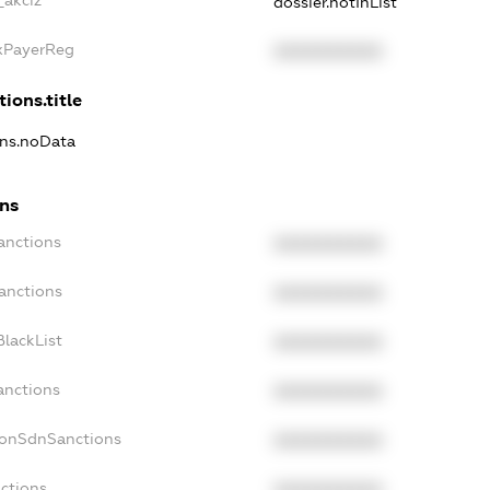
dossier.notInList
axPayerReg
XXXXXXXXXX
tions.title
ons.noData
ons
anctions
XXXXXXXXXX
anctions
XXXXXXXXXX
lackList
XXXXXXXXXX
anctions
XXXXXXXXXX
NonSdnSanctions
XXXXXXXXXX
nctions