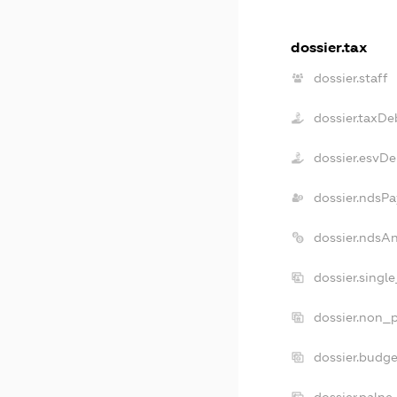
dossier.tax
dossier.staff
dossier.taxDe
dossier.esvDe
dossier.ndsPa
dossier.ndsA
dossier.singl
dossier.non_p
dossier.budg
dossier.palne