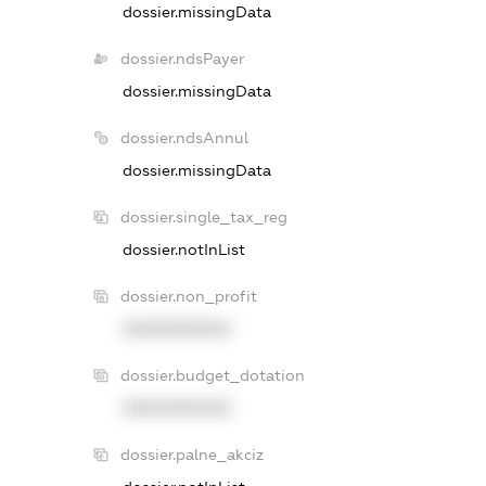
dossier.missingData
dossier.ndsPayer
dossier.missingData
dossier.ndsAnnul
dossier.missingData
dossier.single_tax_reg
dossier.notInList
dossier.non_profit
XXXXXXXXXX
dossier.budget_dotation
XXXXXXXXXX
dossier.palne_akciz