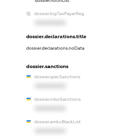
dossier.notInList
dossier.bigTaxPayerReg
XXXXXXXXXX
dossier.declarations.title
dossier.declarations.noData
dossier.sanctions
dossier.specSanctions
XXXXXXXXXX
dossier.rnboSanctions
XXXXXXXXXX
dossier.amkuBlackList
XXXXXXXXXX