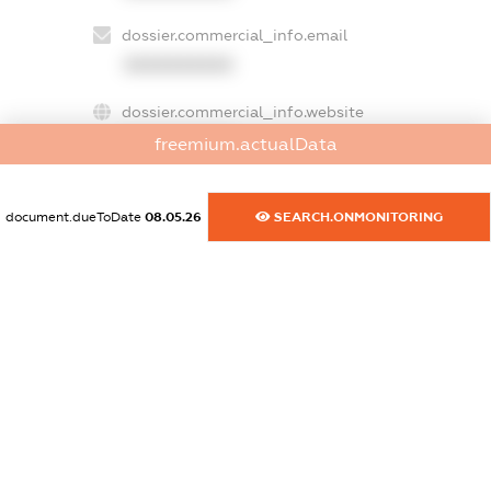
dossier.commercial_info.email
XXXXXXXXXX
dossier.commercial_info.website
XXXXXXXXXX
freemium.actualData
dossier.commercial_info.activity
XXXXXXXXXX
document.dueToDate
08.05.26
SEARCH.ONMONITORING
freemium.exampleText_1
freemium.exampleText_2
freemium.anonymousPerSearch2
FREEMIUM.DETAILS
FREEMIUM.REGISTER