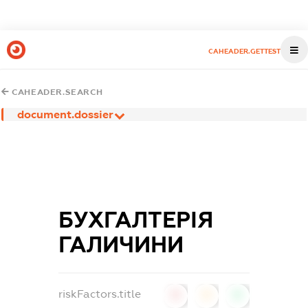
CAHEADER.GETTEST
CAHEADER.SEARCH
document.dossier
БУХГАЛТЕРІЯ
ГАЛИЧИНИ
riskFactors.title
0
0
0