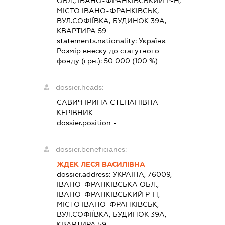
ОБЛ., ІВАНО-ФРАНКІВСЬКИЙ Р-Н,
МІСТО ІВАНО-ФРАНКІВСЬК,
ВУЛ.СОФІЇВКА, БУДИНОК 39А,
КВАРТИРА 59
statements.nationality:
Україна
Розмір внеску до статутного
фонду (грн.):
50 000
(100 %)
dossier.heads:
САВИЧ ІРИНА СТЕПАНІВНА
-
КЕРІВНИК
dossier.position -
dossier.beneficiaries:
ЖДЕК ЛЕСЯ ВАСИЛІВНА
dossier.address:
УКРАЇНА, 76009,
ІВАНО-ФРАНКІВСЬКА ОБЛ.,
ІВАНО-ФРАНКІВСЬКИЙ Р-Н,
МІСТО ІВАНО-ФРАНКІВСЬК,
ВУЛ.СОФІЇВКА, БУДИНОК 39А,
КВАРТИРА 59