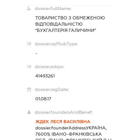
dossier.fullName:
ТОВАРИСТВО З ОБМЕЖЕНОЮ
ВІДПОВІДАЛЬНІСТЮ
"БУХГАЛТЕРІЯ ГАЛИЧИНИ"
dossier.opfSubType:
-
dossier.edrpo:
41493261
dossier.regDate:
01.08.17
dossier.foundersAndBenef:
ЖДЕК ЛЕСЯ ВАСИЛІВНА
dossier.founderAddress
УКРАЇНА,
76009, ІВАНО-ФРАНКІВСЬКА