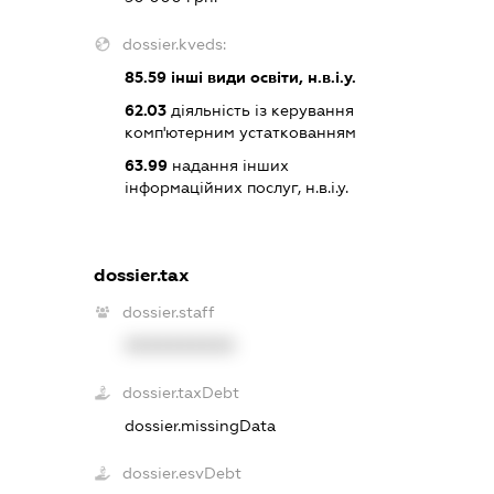
dossier.kveds:
85.59
інші види освіти, н.в.і.у.
62.03
діяльність із керування
комп'ютерним устаткованням
63.99
надання інших
інформаційних послуг, н.в.і.у.
dossier.tax
dossier.staff
XXXXXXXXXX
dossier.taxDebt
dossier.missingData
dossier.esvDebt