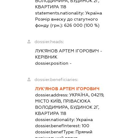
ВОЛОДИМИРА, БУДИНОК 2Г,
КВАРТИРА 118
statements.nationality:
Україна
Розмір внеску до статутного
фонду (грн.):
626 000
(100 %)
dossier.heads:
ЛУК'ЯНОВ АРТЕМ ІГОРОВИЧ
-
КЕРІВНИК
dossier.position -
dossier.beneficiaries:
ЛУК'ЯНОВ АРТЕМ ІГОРОВИЧ
dossier.address:
УКРАЇНА, 04219,
МІСТО КИЇВ, ПР.ІВАСЮКА
ВОЛОДИМИРА, БУДИНОК 2Г,
КВАРТИРА 118
dossier.nationality:
Україна
dossier.benefInterest:
100
dossier.benefType:
Прямий
вирішальний вплив