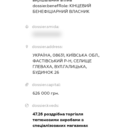
dossier.benefRole:
КІНЦЕВИЙ
БЕНЕФІЦІАРНИЙ ВЛАСНИК
dossier.smida:
XXXXXXXXXX
dossier.address:
УКРАЇНА, 08631, КИЇВСЬКА ОБЛ.,
ФАСТІВСЬКИЙ Р-Н, СЕЛИЩЕ
ГЛЕВАХА, ВУЛ.ГАЛИЦЬКА,
БУДИНОК 26
dossier.capital:
626 000 грн.
dossier.kveds:
47.26
роздрібна торгівля
тютюновими виробами в
спеціалізованих магазинах