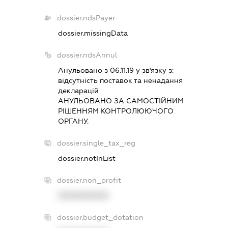
dossier.ndsPayer
dossier.missingData
dossier.ndsAnnul
Анульовано з 06.11.19 у зв'язку з:
вiдсутнiсть поставок та ненадання
декларацiй
АНУЛЬОВАНО ЗА САМОСТIЙНИМ
РIШЕННЯМ КОНТРОЛЮЮЧОГО
ОРГАНУ.
dossier.single_tax_reg
dossier.notInList
dossier.non_profit
XXXXXXXXXX
dossier.budget_dotation