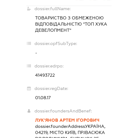
dossier.fullName:
ТОВАРИСТВО З ОБМЕЖЕНОЮ
ВІДПОВІДАЛЬНІСТЮ "ТОП ХУКА
ДЕВЕЛОПМЕНТ"
dossier.opfSubType:
-
dossier.edrpo:
41493722
dossier.regDate:
01.08.17
dossier.foundersAndBenef:
ЛУК'ЯНОВ АРТЕМ ІГОРОВИЧ
dossier.founderAddress
УКРАЇНА,
04219, МІСТО КИЇВ, ПР.ІВАСЮКА