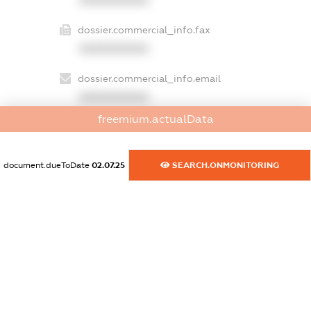
dossier.commercial_info.fax
XXXXXXXXXX
dossier.commercial_info.email
XXXXXXXXXX
freemium.actualData
dossier.commercial_info.website
XXXXXXXXXX
document.dueToDate
02.07.25
SEARCH.ONMONITORING
dossier.commercial_info.activity
XXXXXXXXXX
freemium.exampleText_1
freemium.exampleText_2
freemium.anonymousPerSearch2
FREEMIUM.DETAILS