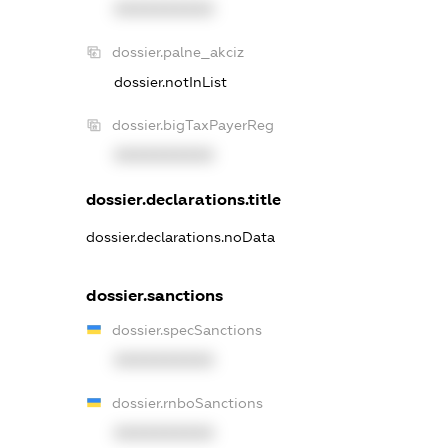
XXXXXXXXXX
dossier.palne_akciz
dossier.notInList
dossier.bigTaxPayerReg
XXXXXXXXXX
dossier.declarations.title
dossier.declarations.noData
dossier.sanctions
dossier.specSanctions
XXXXXXXXXX
dossier.rnboSanctions
XXXXXXXXXX