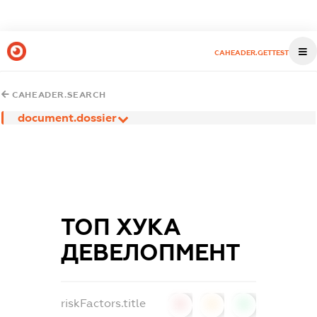
CAHEADER.GETTEST
CAHEADER.SEARCH
document.dossier
ТОП ХУКА
ДЕВЕЛОПМЕНТ
riskFactors.title
0
0
0