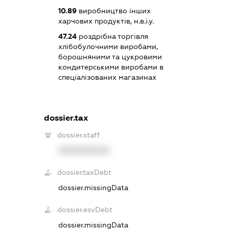
10.89
виробництво інших
харчових продуктів, н.в.і.у.
47.24
роздрібна торгівля
хлібобулочними виробами,
борошняними та цукровими
кондитерськими виробами в
спеціалізованих магазинах
dossier.tax
dossier.staff
XXXXXXXXXX
dossier.taxDebt
dossier.missingData
dossier.esvDebt
dossier.missingData