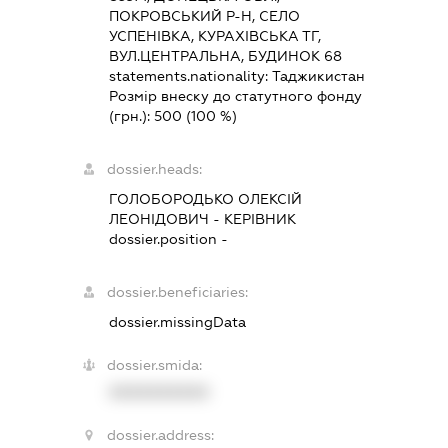
ПОКРОВСЬКИЙ Р-Н, СЕЛО
УСПЕНІВКА, КУРАХІВСЬКА ТГ,
ВУЛ.ЦЕНТРАЛЬНА, БУДИНОК 68
statements.nationality:
Таджикистан
Розмір внеску до статутного фонду
(грн.):
500
(100 %)
dossier.heads:
ГОЛОБОРОДЬКО ОЛЕКСІЙ
ЛЕОНІДОВИЧ
-
КЕРІВНИК
dossier.position -
dossier.beneficiaries:
dossier.missingData
dossier.smida:
XXXXXXXXXX
dossier.address: