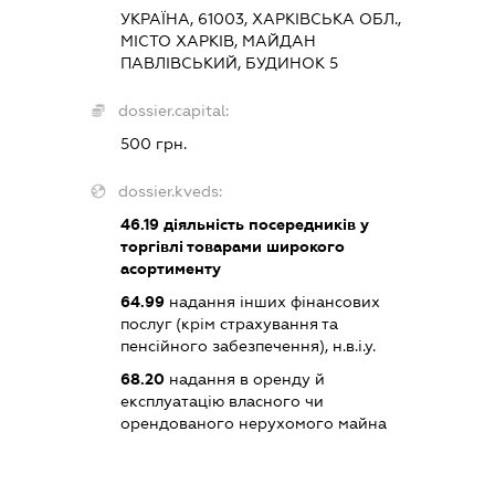
УКРАЇНА, 61003, ХАРКІВСЬКА ОБЛ.,
МІСТО ХАРКІВ, МАЙДАН
ПАВЛІВСЬКИЙ, БУДИНОК 5
dossier.capital:
500 грн.
dossier.kveds:
46.19
діяльність посередників у
торгівлі товарами широкого
асортименту
64.99
надання інших фінансових
послуг (крім страхування та
пенсійного забезпечення), н.в.і.у.
68.20
надання в оренду й
експлуатацію власного чи
орендованого нерухомого майна