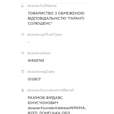
dossier.fullName:
ТОВАРИСТВО З ОБМЕЖЕНОЮ
ВІДПОВІДАЛЬНІСТЮ "ГАРАНТІ
СОЛЮШЕНС"
dossier.opfSubType:
-
dossier.edrpo:
41493743
dossier.regDate:
01.08.17
dossier.foundersAndBenef:
РАХІМОВ ФІРДАВС
ЮНУСЧОНОВИЧ
dossier.founderAddress
УКРАЇНА,
85371, ДОНЕЦЬКА ОБЛ.,