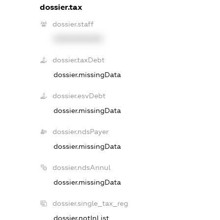
dossier.tax
dossier.staff
XXXXXXXXXX
dossier.taxDebt
dossier.missingData
dossier.esvDebt
dossier.missingData
dossier.ndsPayer
dossier.missingData
dossier.ndsAnnul
dossier.missingData
dossier.single_tax_reg
dossier.notInList