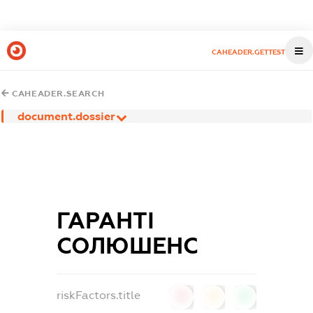
CAHEADER.GETTEST
CAHEADER.SEARCH
document.dossier
ГАРАНТІ
СОЛЮШЕНС
riskFactors.title
0
0
0