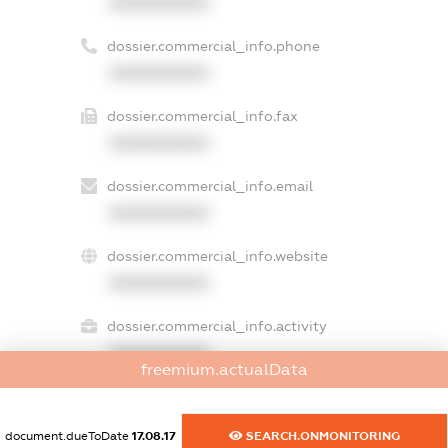
XXXXXXXXXX
dossier.commercial_info.phone
XXXXXXXXXX
dossier.commercial_info.fax
XXXXXXXXXX
dossier.commercial_info.email
XXXXXXXXXX
dossier.commercial_info.website
XXXXXXXXXX
dossier.commercial_info.activity
XXXXXXXXXX
freemium.actualData
document.dueToDate
17.08.17
SEARCH.ONMONITORING
freemium.exampleText_1