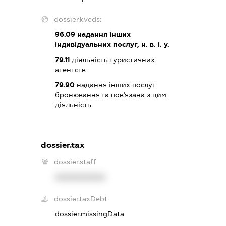
dossier.kveds:
96.09
надання інших
індивідуальних послуг, н. в. і. у.
79.11
діяльність туристичних
агентств
79.90
надання інших послуг
бронювання та пов'язана з цим
діяльність
dossier.tax
dossier.staff
XXXXXXXXXX
dossier.taxDebt
dossier.missingData