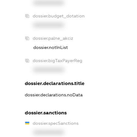
XXXXXXXXXX
dossier.budget_dotation
XXXXXXXXXX
dossier.palne_akciz
dossier.notInList
dossier.bigTaxPayerReg
XXXXXXXXXX
dossier.declarations.title
dossier.declarations.noData
dossier.sanctions
dossier.specSanctions
XXXXXXXXXX