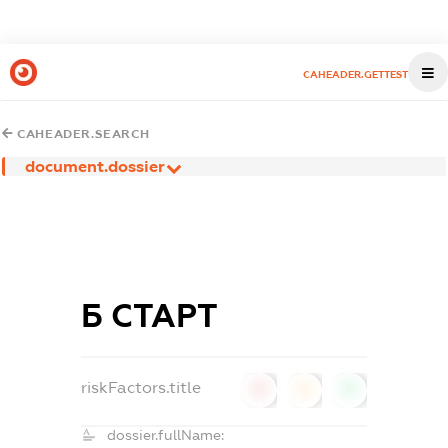
CAHEADER.GETTEST
CAHEADER.SEARCH
document.dossier
Б СТАРТ
riskFactors.title
0
0
0
dossier.fullName: