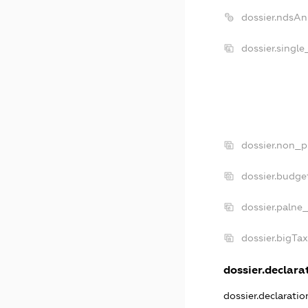
dossier.ndsAn
dossier.singl
dossier.non_p
dossier.budge
dossier.palne
dossier.bigTa
dossier.declarat
dossier.declarati