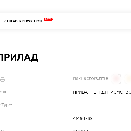
BETA
CAHEADER.PERSSEARCH
ПРИЛАД
riskFactors.title
0
me:
ПРИВАТНЕ ПІДПРИЄМСТВО
bType:
-
41494789