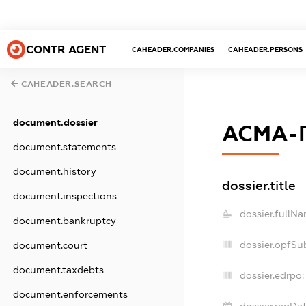
CONTR AGENT
CAHEADER.COMPANIES
CAHEADER.PERSONS
CAHEADER.SEARCH
document.dossier
АСМА-
document.statements
document.history
dossier.title
document.inspections
dossier.fullNa
document.bankruptcy
dossier.opfSu
document.court
document.taxdebts
dossier.edrpo:
document.enforcements