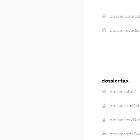
dossier.capital
dossier.kveds:
dossier.tax
dossier.staff
dossier.taxDe
dossier.esvDe
dossier.ndsPa