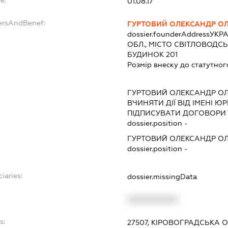
e:
01.08.17
dersAndBenef:
ГУРТОВИЙ ОЛЕКСАНДР О
dossier.founderAddress
УКРА
ОБЛ., МІСТО СВІТЛОВОДС
БУДИНОК 201
Розмір внеску до статутног
ГУРТОВИЙ ОЛЕКСАНДР О
ВЧИНЯТИ ДІЇ ВІД ІМЕНІ Ю
ПІДПИСУВАТИ ДОГОВОРИ 
dossier.position -
ГУРТОВИЙ ОЛЕКСАНДР О
dossier.position -
iaries:
dossier.missingData
XXXXXXXXXX
s:
27507, КІРОВОГРАДСЬКА О