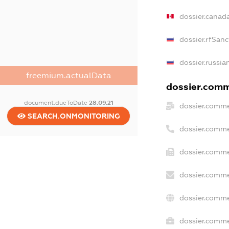
dossier.canad
dossier.rfSanc
dossier.russia
freemium.actualData
dossier.comme
document.dueToDate
28.09.21
dossier.comme
SEARCH.ONMONITORING
dossier.comme
dossier.comme
dossier.comme
dossier.comme
dossier.commer