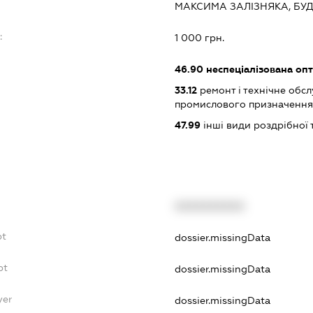
МАКСИМА ЗАЛІЗНЯКА, БУД.
:
1 000 грн.
46.90
неспеціалізована опт
33.12
ремонт і технічне обс
промислового призначення
47.99
інші види роздрібної 
XXXXXXXXXX
bt
dossier.missingData
bt
dossier.missingData
yer
dossier.missingData