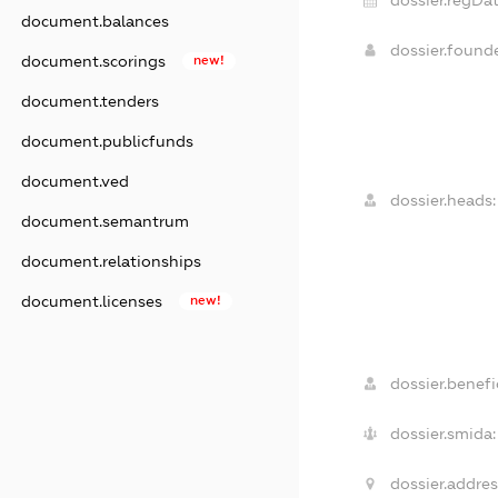
dossier.regDat
document.balances
dossier.foun
document.scorings
new!
document.tenders
document.publicfunds
document.ved
dossier.heads:
document.semantrum
document.relationships
document.licenses
new!
dossier.benefic
dossier.smida:
dossier.addres