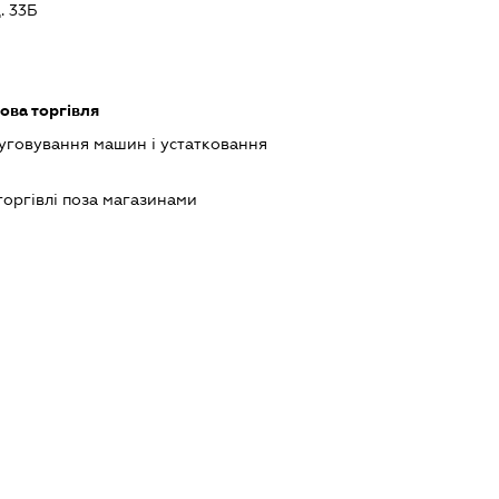
 33Б
ова торгівля
луговування машин і устатковання
торгівлі поза магазинами