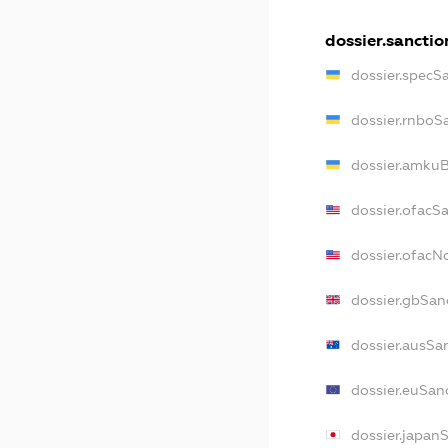
dossier.sanctio
dossier.specS
dossier.rnboS
dossier.amkuB
dossier.ofacS
dossier.ofac
dossier.gbSan
dossier.ausSa
dossier.euSan
dossier.japan