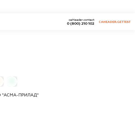
caHeader.contact
CAHEADER.GETTEST
0 (800) 210 102
0
0
 "АСМА-ПРИЛАД"