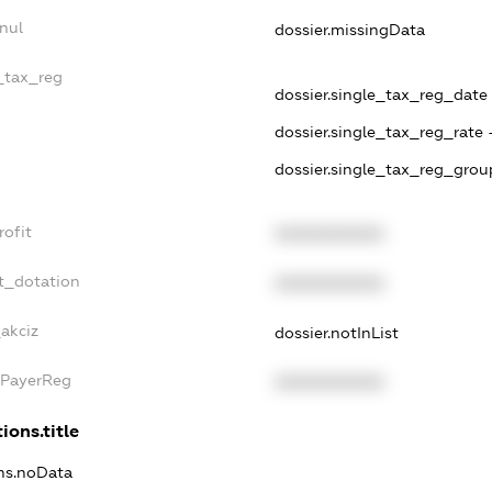
nul
dossier.missingData
e_tax_reg
dossier.single_tax_reg_date 
dossier.single_tax_reg_rate 
dossier.single_tax_reg_grou
rofit
XXXXXXXXXX
t_dotation
XXXXXXXXXX
_akciz
dossier.notInList
xPayerReg
XXXXXXXXXX
ions.title
ons.noData