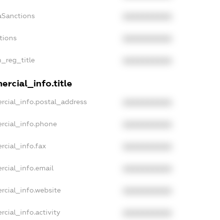
aSanctions
XXXXXXXXXX
tions
XXXXXXXXXX
n_reg_title
XXXXXXXXXX
rcial_info.title
rcial_info.postal_address
XXXXXXXXXX
rcial_info.phone
XXXXXXXXXX
rcial_info.fax
XXXXXXXXXX
rcial_info.email
XXXXXXXXXX
rcial_info.website
XXXXXXXXXX
cial_info.activity
XXXXXXXXXX