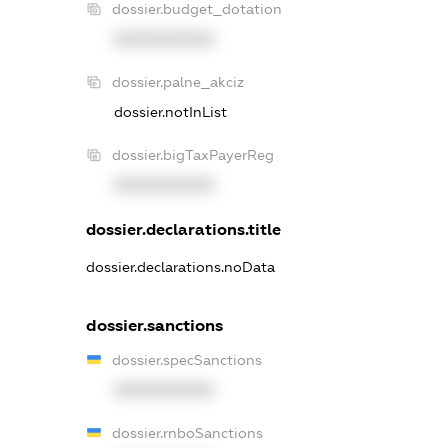
dossier.budget_dotation
XXXXXXXXXX
dossier.palne_akciz
dossier.notInList
dossier.bigTaxPayerReg
XXXXXXXXXX
dossier.declarations.title
dossier.declarations.noData
dossier.sanctions
dossier.specSanctions
XXXXXXXXXX
dossier.rnboSanctions