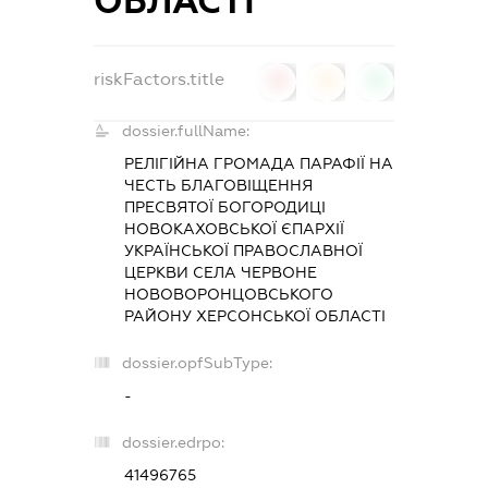
ОБЛАСТІ
riskFactors.title
0
0
0
dossier.fullName:
РЕЛІГІЙНА ГРОМАДА ПАРАФІЇ НА
ЧЕСТЬ БЛАГОВІЩЕННЯ
ПРЕСВЯТОЇ БОГОРОДИЦІ
НОВОКАХОВСЬКОЇ ЄПАРХІЇ
УКРАЇНСЬКОЇ ПРАВОСЛАВНОЇ
ЦЕРКВИ СЕЛА ЧЕРВОНЕ
НОВОВОРОНЦОВСЬКОГО
РАЙОНУ ХЕРСОНСЬКОЇ ОБЛАСТІ
dossier.opfSubType:
-
dossier.edrpo:
41496765