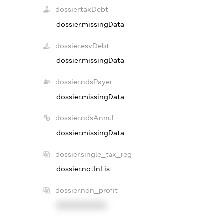
dossier.taxDebt
dossier.missingData
dossier.esvDebt
dossier.missingData
dossier.ndsPayer
dossier.missingData
dossier.ndsAnnul
dossier.missingData
dossier.single_tax_reg
dossier.notInList
dossier.non_profit
XXXXXXXXXX