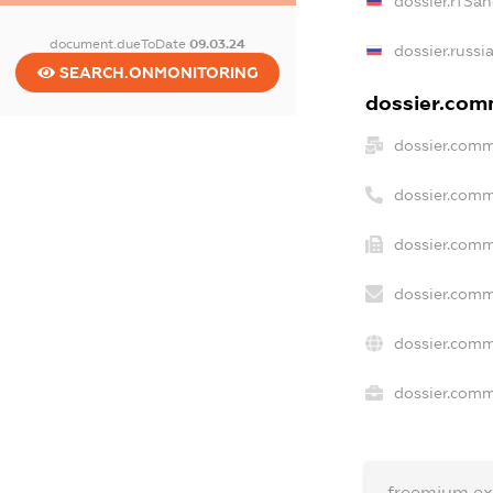
dossier.rfSan
document.dueToDate
09.03.24
dossier.russi
SEARCH.ONMONITORING
dossier.comm
dossier.comm
dossier.comm
dossier.comm
dossier.comm
dossier.comm
dossier.comme
freemium.e