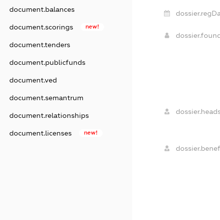
document.balances
dossier.regDa
document.scorings
new!
dossier.foun
document.tenders
document.publicfunds
document.ved
document.semantrum
dossier.heads
document.relationships
document.licenses
new!
dossier.benefi