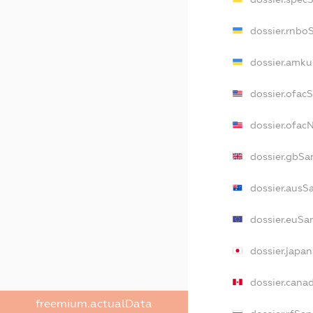
dossier.rnbo
dossier.amku
dossier.ofac
dossier.ofa
dossier.gbSa
dossier.ausS
dossier.euSa
dossier.japa
dossier.cana
freemium.actualData