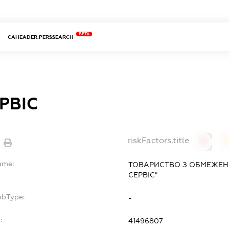
BETA
CAHEADER.PERSSEARCH
РВІС
riskFactors.title
0
ame:
ТОВАРИСТВО З ОБМЕЖЕН
СЕРВІС"
ubType:
-
:
41496807