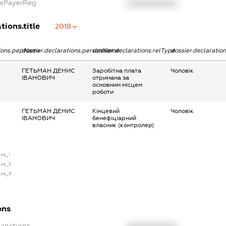
axPayerReg
XXXXXXXXXX
tions.title
2018
tions.pepName
dossier.declarations.personName
dossier.declarations.relType
dossier.declaratio
ГЕТЬМАН ДЕНИС
Заробітна плата
Чоловік
ІВАНОВИЧ
отримана за
основним місцем
роботи
ГЕТЬМАН ДЕНИС
Кінцевий
Чоловік
ІВАНОВИЧ
бенефіціарний
власник (контролер)
nse_1
nse_2
nse_3
ons
Sanctions