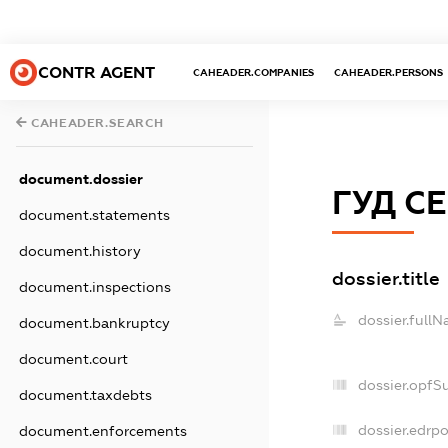
CONTR AGENT
CAHEADER.COMPANIES
CAHEADER.PERSONS
CAHEADER.SEARCH
document.dossier
ГУД СЕ
document.statements
document.history
dossier.title
document.inspections
dossier.fullN
document.bankruptcy
document.court
dossier.opfS
document.taxdebts
dossier.edrpo
document.enforcements