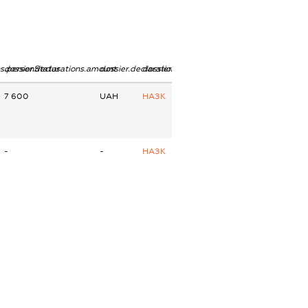
ns.personStatus
dossier.declarations.amount
dossier.declarations.currency
dossier.declarations.source
7 600
UAH
НАЗК
-
-
НАЗК