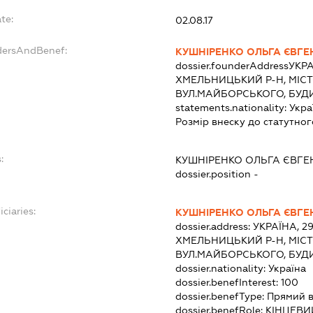
te:
02.08.17
dersAndBenef:
КУШНІРЕНКО ОЛЬГА ЄВГЕ
dossier.founderAddress
УКРА
ХМЕЛЬНИЦЬКИЙ Р-Н, МІС
ВУЛ.МАЙБОРСЬКОГО, БУДИН
statements.nationality:
Укра
Розмір внеску до статутног
:
КУШНІРЕНКО ОЛЬГА ЄВГЕ
dossier.position -
ciaries:
КУШНІРЕНКО ОЛЬГА ЄВГЕ
dossier.address:
УКРАЇНА, 2
ХМЕЛЬНИЦЬКИЙ Р-Н, МІС
ВУЛ.МАЙБОРСЬКОГО, БУДИН
dossier.nationality:
Україна
dossier.benefInterest:
100
dossier.benefType:
Прямий в
dossier.benefRole:
КІНЦЕВИ