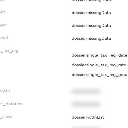
ebt
dossier.missingData
ayer
dossier.missingData
nnul
dossier.missingData
le_tax_reg
dossier.single_tax_reg_date 
dossier.single_tax_reg_rate 
dossier.single_tax_reg_grou
profit
XXXXXXXXXX
et_dotation
XXXXXXXXXX
e_akciz
dossier.notInList