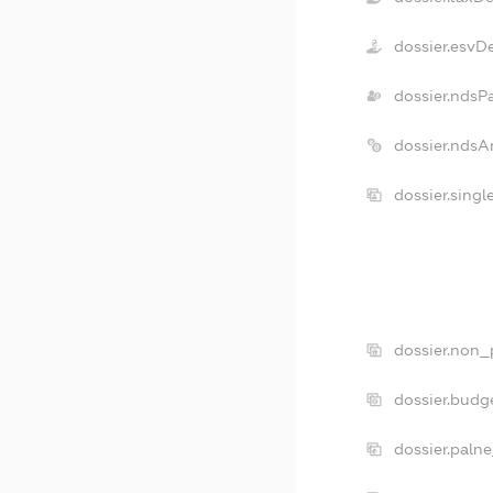
dossier.esvD
dossier.ndsP
dossier.ndsA
dossier.sing
dossier.non_
dossier.budg
dossier.paln