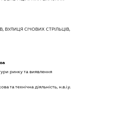
ЇВ, ВУЛИЦЯ СІЧОВИХ СТРІЛЬЦІВ,
ава
ури ринку та виявлення
а та технічна діяльність, н.в.і.у.