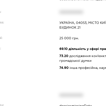
:
XXXXXXXXXX
ss:
УКРАЇНА, 04053, МІСТО КИ
БУДИНОК 21
l:
25 000 грн.
:
69.10
діяльність у сфері пр
73.20
дослідження кон'юнкт
громадської думки
74.90
інша професійна, науков
XXXXXXXXXX
ebt
dossier.missingData