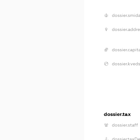
dossier.smida
dossier.addre
dossier.capita
dossier.kveds
dossier.tax
dossier.staff
dossier.taxD