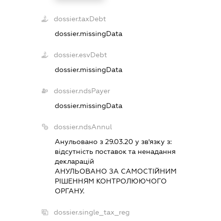
dossier.taxDebt
dossier.missingData
dossier.esvDebt
dossier.missingData
dossier.ndsPayer
dossier.missingData
dossier.ndsAnnul
Анульовано з 29.03.20 у зв'язку з:
вiдсутнiсть поставок та ненадання
декларацiй
АНУЛЬОВАНО ЗА САМОСТIЙНИМ
РIШЕННЯМ КОНТРОЛЮЮЧОГО
ОРГАНУ.
dossier.single_tax_reg