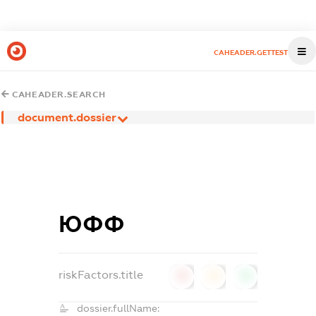
CAHEADER.GETTEST
CAHEADER.SEARCH
document.dossier
ЮФФ
riskFactors.title
0
0
0
dossier.fullName: