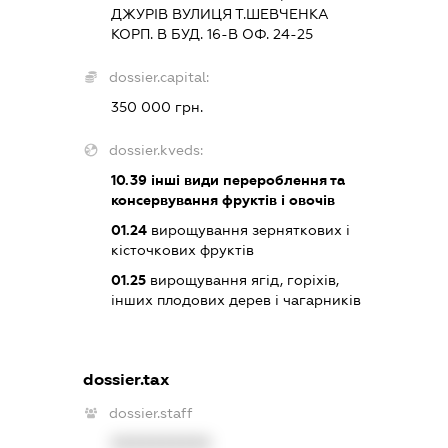
ДЖУРІВ ВУЛИЦЯ Т.ШЕВЧЕНКА
КОРП. В БУД. 16-В ОФ. 24-25
dossier.capital:
350 000 грн.
dossier.kveds:
10.39
інші види перероблення та
консервування фруктів і овочів
01.24
вирощування зерняткових і
кісточкових фруктів
01.25
вирощування ягід, горіхів,
інших плодових дерев і чагарників
dossier.tax
dossier.staff
XXXXXXXXXX