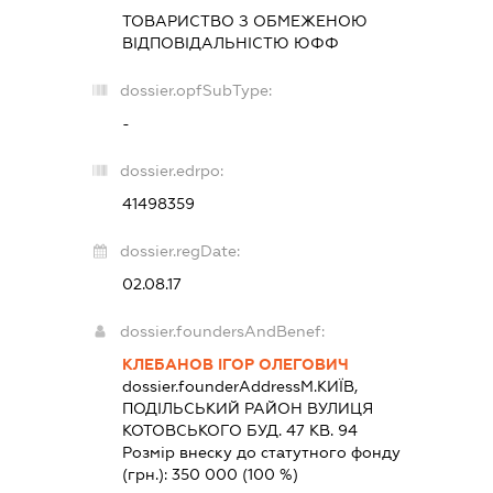
ТОВАРИСТВО З ОБМЕЖЕНОЮ
ВІДПОВІДАЛЬНІСТЮ
ЮФФ
dossier.opfSubType:
-
dossier.edrpo:
41498359
dossier.regDate:
02.08.17
dossier.foundersAndBenef:
КЛЕБАНОВ ІГОР ОЛЕГОВИЧ
dossier.founderAddress
М.КИЇВ,
ПОДІЛЬСЬКИЙ РАЙОН ВУЛИЦЯ
КОТОВСЬКОГО БУД. 47 КВ. 94
Розмір внеску до статутного фонду
(грн.):
350 000
(100 %)