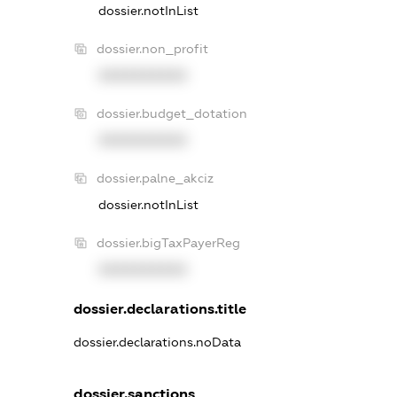
dossier.notInList
dossier.non_profit
XXXXXXXXXX
dossier.budget_dotation
XXXXXXXXXX
dossier.palne_akciz
dossier.notInList
dossier.bigTaxPayerReg
XXXXXXXXXX
dossier.declarations.title
dossier.declarations.noData
dossier.sanctions