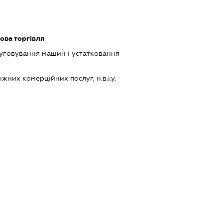
ова торгівля
луговування машин і устатковання
них комерційних послуг, н.в.і.у.