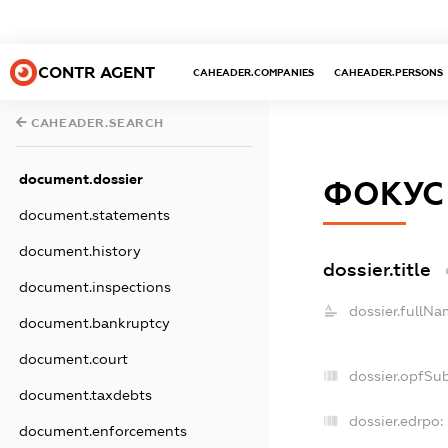
CONTR AGENT
CAHEADER.COMPANIES
CAHEADER.PERSONS
CAHEADER.SEARCH
document.dossier
ФОКУС
document.statements
document.history
dossier.title
document.inspections
dossier.fullNa
document.bankruptcy
document.court
dossier.opfSu
document.taxdebts
dossier.edrpo:
document.enforcements