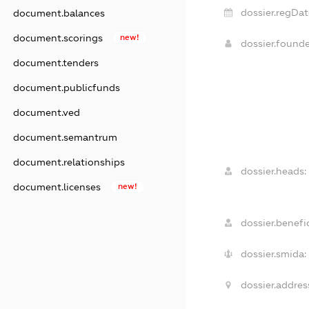
dossier.regDat
document.balances
document.scorings
new!
dossier.found
document.tenders
document.publicfunds
document.ved
document.semantrum
document.relationships
dossier.heads:
document.licenses
new!
dossier.benefic
dossier.smida:
dossier.addres