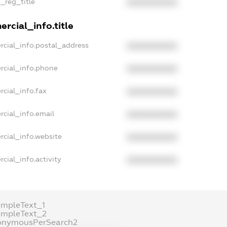
n_reg_title
XXXXXXXXXX
rcial_info.title
rcial_info.postal_address
XXXXXXXXXX
rcial_info.phone
XXXXXXXXXX
rcial_info.fax
XXXXXXXXXX
rcial_info.email
XXXXXXXXXX
rcial_info.website
XXXXXXXXXX
cial_info.activity
XXXXXXXXXX
ampleText_1
ampleText_2
onymousPerSearch2