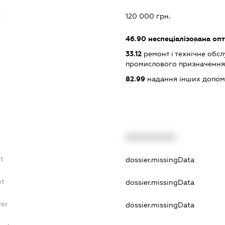
:
120 000 грн.
46.90
неспеціалізована опт
33.12
ремонт і технічне обс
промислового призначення
82.99
надання інших допоміж
XXXXXXXXXX
t
dossier.missingData
bt
dossier.missingData
yer
dossier.missingData