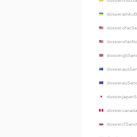
dossier.rnboS
dossier.amkuB
dossier.ofacS
dossier.ofacN
dossier.gbSan
dossier.ausSa
dossier.euSan
dossier.japan
dossier.canad
dossier.rfSanc