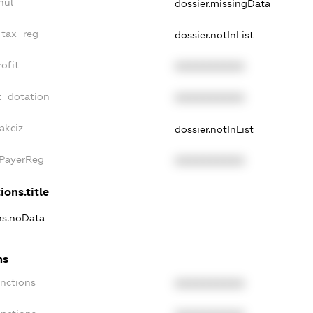
nul
dossier.missingData
_tax_reg
dossier.notInList
ofit
XXXXXXXXXX
t_dotation
XXXXXXXXXX
akciz
dossier.notInList
xPayerReg
XXXXXXXXXX
ions.title
ons.noData
ns
anctions
XXXXXXXXXX