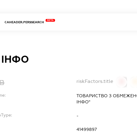
BETA
CAHEADER.PERSSEARCH
 ІНФО
riskFactors.title
0
0
me:
ТОВАРИСТВО З ОБМЕЖЕН
ІНФО"
bType:
-
41499897