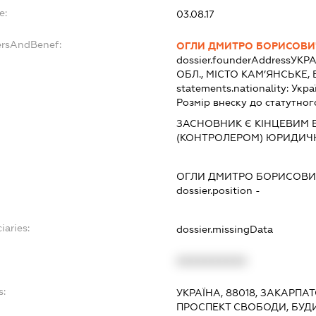
e:
03.08.17
ersAndBenef:
ОГЛИ ДМИТРО БОРИСОВИ
dossier.founderAddress
УКРА
ОБЛ., МІСТО КАМ’ЯНСЬКЕ,
statements.nationality:
Укра
Розмір внеску до статутног
ЗАСНОВНИК Є КІНЦЕВИМ 
(КОНТРОЛЕРОМ) ЮРИДИЧ
ОГЛИ ДМИТРО БОРИСОВИ
dossier.position -
iaries:
dossier.missingData
XXXXXXXXXX
s:
УКРАЇНА, 88018, ЗАКАРПА
ПРОСПЕКТ СВОБОДИ, БУД