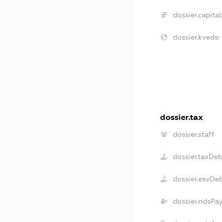
dossier.capital
dossier.kveds:
dossier.tax
dossier.staff
dossier.taxDeb
dossier.esvDe
dossier.ndsPa