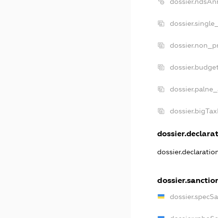
dossier.ndsAn
dossier.single
dossier.non_pr
dossier.budge
dossier.palne_
dossier.bigTa
dossier.declarat
dossier.declarati
dossier.sanctio
dossier.specS