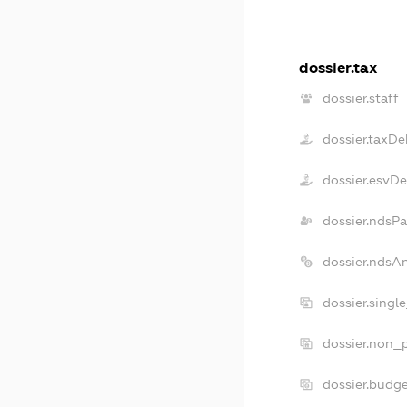
dossier.tax
dossier.staff
dossier.taxDe
dossier.esvD
dossier.ndsPa
dossier.ndsA
dossier.singl
dossier.non_p
dossier.budg