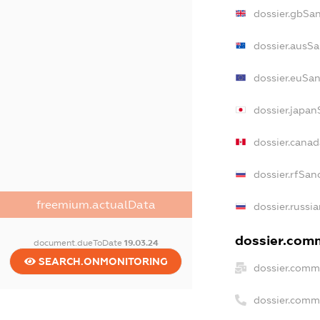
dossier.gbSa
dossier.ausSa
dossier.euSan
dossier.japan
dossier.cana
dossier.rfSan
freemium.actualData
dossier.russi
dossier.comm
document.dueToDate
19.03.24
SEARCH.ONMONITORING
dossier.comm
dossier.comm