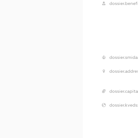
dossier.benefi
dossier.smida
dossier.addre
dossier.capita
dossier.kveds