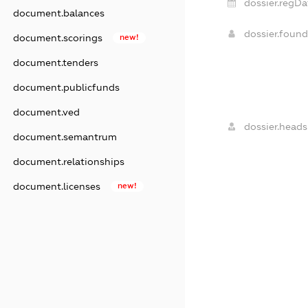
dossier.regDa
document.balances
dossier.foun
document.scorings
new!
document.tenders
document.publicfunds
document.ved
dossier.heads
document.semantrum
document.relationships
document.licenses
new!