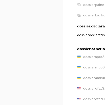
dossier.palne
dossier.bigT
dossier.declara
dossier.declarati
dossier.sancti
dossier.specS
dossier.rnbo
dossier.amku
dossier.ofacS
dossier.ofac