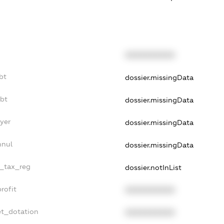
XXXXXXXXXX
bt
dossier.missingData
ebt
dossier.missingData
yer
dossier.missingData
nnul
dossier.missingData
e_tax_reg
dossier.notInList
rofit
XXXXXXXXXX
et_dotation
XXXXXXXXXX