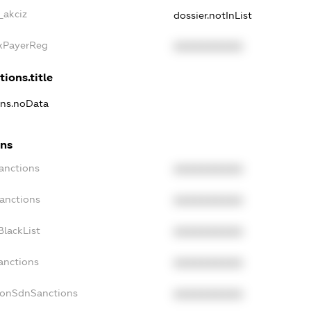
_akciz
dossier.notInList
axPayerReg
XXXXXXXXXX
tions.title
ons.noData
ons
anctions
XXXXXXXXXX
Sanctions
XXXXXXXXXX
BlackList
XXXXXXXXXX
anctions
XXXXXXXXXX
NonSdnSanctions
XXXXXXXXXX