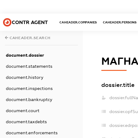
CONTR AGENT
CAHEADER.COMPANIES
CAHEADER.PERSONS
CAHEADER.SEARCH
document.dossier
МАГНА
document.statements
document.history
dossier.title
document.inspections
dossier.fullN
document.bankruptcy
document.court
dossier.opfS
document.taxdebts
dossier.edrpo
document.enforcements