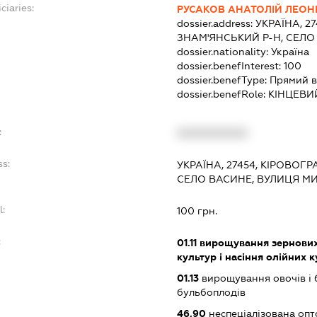
ciaries:
РУСАКОВ АНАТОЛІЙ ЛЕОН
dossier.address:
УКРАЇНА, 2
ЗНАМ'ЯНСЬКИЙ Р-Н, СЕЛО 
dossier.nationality:
Україна
dossier.benefInterest:
100
dossier.benefType:
Прямий в
dossier.benefRole:
КІНЦЕВИ
:
XXXXXXXXXX
ss:
УКРАЇНА, 27454, КІРОВОГ
СЕЛО ВАСИНЕ, ВУЛИЦЯ МИ
l:
100 грн.
:
01.11
вирощування зернових 
культур і насіння олійних 
01.13
вирощування овочів і 
бульбоплодів
46.90
неспеціалізована опт