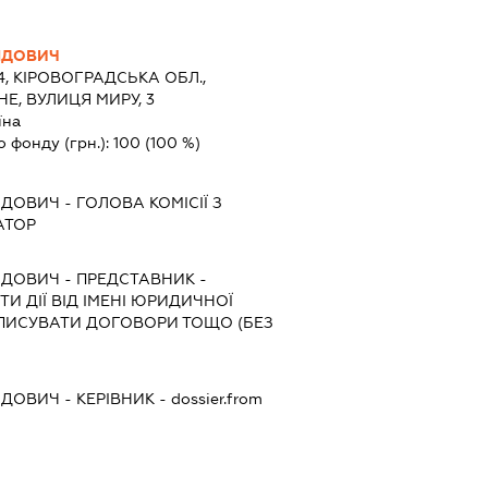
ІДОВИЧ
4, КІРОВОГРАДСЬКА ОБЛ.,
Е, ВУЛИЦЯ МИРУ, 3
їна
о фонду (грн.):
100
(100 %)
ІДОВИЧ
-
ГОЛОВА КОМІСІЇ З
АТОР
ІДОВИЧ
-
ПРЕДСТАВНИК
-
И ДІЇ ВІД ІМЕНІ ЮРИДИЧНОЇ
ДПИСУВАТИ ДОГОВОРИ ТОЩО (БЕЗ
ІДОВИЧ
-
КЕРІВНИК
- dossier.from