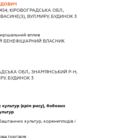
ІДОВИЧ
7454, КІРОВОГРАДСЬКА ОБЛ.,
ВАСИНЕ(З), ВУЛ.МИРУ, БУДИНОК 3
ирішальний вплив
Й БЕНЕФІЦІАРНИЙ ВЛАСНИК
РАДСЬКА ОБЛ., ЗНАМ'ЯНСЬКИЙ Р-Н,
РУ, БУДИНОК 3
культур (крім рису), бобових
культур
баштанних культур, коренеплодів і
ова торгівля