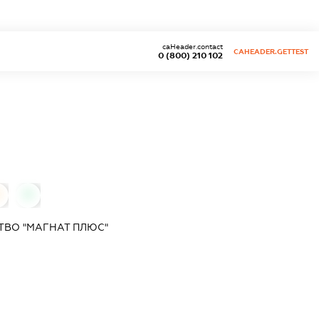
caHeader.contact
CAHEADER.GETTEST
0 (800) 210 102
0
0
ТВО "МАГНАТ ПЛЮС"