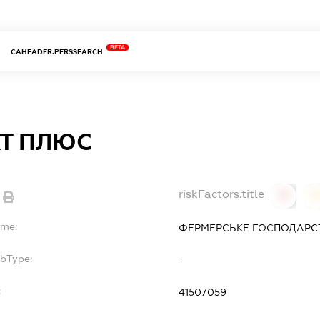
BETA
CAHEADER.PERSSEARCH
Т ПЛЮС
riskFactors.title
0
ame:
ФЕРМЕРСЬКЕ ГОСПОДАРС
ubType:
-
:
41507059