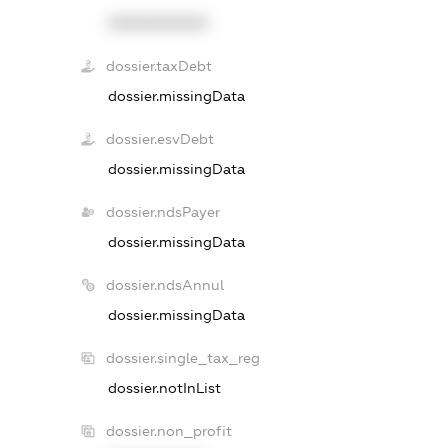
XXXXXXXXXX
dossier.taxDebt
dossier.missingData
dossier.esvDebt
dossier.missingData
dossier.ndsPayer
dossier.missingData
dossier.ndsAnnul
dossier.missingData
dossier.single_tax_reg
dossier.notInList
dossier.non_profit