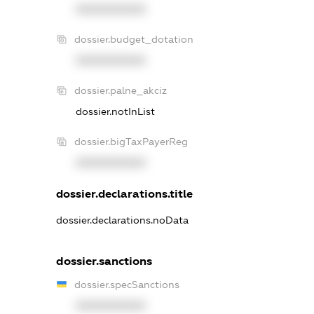
XXXXXXXXXX
dossier.budget_dotation
XXXXXXXXXX
dossier.palne_akciz
dossier.notInList
dossier.bigTaxPayerReg
XXXXXXXXXX
dossier.declarations.title
dossier.declarations.noData
dossier.sanctions
dossier.specSanctions
XXXXXXXXXX