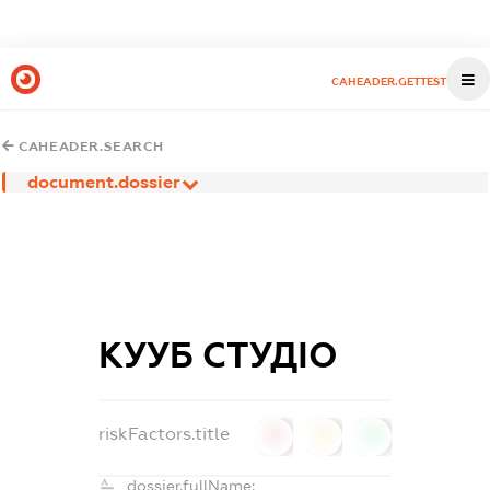
CAHEADER.GETTEST
CAHEADER.SEARCH
document.dossier
КУУБ СТУДІО
riskFactors.title
0
0
0
dossier.fullName: