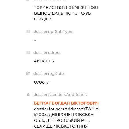
ТОВАРИСТВО З ОБМЕЖЕНОЮ
ВІДПОВІДАЛЬНІСТЮ "КУУБ
СТУДІО"
dossier.opfSubType:
-
dossier.edrpo:
41508005
dossier.regDate:
07.08.17
dossier.foundersAndBenef:
БЕГМАТ БОГДАН ВІКТОРОВИЧ
dossier.founderAddress
УКРАЇНА,
52005, ДНІПРОПЕТРОВСЬКА
ОБЛ., ДНІПРОВСЬКИЙ Р-Н,
СЕЛИЩЕ МІСЬКОГО ТИПУ