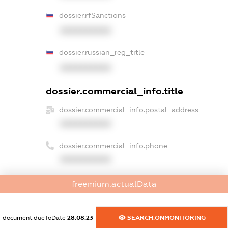
dossier.rfSanctions
XXXXXXXXXX
dossier.russian_reg_title
XXXXXXXXXX
dossier.commercial_info.title
dossier.commercial_info.postal_address
XXXXXXXXXX
dossier.commercial_info.phone
XXXXXXXXXX
dossier.commercial_info.fax
freemium.actualData
XXXXXXXXXX
dossier.commercial_info.email
document.dueToDate
28.08.23
SEARCH.ONMONITORING