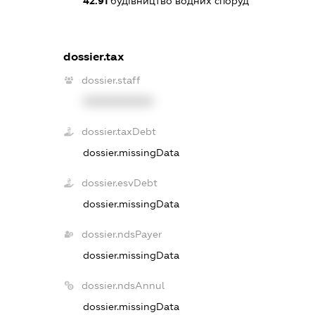
42.91
будівництво водних споруд
dossier.tax
dossier.staff
XXXXXXXXXX
dossier.taxDebt
dossier.missingData
dossier.esvDebt
dossier.missingData
dossier.ndsPayer
dossier.missingData
dossier.ndsAnnul
dossier.missingData