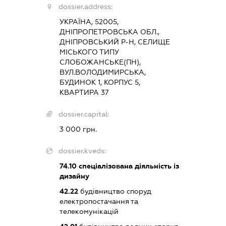
dossier.address:
УКРАЇНА, 52005,
ДНІПРОПЕТРОВСЬКА ОБЛ.,
ДНІПРОВСЬКИЙ Р-Н, СЕЛИЩЕ
МІСЬКОГО ТИПУ
СЛОБОЖАНСЬКЕ(ПН),
ВУЛ.ВОЛОДИМИРСЬКА,
БУДИНОК 1, КОРПУС 5,
КВАРТИРА 37
dossier.capital:
3 000 грн.
dossier.kveds:
74.10
спеціалізована діяльність із
дизайну
42.22
будівництво споруд
електропостачання та
телекомунікацій