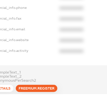
rcial_info.phone
XXXXXXXXXX
cial_info.fax
XXXXXXXXXX
cial_info.email
XXXXXXXXXX
cial_info.website
XXXXXXXXXX
cial_info.activity
XXXXXXXXXX
mpleText_1
ampleText_2
onymousPerSearch2
ETAILS
FREEMIUM.REGISTER