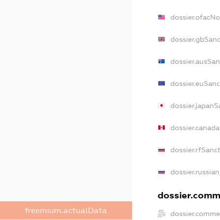
dossier.ofacN
dossier.gbSan
dossier.ausSan
dossier.euSanc
dossier.japanS
dossier.canad
dossier.rfSanc
dossier.russia
dossier.comme
freemium.actualData
dossier.comme