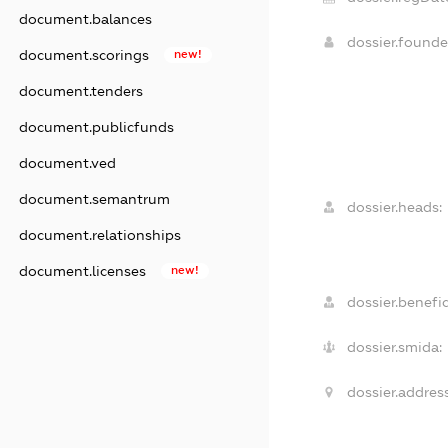
document.balances
dossier.found
document.scorings
new!
document.tenders
document.publicfunds
document.ved
document.semantrum
dossier.heads:
document.relationships
document.licenses
new!
dossier.benefic
dossier.smida:
dossier.address