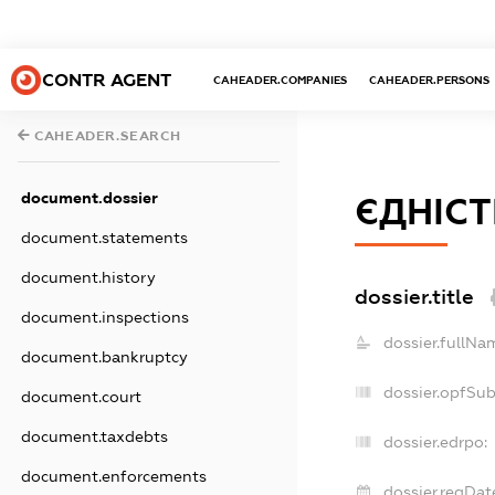
CONTR AGENT
CAHEADER.COMPANIES
CAHEADER.PERSONS
CAHEADER.SEARCH
document.dossier
ЄДНІСТ
document.statements
document.history
dossier.title
document.inspections
dossier.fullNa
document.bankruptcy
dossier.opfSu
document.court
document.taxdebts
dossier.edrpo:
document.enforcements
dossier.regDat