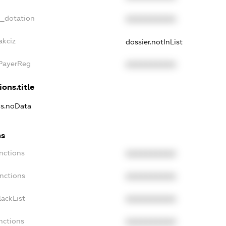
t_dotation
XXXXXXXXXX
akciz
dossier.notInList
xPayerReg
XXXXXXXXXX
ions.title
ns.noData
ns
nctions
XXXXXXXXXX
anctions
XXXXXXXXXX
lackList
XXXXXXXXXX
nctions
XXXXXXXXXX