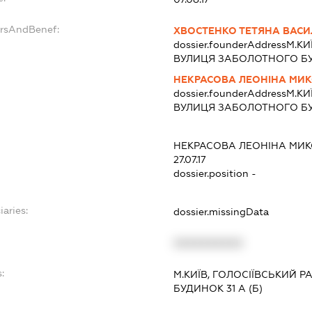
ersAndBenef:
ХВОСТЕНКО ТЕТЯНА ВАСИ
dossier.founderAddress
М.КИ
ВУЛИЦЯ ЗАБОЛОТНОГО БУД.
НЕКРАСОВА ЛЕОНІНА МИ
dossier.founderAddress
М.КИ
ВУЛИЦЯ ЗАБОЛОТНОГО БУД.
НЕКРАСОВА ЛЕОНІНА МИ
27.07.17
dossier.position -
iaries:
dossier.missingData
XXXXXXXXXX
:
М.КИЇВ, ГОЛОСІЇВСЬКИЙ 
БУДИНОК 31 А (Б)