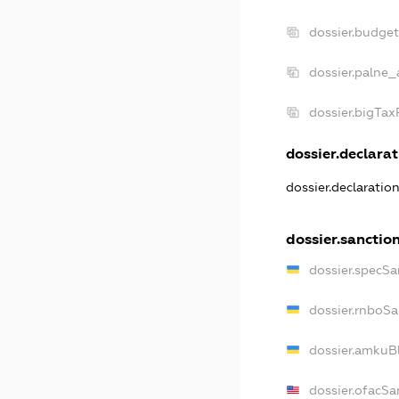
dossier.budge
dossier.palne_
dossier.bigTa
dossier.declarat
dossier.declaratio
dossier.sanctio
dossier.specSa
dossier.rnboS
dossier.amkuB
dossier.ofacSa