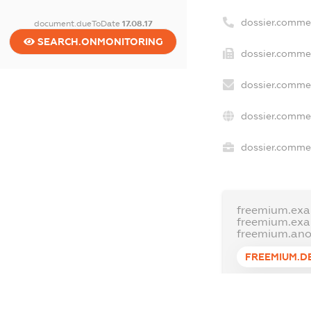
dossier.comme
document.dueToDate
17.08.17
SEARCH.ONMONITORING
dossier.commer
dossier.commer
dossier.commer
dossier.commer
freemium.exa
freemium.ex
freemium.an
FREEMIUM.D