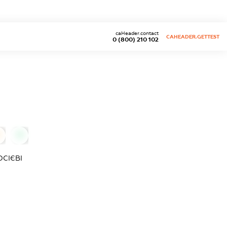
caHeader.contact
CAHEADER.GETTEST
0 (800) 210 102
0
ОСІЄВІ