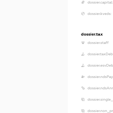
dossier.capital:
dossier.kveds:
dossier.tax
dossier.staff
dossier.taxDeb
dossier.esvDe
dossier.ndsPay
dossier.ndsAn
dossier.single
dossier.non_pr