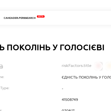
BETA
CAHEADER.PERSSEARCH
Ь ПОКОЛІНЬ У ГОЛОСІЄВІ
riskFactors.title
0
0
me:
ЄДНІСТЬ ПОКОЛІНЬ У ГОЛ
bType:
-
41508749
e:
07.08.17