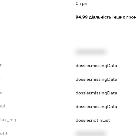
0 грн.
94.99
діяльність інших грома
XXXXXXXXXX
t
dossier.missingData
bt
dossier.missingData
er
dossier.missingData
nul
dossier.missingData
_tax_reg
dossier.notInList
ofit
XXXXXXXXXX