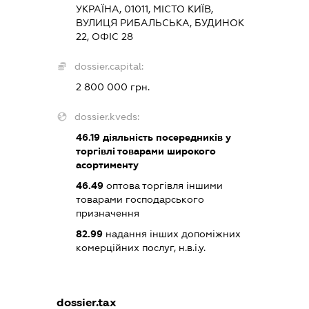
УКРАЇНА, 01011, МІСТО КИЇВ,
ВУЛИЦЯ РИБАЛЬСЬКА, БУДИНОК
22, ОФІС 28
dossier.capital:
2 800 000 грн.
dossier.kveds:
46.19
діяльність посередників у
торгівлі товарами широкого
асортименту
46.49
оптова торгівля іншими
товарами господарського
призначення
82.99
надання інших допоміжних
комерційних послуг, н.в.і.у.
dossier.tax