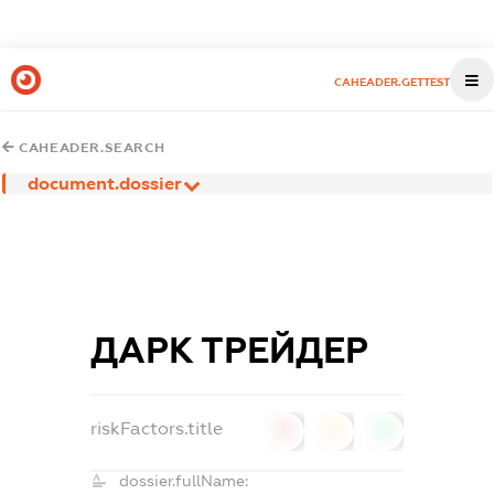
CAHEADER.GETTEST
CAHEADER.SEARCH
document.dossier
ДАРК ТРЕЙДЕР
riskFactors.title
0
0
0
dossier.fullName: