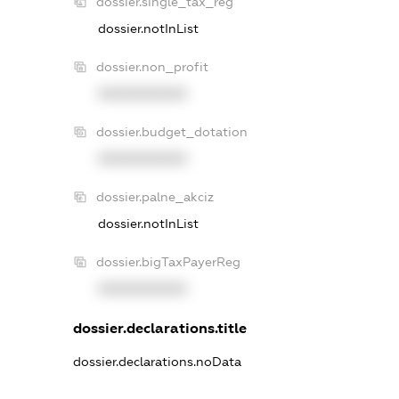
dossier.single_tax_reg
dossier.notInList
dossier.non_profit
XXXXXXXXXX
dossier.budget_dotation
XXXXXXXXXX
dossier.palne_akciz
dossier.notInList
dossier.bigTaxPayerReg
XXXXXXXXXX
dossier.declarations.title
dossier.declarations.noData