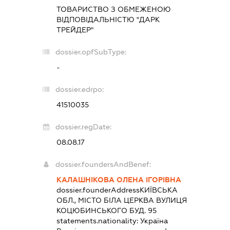
ТОВАРИСТВО З ОБМЕЖЕНОЮ
ВІДПОВІДАЛЬНІСТЮ "ДАРК
ТРЕЙДЕР"
dossier.opfSubType:
-
dossier.edrpo:
41510035
dossier.regDate:
08.08.17
dossier.foundersAndBenef:
КАЛАШНІКОВА ОЛЕНА ІГОРІВНА
dossier.founderAddress
КИЇВСЬКА
ОБЛ., МІСТО БІЛА ЦЕРКВА ВУЛИЦЯ
КОЦЮБИНСЬКОГО БУД. 95
statements.nationality:
Україна