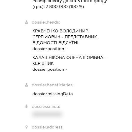
Розмір внеску до статутного фонду
(грн.):
2 800 000
(100 %)
dossier.heads:
КРАВЧЕНКО ВОЛОДИМИР
СЕРГІЙОВИЧ
-
ПРЕДСТАВНИК
ВІДОМОСТІ ВІДСУТНІ
dossier.position -
КАЛАШНІКОВА ОЛЕНА ІГОРІВНА
-
КЕРІВНИК
dossier.position -
dossier.beneficiaries:
dossier.missingData
dossier.smida:
XXXXXXXXXX
dossier.address: