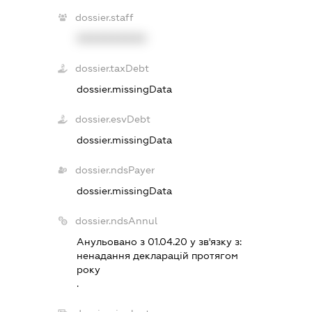
dossier.staff
XXXXXXXXXX
dossier.taxDebt
dossier.missingData
dossier.esvDebt
dossier.missingData
dossier.ndsPayer
dossier.missingData
dossier.ndsAnnul
Анульовано з 01.04.20 у зв'язку з:
ненадання декларацiй протягом
року
.