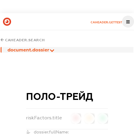
CAHEADER.GETTEST
CAHEADER.SEARCH
document.dossier
ПОЛО-ТРЕЙД
riskFactors.title
0
0
0
dossier.fullName: