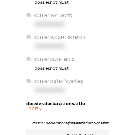
dossier.notInList
dossier.non_profit
XXXXXXXXXX
dossier.budget_dotation
XXXXXXXXXX
dossier.palne_akciz
dossier.notInList
dossier.bigTaxPayerReg
XXXXXXXXXX
dossier.declarations.title
2017
dossier.declarations.pepName
dossier.declarations.personName
dossier.declaratio
УДОВИЧЕНКО
-