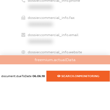
dossier.commercial_info.phone
XXXXXXXXXX
dossier.commercial_info.fax
XXXXXXXXXX
dossier.commercial_info.email
XXXXXXXXXX
dossier.commercial_info.website
XXXXXXXXXX
freemium.actualData
dossier.commercial_info.activity
XXXXXXXXXX
document.dueToDate
06.06.18
SEARCH.ONMONITORING
freemium.exampleText_1
freemium.exampleText_2
freemium.anonymousPerSearch2