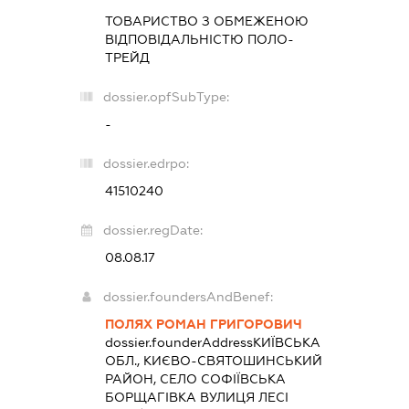
ТОВАРИСТВО З ОБМЕЖЕНОЮ
ВІДПОВІДАЛЬНІСТЮ
ПОЛО-
ТРЕЙД
dossier.opfSubType:
-
dossier.edrpo:
41510240
dossier.regDate:
08.08.17
dossier.foundersAndBenef:
ПОЛЯХ РОМАН ГРИГОРОВИЧ
dossier.founderAddress
КИЇВСЬКА
ОБЛ., КИЄВО-СВЯТОШИНСЬКИЙ
РАЙОН, СЕЛО СОФІЇВСЬКА
БОРЩАГІВКА ВУЛИЦЯ ЛЕСІ