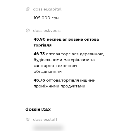
dossier.capital:
105 000 грн.
dossier.kveds:
46.90
неспеціалізована оптова
торгівля
46.73
оптова торгівля деревиною,
будівельними матеріалами та
санітарно-технічним
обладнанням
46.76
оптова торгівля іншими
проміжними продуктами
dossier.tax
dossier.staff
XXXXXXXXXX