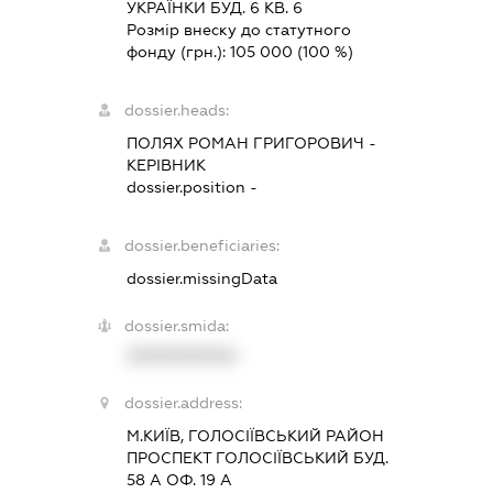
УКРАЇНКИ БУД. 6 КВ. 6
Розмір внеску до статутного
фонду (грн.):
105 000
(100 %)
dossier.heads:
ПОЛЯХ РОМАН ГРИГОРОВИЧ
-
КЕРІВНИК
dossier.position -
dossier.beneficiaries:
dossier.missingData
dossier.smida:
XXXXXXXXXX
dossier.address:
М.КИЇВ, ГОЛОСІЇВСЬКИЙ РАЙОН
ПРОСПЕКТ ГОЛОСІЇВСЬКИЙ БУД.
58 А ОФ. 19 А