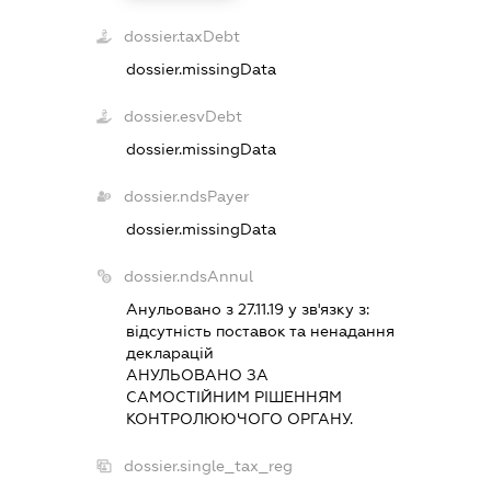
dossier.taxDebt
dossier.missingData
dossier.esvDebt
dossier.missingData
dossier.ndsPayer
dossier.missingData
dossier.ndsAnnul
Анульовано з 27.11.19 у зв'язку з:
вiдсутнiсть поставок та ненадання
декларацiй
АНУЛЬОВАНО ЗА
САМОСТIЙНИМ РIШЕННЯМ
КОНТРОЛЮЮЧОГО ОРГАНУ.
dossier.single_tax_reg