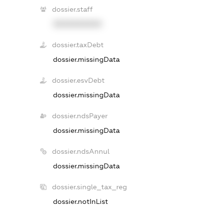
dossier.staff
XXXXXXXXXX
dossier.taxDebt
dossier.missingData
dossier.esvDebt
dossier.missingData
dossier.ndsPayer
dossier.missingData
dossier.ndsAnnul
dossier.missingData
dossier.single_tax_reg
dossier.notInList