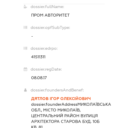
dossier.fullName:
ПРОМ АВТОРИТЕТ
dossier.opfSubType:
-
dossier.edrpo:
41511311
dossier.regDate:
08.08.17
dossier.foundersAndBenef:
ДЯТЛОВ ІГОР ОЛЕКСІЙОВИЧ
dossier.founderAddress
МИКОЛАЇВСЬКА
ОБЛ., МІСТО МИКОЛАЇВ,
ЦЕНТРАЛЬНИЙ РАЙОН ВУЛИЦЯ
АРХІТЕКТОРА СТАРОВА БУД. 10Б
КВ. 81