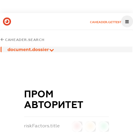
CAHEADER.GETTEST
CAHEADER.SEARCH
document.dossier
ПРОМ
АВТОРИТЕТ
riskFactors.title
0
0
0