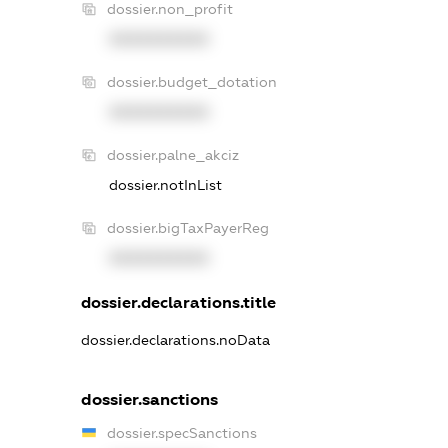
dossier.non_profit
XXXXXXXXXX
dossier.budget_dotation
XXXXXXXXXX
dossier.palne_akciz
dossier.notInList
dossier.bigTaxPayerReg
XXXXXXXXXX
dossier.declarations.title
dossier.declarations.noData
dossier.sanctions
dossier.specSanctions