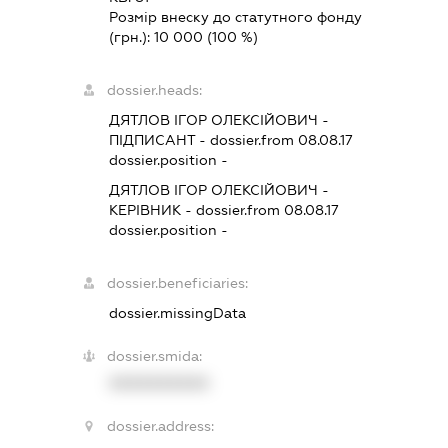
Розмір внеску до статутного фонду
(грн.):
10 000
(100 %)
dossier.heads:
ДЯТЛОВ ІГОР ОЛЕКСІЙОВИЧ
-
ПІДПИСАНТ
- dossier.from 08.08.17
dossier.position -
ДЯТЛОВ ІГОР ОЛЕКСІЙОВИЧ
-
КЕРІВНИК
- dossier.from 08.08.17
dossier.position -
dossier.beneficiaries:
dossier.missingData
dossier.smida:
XXXXXXXXXX
dossier.address: