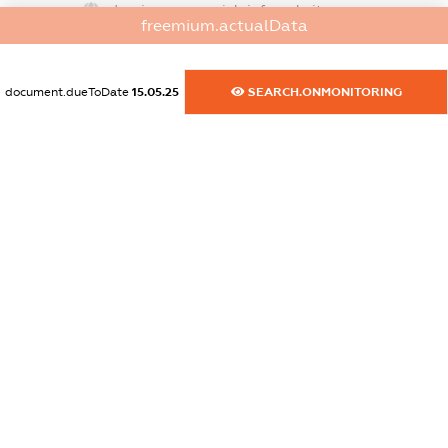
dossier.commercial_info.website
freemium.actualData
XXXXXXXXXX
dossier.commercial_info.activity
document.dueToDate
15.05.25
SEARCH.ONMONITORING
XXXXXXXXXX
freemium.exampleText_1
freemium.exampleText_2
freemium.anonymousPerSearch2
FREEMIUM.DETAILS
FREEMIUM.REGISTER