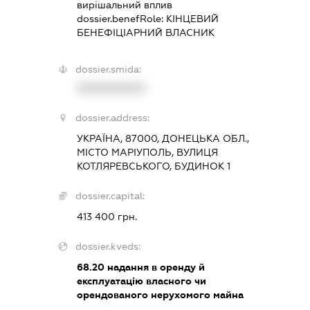
вирішальний вплив
dossier.benefRole:
КІНЦЕВИЙ
БЕНЕФІЦІАРНИЙ ВЛАСНИК
dossier.smida:
XXXXXXXXXX
dossier.address:
УКРАЇНА, 87000, ДОНЕЦЬКА ОБЛ.,
МІСТО МАРІУПОЛЬ, ВУЛИЦЯ
КОТЛЯРЕВСЬКОГО, БУДИНОК 1
dossier.capital:
413 400 грн.
dossier.kveds:
68.20
надання в оренду й
експлуатацію власного чи
орендованого нерухомого майна