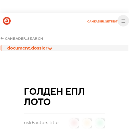
CAHEADER.GETTEST
CAHEADER.SEARCH
document.dossier
ГОЛДЕН ЕПЛ
ЛОТО
riskFactors.title
0
0
0