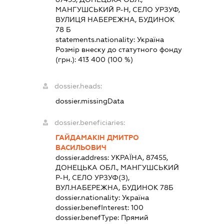
МАНГУШСЬКИЙ Р-Н, СЕЛО УРЗУФ,
ВУЛИЦЯ НАБЕРЕЖНА, БУДИНОК
78 Б
statements.nationality:
Україна
Розмір внеску до статутного фонду
(грн.):
413 400
(100 %)
dossier.heads:
dossier.missingData
dossier.beneficiaries:
ГАЙДАМАКІН ДМИТРО
ВАСИЛЬОВИЧ
dossier.address:
УКРАЇНА, 87455,
ДОНЕЦЬКА ОБЛ., МАНГУШСЬКИЙ
Р-Н, СЕЛО УРЗУФ(З),
ВУЛ.НАБЕРЕЖНА, БУДИНОК 78Б
dossier.nationality:
Україна
dossier.benefInterest:
100
dossier.benefType:
Прямий