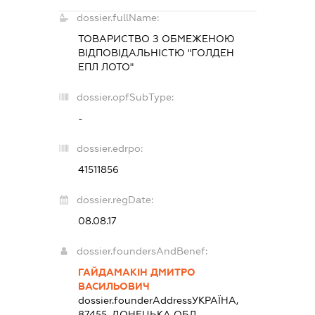
dossier.fullName:
ТОВАРИСТВО З ОБМЕЖЕНОЮ
ВІДПОВІДАЛЬНІСТЮ "ГОЛДЕН
ЕПЛ ЛОТО"
dossier.opfSubType:
-
dossier.edrpo:
41511856
dossier.regDate:
08.08.17
dossier.foundersAndBenef:
ГАЙДАМАКІН ДМИТРО
ВАСИЛЬОВИЧ
dossier.founderAddress
УКРАЇНА,
87455, ДОНЕЦЬКА ОБЛ.,