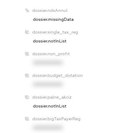
dossier.ndsAnnul
dossier.missingData
dossier.single_tax_reg
dossier.notInList
dossier.non_profit
XXXXXXXXXX
dossier.budget_dotation
XXXXXXXXXX
dossier.palne_akciz
dossier.notInList
dossier.bigTaxPayerReg
XXXXXXXXXX