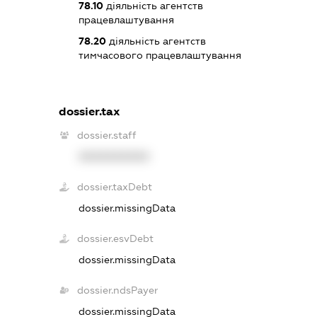
78.10
діяльність агентств
працевлаштування
78.20
діяльність агентств
тимчасового працевлаштування
dossier.tax
dossier.staff
XXXXXXXXXX
dossier.taxDebt
dossier.missingData
dossier.esvDebt
dossier.missingData
dossier.ndsPayer
dossier.missingData