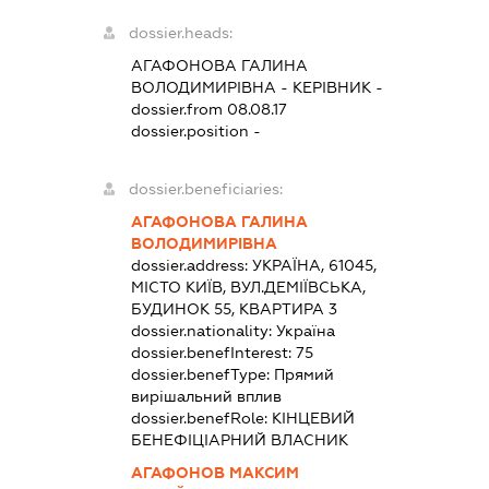
dossier.heads:
АГАФОНОВА ГАЛИНА
ВОЛОДИМИРІВНА
-
КЕРІВНИК
-
dossier.from 08.08.17
dossier.position -
dossier.beneficiaries:
АГАФОНОВА ГАЛИНА
ВОЛОДИМИРІВНА
dossier.address:
УКРАЇНА, 61045,
МІСТО КИЇВ, ВУЛ.ДЕМІЇВСЬКА,
БУДИНОК 55, КВАРТИРА 3
dossier.nationality:
Україна
dossier.benefInterest:
75
dossier.benefType:
Прямий
вирішальний вплив
dossier.benefRole:
КІНЦЕВИЙ
БЕНЕФІЦІАРНИЙ ВЛАСНИК
АГАФОНОВ МАКСИМ