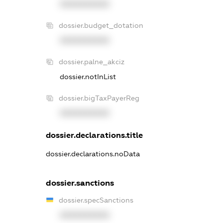
XXXXXXXXXX
dossier.budget_dotation
XXXXXXXXXX
dossier.palne_akciz
dossier.notInList
dossier.bigTaxPayerReg
XXXXXXXXXX
dossier.declarations.title
dossier.declarations.noData
dossier.sanctions
dossier.specSanctions
XXXXXXXXXX