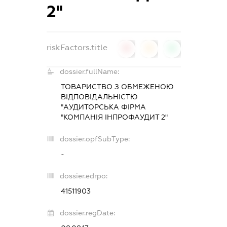
2"
riskFactors.title
0
0
0
dossier.fullName:
ТОВАРИСТВО З ОБМЕЖЕНОЮ
ВІДПОВІДАЛЬНІСТЮ
"АУДИТОРСЬКА ФІРМА
"КОМПАНІЯ ІНПРОФАУДИТ 2"
dossier.opfSubType:
-
dossier.edrpo:
41511903
dossier.regDate: