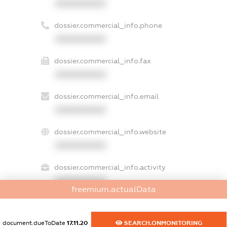
XXXXXXXXXX
dossier.commercial_info.phone
XXXXXXXXXX
dossier.commercial_info.fax
XXXXXXXXXX
dossier.commercial_info.email
XXXXXXXXXX
dossier.commercial_info.website
XXXXXXXXXX
dossier.commercial_info.activity
XXXXXXXXXX
freemium.actualData
document.dueToDate
17.11.20
SEARCH.ONMONITORING
freemium.exampleText_1