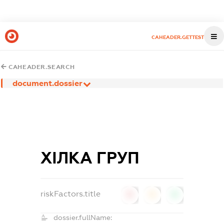
CAHEADER.GETTEST
CAHEADER.SEARCH
document.dossier
ХІЛКА ГРУП
riskFactors.title
0
0
0
dossier.fullName: