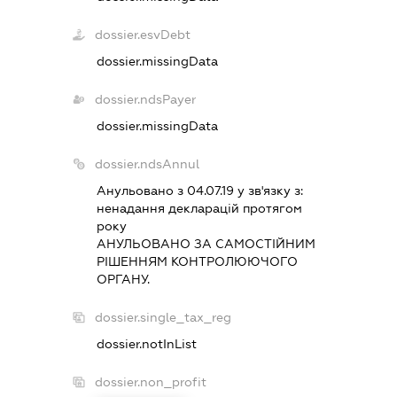
dossier.esvDebt
dossier.missingData
dossier.ndsPayer
dossier.missingData
dossier.ndsAnnul
Анульовано з 04.07.19 у зв'язку з:
ненадання декларацiй протягом
року
АНУЛЬОВАНО ЗА САМОСТIЙНИМ
РIШЕННЯМ КОНТРОЛЮЮЧОГО
ОРГАНУ.
dossier.single_tax_reg
dossier.notInList
dossier.non_profit