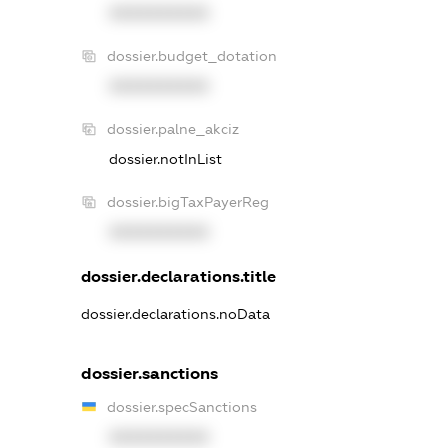
XXXXXXXXXX
dossier.budget_dotation
XXXXXXXXXX
dossier.palne_akciz
dossier.notInList
dossier.bigTaxPayerReg
XXXXXXXXXX
dossier.declarations.title
dossier.declarations.noData
dossier.sanctions
dossier.specSanctions
XXXXXXXXXX