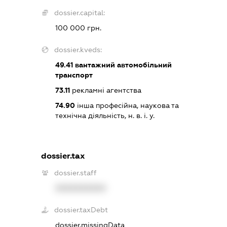
dossier.capital:
100 000 грн.
dossier.kveds:
49.41
вантажний автомобільний
транспорт
73.11
рекламні агентства
74.90
інша професійна, наукова та
технічна діяльність, н. в. і. у.
dossier.tax
dossier.staff
XXXXXXXXXX
dossier.taxDebt
dossier.missingData