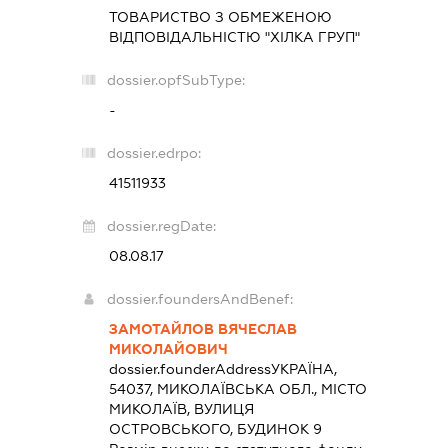
ТОВАРИСТВО З ОБМЕЖЕНОЮ
ВІДПОВІДАЛЬНІСТЮ "ХІЛКА ГРУП"
dossier.opfSubType:
-
dossier.edrpo:
41511933
dossier.regDate:
08.08.17
dossier.foundersAndBenef:
ЗАМОТАЙЛОВ ВЯЧЕСЛАВ
МИКОЛАЙОВИЧ
dossier.founderAddress
УКРАЇНА,
54037, МИКОЛАЇВСЬКА ОБЛ., МІСТО
МИКОЛАЇВ, ВУЛИЦЯ
ОСТРОВСЬКОГО, БУДИНОК 9