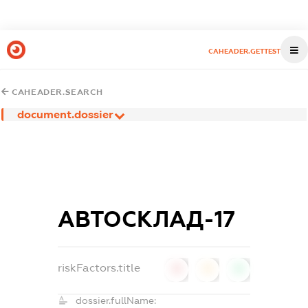
CAHEADER.GETTEST
CAHEADER.SEARCH
document.dossier
АВТОСКЛАД-17
riskFactors.title
0
0
0
dossier.fullName: