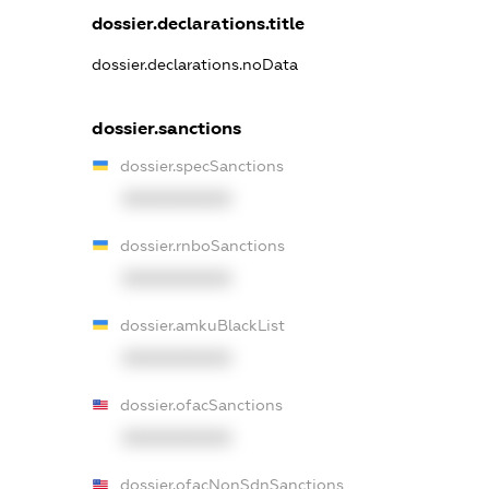
dossier.declarations.title
dossier.declarations.noData
dossier.sanctions
dossier.specSanctions
XXXXXXXXXX
dossier.rnboSanctions
XXXXXXXXXX
dossier.amkuBlackList
XXXXXXXXXX
dossier.ofacSanctions
XXXXXXXXXX
dossier.ofacNonSdnSanctions