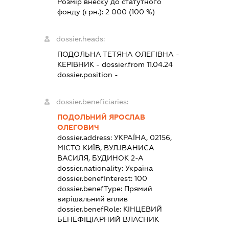
Розмір внеску до статутного
фонду (грн.):
2 000
(100 %)
dossier.heads:
ПОДОЛЬНА ТЕТЯНА ОЛЕГІВНА
-
КЕРІВНИК
- dossier.from 11.04.24
dossier.position -
dossier.beneficiaries:
ПОДОЛЬНИЙ ЯРОСЛАВ
ОЛЕГОВИЧ
dossier.address:
УКРАЇНА, 02156,
МІСТО КИЇВ, ВУЛ.ІВАНИСА
ВАСИЛЯ, БУДИНОК 2-А
dossier.nationality:
Україна
dossier.benefInterest:
100
dossier.benefType:
Прямий
вирішальний вплив
dossier.benefRole:
КІНЦЕВИЙ
БЕНЕФІЦІАРНИЙ ВЛАСНИК