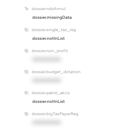
dossier.ndsAnnul
dossier.missingData
dossier.single_tax_reg
dossier.notInList
dossier.non_profit
XXXXXXXXXX
dossier.budget_dotation
XXXXXXXXXX
dossier.palne_akciz
dossier.notInList
dossier.bigTaxPayerReg
XXXXXXXXXX