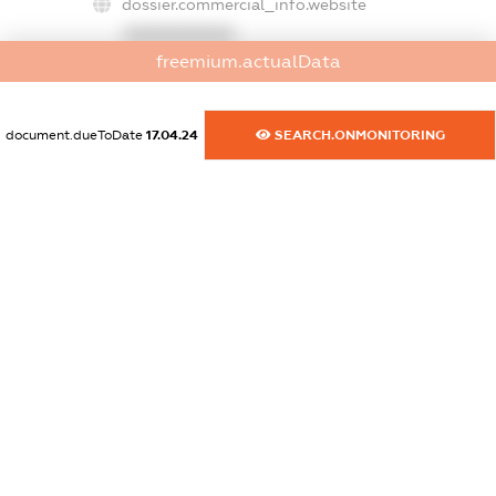
dossier.commercial_info.website
XXXXXXXXXX
freemium.actualData
dossier.commercial_info.activity
XXXXXXXXXX
document.dueToDate
17.04.24
SEARCH.ONMONITORING
freemium.exampleText_1
freemium.exampleText_2
freemium.anonymousPerSearch2
FREEMIUM.DETAILS
FREEMIUM.REGISTER