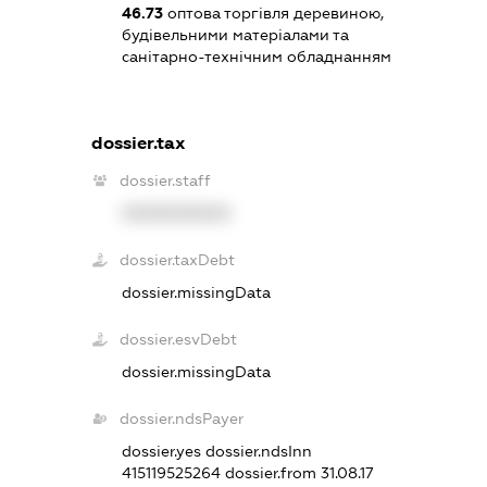
46.73
оптова торгівля деревиною,
будівельними матеріалами та
санітарно-технічним обладнанням
dossier.tax
dossier.staff
XXXXXXXXXX
dossier.taxDebt
dossier.missingData
dossier.esvDebt
dossier.missingData
dossier.ndsPayer
dossier.yes
dossier.ndsInn
415119525264
dossier.from 31.08.17