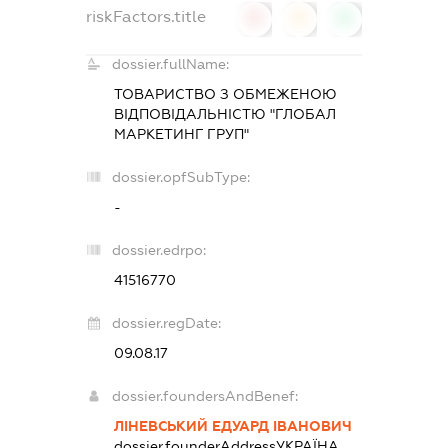
riskFactors.title
0
0
0
dossier.fullName:
ТОВАРИСТВО З ОБМЕЖЕНОЮ
ВІДПОВІДАЛЬНІСТЮ "ГЛОБАЛ
МАРКЕТИНГ ГРУП"
dossier.opfSubType:
-
dossier.edrpo:
41516770
dossier.regDate:
09.08.17
dossier.foundersAndBenef:
ЛІНЕВСЬКИЙ ЕДУАРД ІВАНОВИЧ
dossier.founderAddress
УКРАЇНА,