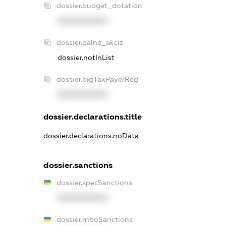
dossier.budget_dotation
XXXXXXXXXX
dossier.palne_akciz
dossier.notInList
dossier.bigTaxPayerReg
XXXXXXXXXX
dossier.declarations.title
dossier.declarations.noData
dossier.sanctions
dossier.specSanctions
XXXXXXXXXX
dossier.rnboSanctions