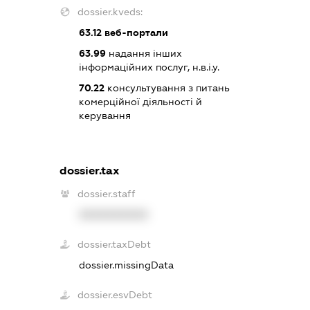
dossier.kveds:
63.12
веб-портали
63.99
надання інших
інформаційних послуг, н.в.і.у.
70.22
консультування з питань
комерційної діяльності й
керування
dossier.tax
dossier.staff
XXXXXXXXXX
dossier.taxDebt
dossier.missingData
dossier.esvDebt