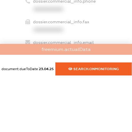
dossier.commercial_info.phone
XXXXXXXXXX
dossier.commercial_info.fax
XXXXXXXXXX
dossier.commercial_info.email
freemium.actualData
XXXXXXXXXX
dossier.commercial_info.website
document.dueToDate
23.04.25
SEARCH.ONMONITORING
XXXXXXXXXX
dossier.commercial_info.activity
XXXXXXXXXX
freemium.exampleText_1
freemium.exampleText_2
freemium.anonymousPerSearch2