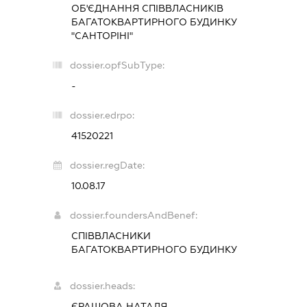
ОБ'ЄДНАННЯ СПІВВЛАСНИКІВ
БАГАТОКВАРТИРНОГО БУДИНКУ
"САНТОРІНІ"
dossier.opfSubType:
-
dossier.edrpo:
41520221
dossier.regDate:
10.08.17
dossier.foundersAndBenef:
СПІВВЛАСНИКИ
БАГАТОКВАРТИРНОГО БУДИНКУ
dossier.heads:
ЄРАШОВА НАТАЛЯ