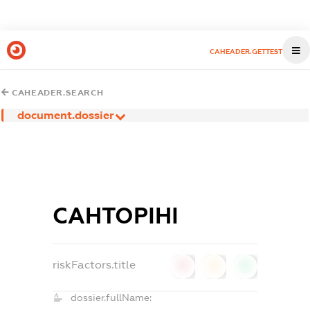
CAHEADER.GETTEST
CAHEADER.SEARCH
document.dossier
САНТОРІНІ
riskFactors.title
0
0
0
dossier.fullName: