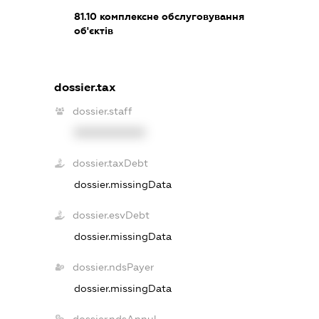
81.10
комплексне обслуговування
об'єктів
dossier.tax
dossier.staff
XXXXXXXXXX
dossier.taxDebt
dossier.missingData
dossier.esvDebt
dossier.missingData
dossier.ndsPayer
dossier.missingData