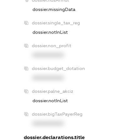
dossier.ndsAnnul
dossier.missingData
dossier.single_tax_reg
dossier.notInList
dossier.non_profit
XXXXXXXXXX
dossier.budget_dotation
XXXXXXXXXX
dossier.palne_akciz
dossier.notInList
dossier.bigTaxPayerReg
XXXXXXXXXX
dossier.declarations.title