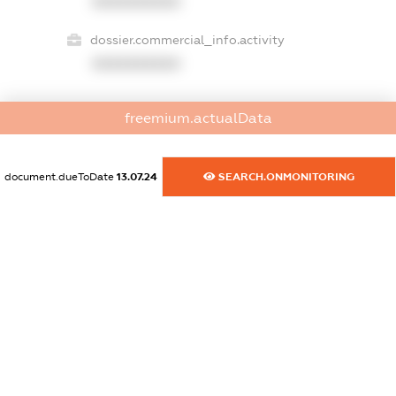
XXXXXXXXXX
dossier.commercial_info.activity
XXXXXXXXXX
freemium.actualData
freemium.exampleText_1
freemium.exampleText_2
freemium.anonymousPerSearch2
document.dueToDate
13.07.24
SEARCH.ONMONITORING
FREEMIUM.DETAILS
FREEMIUM.REGISTER