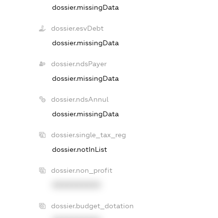
dossier.missingData
dossier.esvDebt
dossier.missingData
dossier.ndsPayer
dossier.missingData
dossier.ndsAnnul
dossier.missingData
dossier.single_tax_reg
dossier.notInList
dossier.non_profit
XXXXXXXXXX
dossier.budget_dotation