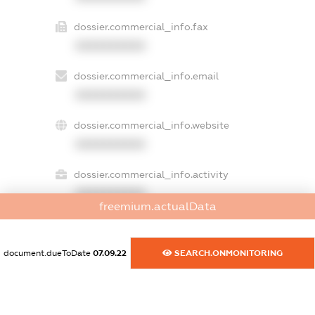
dossier.commercial_info.fax
XXXXXXXXXX
dossier.commercial_info.email
XXXXXXXXXX
dossier.commercial_info.website
XXXXXXXXXX
dossier.commercial_info.activity
XXXXXXXXXX
freemium.actualData
document.dueToDate
07.09.22
SEARCH.ONMONITORING
freemium.exampleText_1
freemium.exampleText_2
freemium.anonymousPerSearch2
FREEMIUM.DETAILS