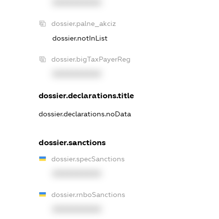
XXXXXXXXXX
dossier.palne_akciz
dossier.notInList
dossier.bigTaxPayerReg
XXXXXXXXXX
dossier.declarations.title
dossier.declarations.noData
dossier.sanctions
dossier.specSanctions
XXXXXXXXXX
dossier.rnboSanctions
XXXXXXXXXX