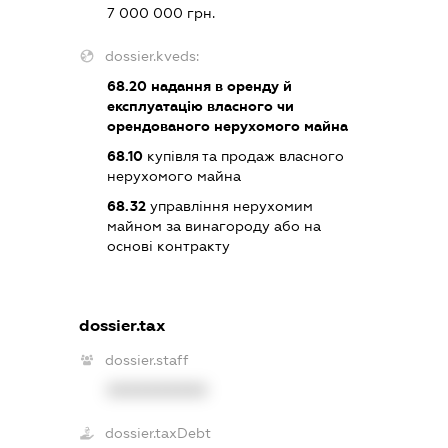
7 000 000 грн.
dossier.kveds:
68.20
надання в оренду й
експлуатацію власного чи
орендованого нерухомого майна
68.10
купівля та продаж власного
нерухомого майна
68.32
управління нерухомим
майном за винагороду або на
основі контракту
dossier.tax
dossier.staff
XXXXXXXXXX
dossier.taxDebt