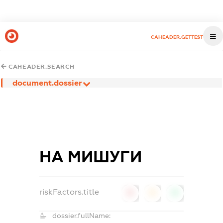
CAHEADER.GETTEST
CAHEADER.SEARCH
document.dossier
НА МИШУГИ
riskFactors.title
0
0
0
dossier.fullName: