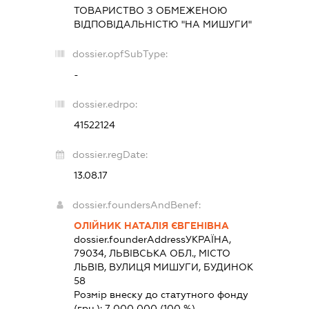
ТОВАРИСТВО З ОБМЕЖЕНОЮ
ВІДПОВІДАЛЬНІСТЮ "НА МИШУГИ"
dossier.opfSubType:
-
dossier.edrpo:
41522124
dossier.regDate:
13.08.17
dossier.foundersAndBenef:
ОЛІЙНИК НАТАЛІЯ ЄВГЕНІВНА
dossier.founderAddress
УКРАЇНА,
79034, ЛЬВІВСЬКА ОБЛ., МІСТО
ЛЬВІВ, ВУЛИЦЯ МИШУГИ, БУДИНОК
58
Розмір внеску до статутного фонду
(грн.):
7 000 000
(100 %)