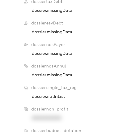
dossier.taxDebt
dossier.missingData
dossier.esvDebt
dossier.missingData
dossier.ndsPayer
dossier.missingData
dossier.ndsAnnul
dossier.missingData
dossier.single_tax_reg
dossier.notInList
dossier.non_profit
XXXXXXXXXX
dossier.budget_dotation