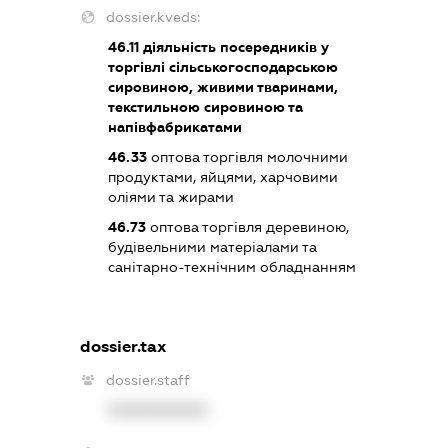
dossier.kveds:
46.11
діяльність посередників у
торгівлі сільськогосподарською
сировиною, живими тваринами,
текстильною сировиною та
напівфабрикатами
46.33
оптова торгівля молочними
продуктами, яйцями, харчовими
оліями та жирами
46.73
оптова торгівля деревиною,
будівельними матеріалами та
санітарно-технічним обладнанням
dossier.tax
dossier.staff
XXXXXXXXXX