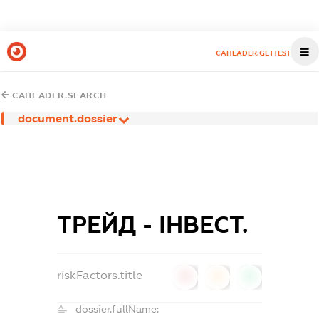
CAHEADER.GETTEST
CAHEADER.SEARCH
document.dossier
ТРЕЙД - ІНВЕСТ.
riskFactors.title
0
0
0
dossier.fullName: