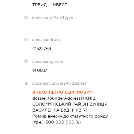
ТРЕЙД - ІНВЕСТ.
dossier.opfSubType:
-
dossier.edrpo:
41522763
dossier.regDate:
14.08.17
dossier.foundersAndBenef:
ЯНЬКО ПЕТРО СЕРГІЙОВИЧ
dossier.founderAddress
М.КИЇВ,
СОЛОМ'ЯНСЬКИЙ РАЙОН ВУЛИЦЯ
ВАСИЛЕНКА БУД. 11 КВ. 71
Розмір внеску до статутного фонду
(грн.):
300 000
(100 %)