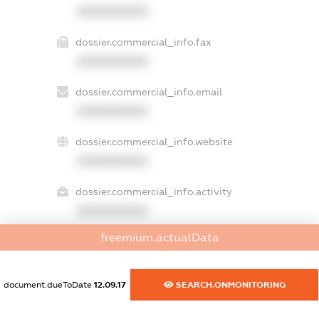
XXXXXXXXXX
dossier.commercial_info.fax
XXXXXXXXXX
dossier.commercial_info.email
XXXXXXXXXX
dossier.commercial_info.website
XXXXXXXXXX
dossier.commercial_info.activity
XXXXXXXXXX
freemium.actualData
freemium.exampleText_1
freemium.exampleText_2
document.dueToDate
12.09.17
SEARCH.ONMONITORING
freemium.anonymousPerSearch2