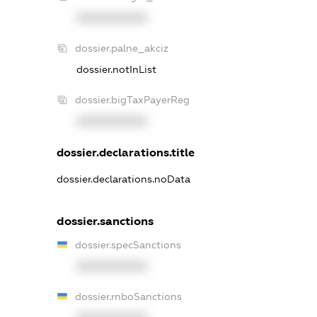
XXXXXXXXXX
dossier.palne_akciz
dossier.notInList
dossier.bigTaxPayerReg
XXXXXXXXXX
dossier.declarations.title
dossier.declarations.noData
dossier.sanctions
dossier.specSanctions
XXXXXXXXXX
dossier.rnboSanctions