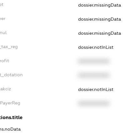
bt
dossier.missingData
yer
dossier.missingData
nul
dossier.missingData
e_tax_reg
dossier.notInList
rofit
XXXXXXXXXX
t_dotation
XXXXXXXXXX
akciz
dossier.notInList
xPayerReg
XXXXXXXXXX
ions.title
ons.noData