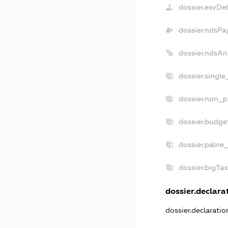
dossier.esvDe
dossier.ndsPa
dossier.ndsAn
dossier.singl
dossier.non_p
dossier.budge
dossier.palne_
dossier.bigTa
dossier.declarat
dossier.declarati