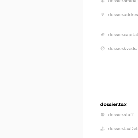
dossier.smida:
dossier.addres
dossier.capital
dossier.kveds:
dossier.tax
dossier.staff
dossier.taxDe