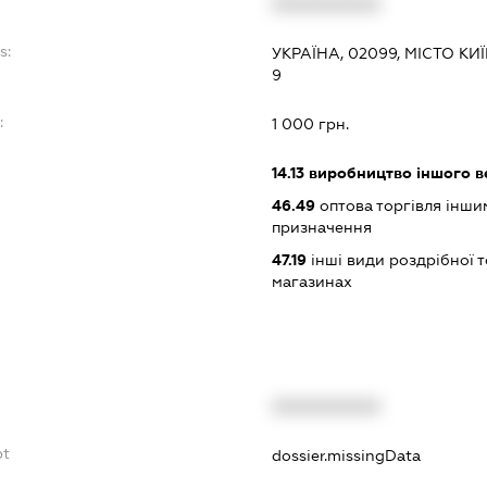
XXXXXXXXXX
s:
УКРАЇНА, 02099, МІСТО К
9
:
1 000 грн.
14.13
виробництво іншого в
46.49
оптова торгівля інши
призначення
47.19
інші види роздрібної т
магазинах
XXXXXXXXXX
bt
dossier.missingData