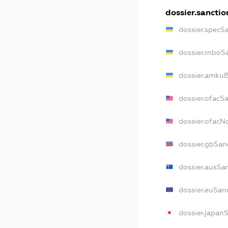
dossier.sanctio
dossier.specS
dossier.rnboS
dossier.amkuB
dossier.ofacS
dossier.ofac
dossier.gbSan
dossier.ausSa
dossier.euSan
dossier.japan