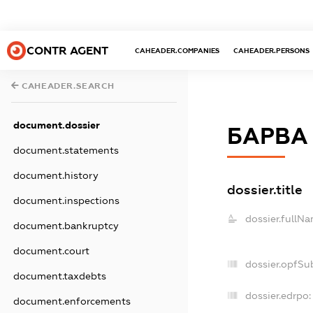
CONTR AGENT
CAHEADER.COMPANIES
CAHEADER.PERSONS
CAHEADER.SEARCH
document.dossier
БАРВА
document.statements
document.history
dossier.title
document.inspections
dossier.fullNa
document.bankruptcy
document.court
dossier.opfSu
document.taxdebts
dossier.edrpo:
document.enforcements