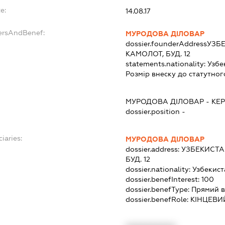
e:
14.08.17
ersAndBenef:
МУРОДОВА ДІЛОВАР
dossier.founderAddress
УЗБЕ
КАМОЛОТ, БУД. 12
statements.nationality:
Узбе
Розмір внеску до статутног
МУРОДОВА ДІЛОВАР
-
КЕР
dossier.position -
iaries:
МУРОДОВА ДІЛОВАР
dossier.address:
УЗБЕКИСТАН
БУД. 12
dossier.nationality:
Узбекист
dossier.benefInterest:
100
dossier.benefType:
Прямий в
dossier.benefRole:
КІНЦЕВИ