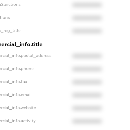
aSanctions
XXXXXXXXXX
tions
XXXXXXXXXX
n_reg_title
XXXXXXXXXX
rcial_info.title
rcial_info.postal_address
XXXXXXXXXX
rcial_info.phone
XXXXXXXXXX
rcial_info.fax
XXXXXXXXXX
rcial_info.email
XXXXXXXXXX
rcial_info.website
XXXXXXXXXX
cial_info.activity
XXXXXXXXXX