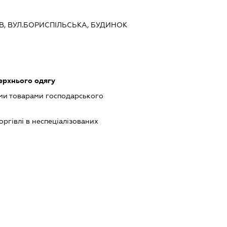
ИЇВ, ВУЛ.БОРИСПІЛЬСЬКА, БУДИНОК
ерхнього одягу
ми товарами господарського
оргівлі в неспеціалізованих