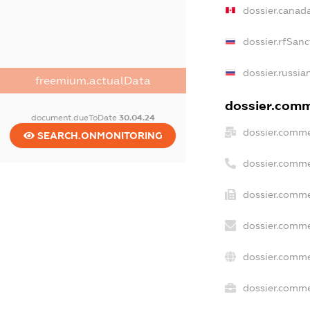
dossier.canad
dossier.rfSanc
dossier.russia
freemium.actualData
dossier.comme
document.dueToDate
30.04.24
dossier.comme
SEARCH.ONMONITORING
dossier.comme
dossier.comme
dossier.comme
dossier.comme
dossier.commer