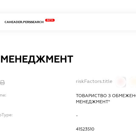
BETA
CAHEADER.PERSSEARCH
 МЕНЕДЖМЕНТ
riskFactors.title
0
0
me:
ТОВАРИСТВО З ОБМЕЖЕН
МЕНЕДЖМЕНТ"
bType:
-
41523510