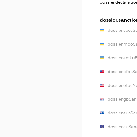
dossier.declarati
dossier.sanctio
dossier.specS
dossier.rnboS
dossier.amkuB
dossier.ofacS
dossier.ofac
dossier.gbSan
dossier.ausSa
dossier.euSan