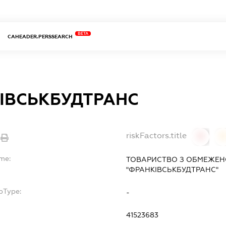
BETA
CAHEADER.PERSSEARCH
ІВСЬКБУДТРАНС
riskFactors.title
0
ame:
ТОВАРИСТВО З ОБМЕЖЕН
"ФРАНКІВСЬКБУДТРАНС"
bType:
-
41523683