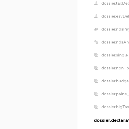
dossier.taxDe
dossier.esvDe
dossier.ndsPa
dossier.ndsA
dossier.singl
dossier.non_p
dossier.budg
dossier.palne
dossier.bigTa
dossier.declarat