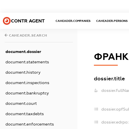
CONTR AGENT
CAHEADER.COMPANIES
CAHEADER.PERSONS
CAHEADER.SEARCH
document.dossier
ФРАНК
document.statements
document.history
dossier.title
document.inspections
dossier.fullN
document.bankruptcy
document.court
dossier.opfSu
document.taxdebts
dossier.edrpo:
document.enforcements