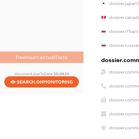
dossier.japan
dossier.canad
dossier.rfSan
dossier.russia
freemium.actualData
dossier.comme
dossier.comme
document.dueToDate
20.09.25
SEARCH.ONMONITORING
dossier.comme
dossier.comme
dossier.comme
dossier.comme