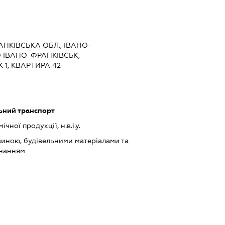
РАНКІВСЬКА ОБЛ., ІВАНО-
О ІВАНО-ФРАНКІВСЬК,
 1, КВАРТИРА 42
ьний транспорт
ної продукції, н.в.і.у.
виною, будівельними матеріалами та
днанням