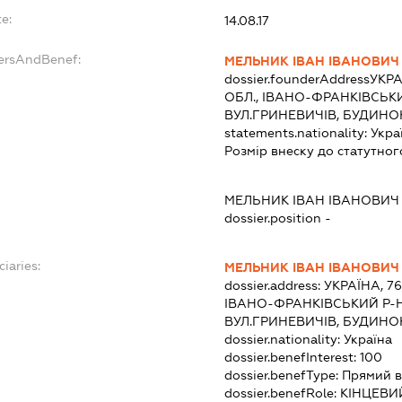
e:
14.08.17
dersAndBenef:
МЕЛЬНИК ІВАН ІВАНОВИЧ
dossier.founderAddress
УКРА
ОБЛ., ІВАНО-ФРАНКІВСЬКИ
ВУЛ.ГРИНЕВИЧІВ, БУДИНОК
statements.nationality:
Укра
Розмір внеску до статутног
МЕЛЬНИК ІВАН ІВАНОВИЧ
dossier.position -
ciaries:
МЕЛЬНИК ІВАН ІВАНОВИЧ
dossier.address:
УКРАЇНА, 7
ІВАНО-ФРАНКІВСЬКИЙ Р-Н
ВУЛ.ГРИНЕВИЧІВ, БУДИНОК
dossier.nationality:
Україна
dossier.benefInterest:
100
dossier.benefType:
Прямий в
dossier.benefRole:
КІНЦЕВИ