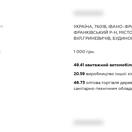
XXXXXXXXXX
s:
УКРАЇНА, 76018, ІВАНО-Ф
ФРАНКІВСЬКИЙ Р-Н, МІСТ
ВУЛ.ГРИНЕВИЧІВ, БУДИНОК
:
1 000 грн.
49.41
вантажний автомобіл
20.59
виробництво іншої хіміч
46.73
оптова торгівля дере
санітарно-технічним обла
XXXXXXXXXX