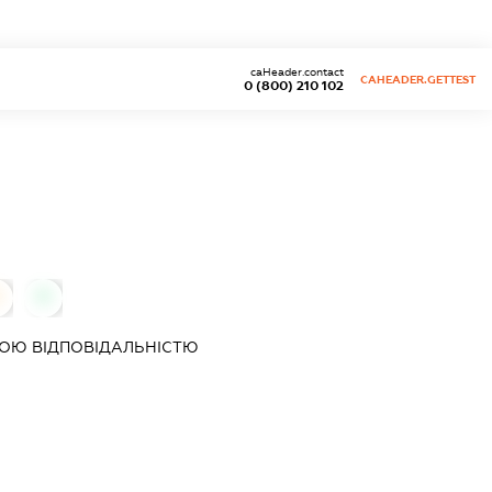
caHeader.contact
CAHEADER.GETTEST
0 (800) 210 102
0
0
ОЮ ВІДПОВІДАЛЬНІСТЮ