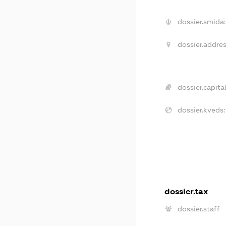
dossier.smida:
dossier.addres
dossier.capital
dossier.kveds:
dossier.tax
dossier.staff