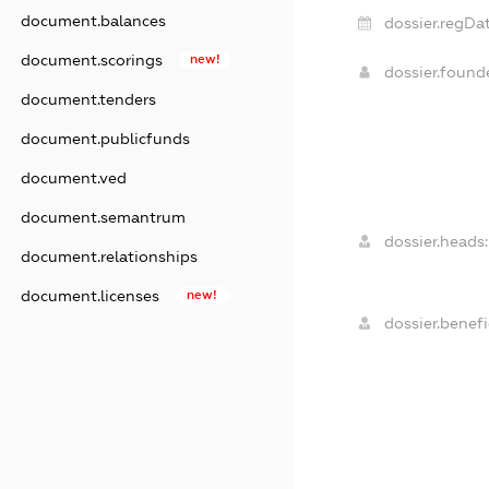
document.balances
dossier.regDat
document.scorings
new!
dossier.foun
document.tenders
document.publicfunds
document.ved
document.semantrum
dossier.heads:
document.relationships
document.licenses
new!
dossier.benefi