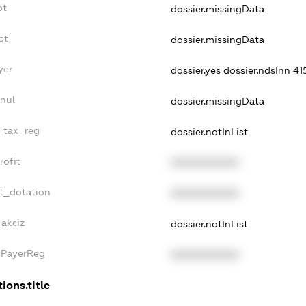
bt
dossier.missingData
bt
dossier.missingData
yer
dossier.yes
dossier.ndsInn 
nnul
dossier.missingData
e_tax_reg
dossier.notInList
rofit
XXXXXXXXXX
et_dotation
XXXXXXXXXX
_akciz
dossier.notInList
xPayerReg
XXXXXXXXXX
ions.title