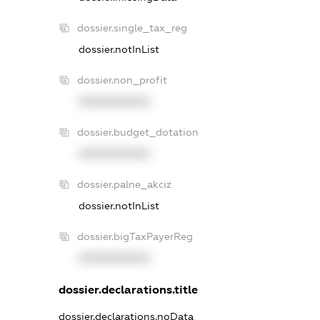
dossier.single_tax_reg
dossier.notInList
dossier.non_profit
XXXXXXXXXX
dossier.budget_dotation
XXXXXXXXXX
dossier.palne_akciz
dossier.notInList
dossier.bigTaxPayerReg
XXXXXXXXXX
dossier.declarations.title
dossier.declarations.noData