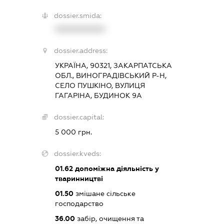
dossier.smida:
XXXXXXXXXX
dossier.address:
УКРАЇНА, 90321, ЗАКАРПАТСЬКА
ОБЛ., ВИНОГРАДІВСЬКИЙ Р-Н,
СЕЛО ПУШКІНО, ВУЛИЦЯ
ГАГАРІНА, БУДИНОК 9А
dossier.capital:
5 000 грн.
dossier.kveds:
01.62
допоміжна діяльність у
тваринництві
01.50
змішане сільське
господарство
36.00
забір, очищення та