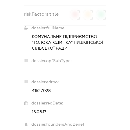
riskFactors.title
0
0
0
dossier.fullName:
КОМУНАЛЬНЕ ПІДПРИЄМСТВО
"ТОЛОКА-ЄДИНКА" ПУШКІНСЬКОЇ
СІЛЬСЬКОЇ РАДИ
dossier.opfSubType:
-
dossier.edrpo:
41527028
dossier.regDate:
16.08.17
dossier.foundersAndBenef: