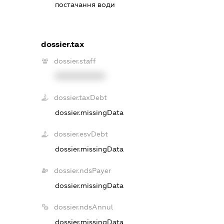
постачання води
dossier.tax
dossier.staff
XXXXXXXXXX
dossier.taxDebt
dossier.missingData
dossier.esvDebt
dossier.missingData
dossier.ndsPayer
dossier.missingData
dossier.ndsAnnul
dossier.missingData