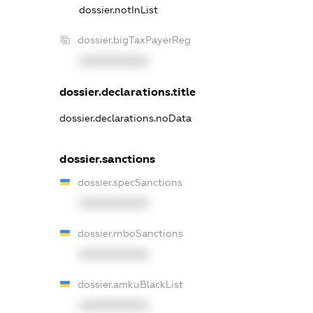
dossier.notInList
dossier.bigTaxPayerReg
XXXXXXXXXX
dossier.declarations.title
dossier.declarations.noData
dossier.sanctions
dossier.specSanctions
XXXXXXXXXX
dossier.rnboSanctions
XXXXXXXXXX
dossier.amkuBlackList
XXXXXXXXXX