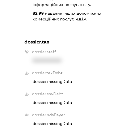
інформаційних послуг, н.в.і.у.
82.99
надання інших допоміжних
комерційних послуг, н.в.і.у.
dossier.tax
dossier.staff
XXXXXXXXXX
dossier.taxDebt
dossier.missingData
dossier.esvDebt
dossier.missingData
dossier.ndsPayer
dossier.missingData