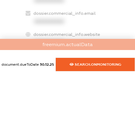
XXXXXXXXXX
dossier.commercial_info.email
XXXXXXXXXX
dossier.commercial_info.website
XXXXXXXXXX
freemium.actualData
dossier.commercial_info.activity
XXXXXXXXXX
document.dueToDate
30.12.25
SEARCH.ONMONITORING
freemium.exampleText_1
freemium.exampleText_2
freemium.anonymousPerSearch2
FREEMIUM.DETAILS
FREEMIUM.REGISTER