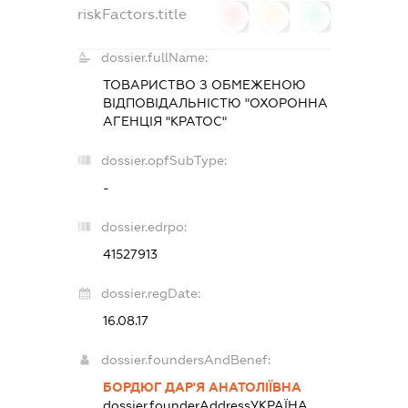
riskFactors.title
0
0
0
dossier.fullName:
ТОВАРИСТВО З ОБМЕЖЕНОЮ
ВІДПОВІДАЛЬНІСТЮ "ОХОРОННА
АГЕНЦІЯ "КРАТОС"
dossier.opfSubType:
-
dossier.edrpo:
41527913
dossier.regDate:
16.08.17
dossier.foundersAndBenef:
БОРДЮГ ДАР'Я АНАТОЛІЇВНА
dossier.founderAddress
УКРАЇНА,